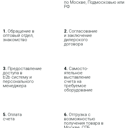
по Москве, Подмосковью или
РФ
В РОЗНИЦУ
ОПТОВИКАМ
ПАРТНЕРАМ
1.
Обращение в
2.
Согласование
ПОКУПАЯ С НАСТРОЙКОЙ
оптовый отдел,
и заключение
знакомство
дилерского
договора
3.
Пре­до­ста­вле­ние
4.
Само­сто­-
доступа в
ятель­ное
b2b систему и
выставление
персо­нального
счета на
мене­джера
требуемое
оборудование
5.
Оплата
6.
Отгрузка с
счета
возможностью
получения товара в
Москве, СПБ