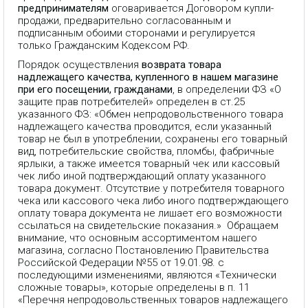
предпринимателям
оговаривается Договором купли-
продажи, предварительно согласованным и
подписанным обоими сторонами и регулируется
только Гражданским Кодексом РФ.
Порядок осуществления
возврата товара
надлежащего качества, купленного в нашем магазине
при его посещении, гражданами
, в определении ФЗ «О
защите прав потребителей» определен в ст.25
указанного ФЗ: «Обмен непродовольственного товара
надлежащего качества проводится, если указанный
товар не был в употреблении, сохранены его товарный
вид, потребительские свойства, пломбы, фабричные
ярлыки, а также имеется товарный чек или кассовый
чек либо иной подтверждающий оплату указанного
товара документ. Отсутствие у потребителя товарного
чека или кассового чека либо иного подтверждающего
оплату товара документа не лишает его возможности
ссылаться на свидетельские показания.» Обращаем
внимание, что основным ассортиментом нашего
магазина, согласно Постановлению Правительства
Российской Федерации №55 от 19.01.98. с
последующими изменениями, являются «Технически
сложные товары», которые определены в п. 11
«Перечня непродовольственных товаров надлежащего