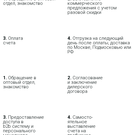
отдел, знакомство
коммерческого
предложения с учетом
разовой скидки
3.
Оплата
4.
Отгрузка на следующий
счета
день после оплаты, доставка
по Москве, Подмосковью или
РФ
В РОЗНИЦУ
ОПТОВИКАМ
ПАРТНЕРАМ
1.
Обращение в
2.
Согласование
оптовый отдел,
и заключение
ПОКУПАЯ С НАСТРОЙКОЙ
знакомство
дилерского
договора
3.
Пре­до­ста­вле­ние
4.
Само­сто­-
доступа в
ятель­ное
b2b систему и
выставление
персо­нального
счета на