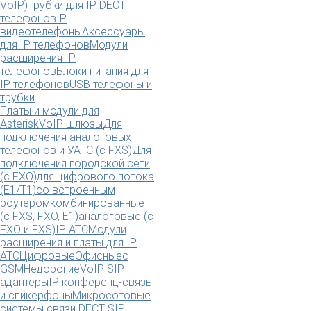
VoIP)
Трубки для IP DECT
телефонов
IP
видеотелефоны
Аксессуары
для IP телефонов
Модули
расширения IP
телефонов
Блоки питания для
IP телефонов
USB телефоны и
трубки
Платы и модули для
Asterisk
VoIP шлюзы
Для
подключения аналоговых
телефонов и УАТС (с FXS)
Для
подключения городской сети
(с FXO)
для цифрового потока
(E1/T1)
со встроенным
роутером
комбинированные
(c FXS, FXO, E1)
аналоговые (с
FXO и FXS)
IP АТС
Модули
расширения и платы для IP
АТС
Цифровые
Офисные
с
GSM
Недорогие
VoIP SIP
адаптеры
IP конференц-связь
и спикерфоны
Микросотовые
системы связи DECT SIP