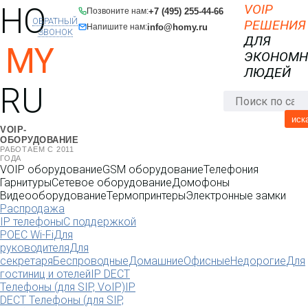
HO
VOIP
+7 (495) 255-44-66
Позвоните нам:
ОБРАТНЫЙ
РЕШЕНИЯ
info@homy.ru
Напишите нам:
ЗВОНОК
ДЛЯ
MY
ЭКОНОМ
ЛЮДЕЙ
RU
иск
VOIP-
ОБОРУДОВАНИЕ
РАБОТАЕМ С 2011
ГОДА
VOIP оборудование
GSM оборудование
Телефония
Гарнитуры
Сетевое оборудование
Домофоны
Видеооборудование
Термопринтеры
Электронные замки
Распродажа
IP телефоны
С поддержкой
POE
C Wi-Fi
Для
руководителя
Для
секретаря
Беспроводные
Домашние
Офисные
Недорогие
Для
гостиниц и отелей
IP DECT
Телефоны (для SIP, VoIP)
IP
DECT Телефоны (для SIP,