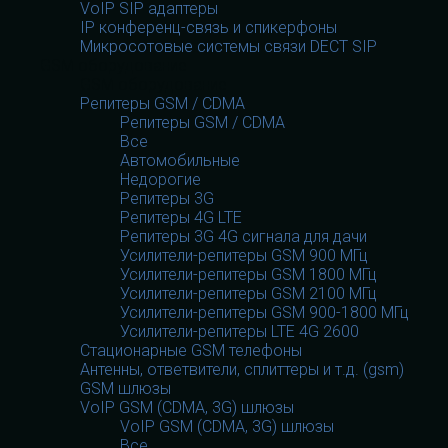
VoIP SIP адаптеры
IP конференц-связь и спикерфоны
Микросотовые системы связи DECT SIP
GSM оборудование
GSM оборудование
Репитеры GSM / CDMA
Репитеры GSM / CDMA
Все
Автомобильные
Недорогие
Репитеры 3G
Репитеры 4G LTE
Репитеры 3G 4G сигнала для дачи
Усилители-репитеры GSM 900 МГц
Усилители-репитеры GSM 1800 МГц
Усилители-репитеры GSM 2100 МГц
Усилители-репитеры GSM 900-1800 МГц
Усилители-репитеры LTE 4G 2600
Стационарные GSM телефоны
Антенны, ответвители, сплиттеры и т.д. (gsm)
GSM шлюзы
VoIP GSM (CDMA, 3G) шлюзы
VoIP GSM (CDMA, 3G) шлюзы
Все