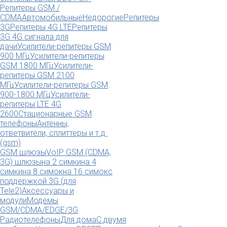
Репитеры GSM /
CDMA
Автомобильные
Недорогие
Репитеры
3G
Репитеры 4G LTE
Репитеры
3G 4G сигнала для
дачи
Усилители-репитеры GSM
900 МГц
Усилители-репитеры
GSM 1800 МГц
Усилители-
репитеры GSM 2100
МГц
Усилители-репитеры GSM
900-1800 МГц
Усилители-
репитеры LTE 4G
2600
Стационарные GSM
телефоны
Антенны,
ответвители, сплиттеры и т.д.
(gsm)
GSM шлюзы
VoIP GSM (CDMA,
3G) шлюзы
на 2 симки
на 4
симки
на 8 симок
на 16 симок
с
поддержкой 3G (для
Tele2)
Аксессуары и
модули
Модемы
GSM/CDMA/EDGE/3G
Радиотелефоны
Для дома
С двумя