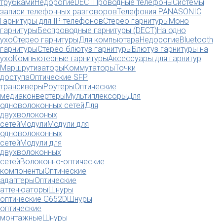
трубками
Недорогие
DECT
Проводные телефоны
Системы
записи телефонных разговоров
Телефония PANASONIC
Гарнитуры для IP-телефонов
Стерео гарнитуры
Моно
гарнитуры
Беспроводные гарнитуры (DECT)
На одно
ухо
Стерео гарнитуры
Для компьютера
Недорогие
Bluetooth
гарнитуры
Стерео блютуз гарнитуры
Блютуз гарнитуры на
ухо
Компьютерные гарнитуры
Аксессуары для гарнитур
Маршрутизаторы
Коммутаторы
Точки
доступа
Оптические SFP
трансиверы
Роутеры
Оптические
медиаконвертеры
Мультиплексоры
Для
одноволоконных сетей
Для
двухволоконых
сетей
Модули
Модули для
одноволоконных
сетей
Модули для
двухволоконных
сетей
Волоконно-оптические
компоненты
Оптические
адаптеры
Оптические
аттенюаторы
Шнуры
оптические G652D
Шнуры
оптические
монтажные
Шнуры