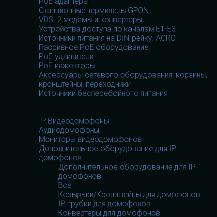
PoE адаптеры
Станционные терминалы GPON
VDSL2 модемы и конвертеры
Устройства доступа по каналам E1-E3
Источники питания на DIN-рейку. ACRO
Пассивное PoE оборудование
PoE удлинители
PoE инжекторы
Аксессуары сетевого оборудования: корзины,
кронштейны, переходники
Источники бесперебойного питания
Домофоны
Домофоны
IP Видеодомофоны
Аудиодомофоны
Мониторы видеодомофонов
Дополнительное оборудование для IP
домофонов
Дополнительное оборудование для IP
домофонов
Все
Козырьки/Кронштейны для домофонов
IP трубки для домофонов
Конвертеры для домофонов