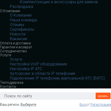
Комплектующие и аксессуары для замков
Распродажа
О Компании
О Компании
Наша команда
Отзывы
Сертификаты
Новости
Вакансии
Оплата и доставка
Гарантия и возврат
Сотрудничество
Услуги
Услуги
Настройка VoIP оборудования
Настройка IP АТС
Аутсорсинг в области IP телефонии
Подключение IP телефонии, виртуальной АТС (ВАТС)
Техподдержка
Контакты
искать
Ваш регион:
Выберите
Вход
/
Регистрация