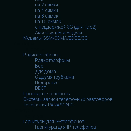
на 2 симки
на 4 симки
на 8 симок
на 16 симок
с поддержкой 3G (для Tele2)
Аксессуары и модули
Модемы GSM/CDMA/EDGE/3G
Телефония
Телефония
Радиотелефоны
Радиотелефоны
Все
Для дома
С двумя трубками
Недорогие
DECT
Проводные телефоны
Системы записи телефонных разговоров
Телефония PANASONIC
Гарнитуры
Гарнитуры
Гарнитуры для IP-телефонов
Гарнитуры для IP-телефонов