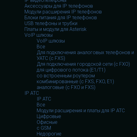
IP видеотелефоны
Аксессуары для IP телефонов
Модули расширения IP телефонов
Блоки питания для IP телефонов
USB телефоны и трубки
Платы и модули для Asterisk
VoIP шлюзы
VoIP шлюзы
Все
Для подключения аналоговых телефонов и
УАТС (с FXS)
Для подключения городской сети (с FXO)
для цифрового потока (E1/T1)
со встроенным роутером
комбинированные (c FXS, FXO, E1)
аналоговые (с FXO и FXS)
IP АТС
IP АТС
Все
Модули расширения и платы для IP АТС
Цифровые
Офисные
с GSM
Недорогие