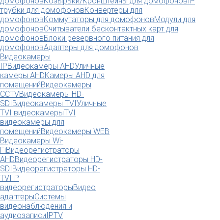
домофонов
Козырьки/Кронштейны для домофонов
IP
трубки для домофонов
Конвертеры для
домофонов
Коммутаторы для домофонов
Модули для
домофонов
Считыватели бесконтактных карт для
домофонов
Блоки резервного питания для
домофонов
Адаптеры для домофонов
Видеокамеры
IP
Видеокамеры AHD
Уличные
камеры AHD
Камеры AHD для
помещений
Видеокамеры
CCTV
Видеокамеры HD-
SDI
Видеокамеры TVI
Уличные
TVI видеокамеры
TVI
видеокамеры для
помещений
Видеокамеры WEB
Видеокамеры Wi-
Fi
Видеорегистраторы
AHD
Видеорегистраторы HD-
SDI
Видеорегистраторы HD-
TVI
IP
видеорегистраторы
Видео
адаптеры
Системы
видеонаблюдения и
аудиозаписи
IPTV