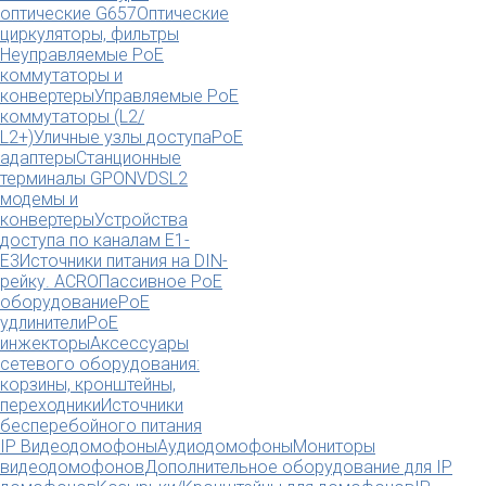
оптические G657
Оптические
циркуляторы, фильтры
Неуправляемые PoE
коммутаторы и
конвертеры
Управляемые PoE
коммутаторы (L2/
L2+)
Уличные узлы доступа
PoE
адаптеры
Станционные
терминалы GPON
VDSL2
модемы и
конвертеры
Устройства
доступа по каналам E1-
E3
Источники питания на DIN-
рейку. ACRO
Пассивное PoE
оборудование
PoE
удлинители
PoE
инжекторы
Аксессуары
сетевого оборудования:
корзины, кронштейны,
переходники
Источники
бесперебойного питания
IP Видеодомофоны
Аудиодомофоны
Мониторы
видеодомофонов
Дополнительное оборудование для IP