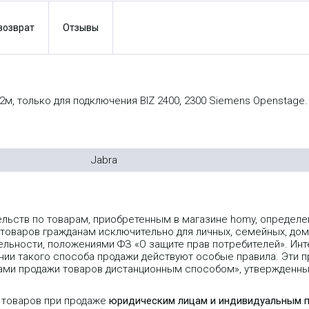
 возврат
Отзывы
- 2м, только для подключения BIZ 2400, 2300 Siemens Openstage.
Jabra
ельств по товарам, приобретенным в магазине homy, опреде
 товаров гражданам исключительно для личных, семейных, дом
льности, положениями ФЗ «О защите прав потребителей». Инт
ии такого способа продажи действуют особые правила. Эти пр
лами продажи товаров дистанционным способом», утвержденн
 товаров при продаже
юридическим лицам и индивидуальным 