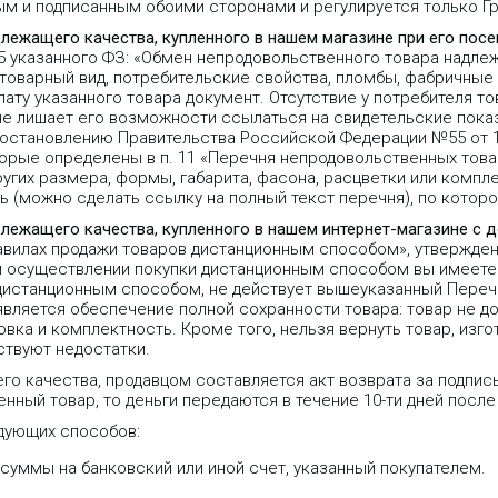
ым и подписанным обоими сторонами и регулируется только 
длежащего качества, купленного в нашем магазине при его пос
25 указанного ФЗ: «Обмен непродовольственного товара надле
 товарный вид, потребительские свойства, пломбы, фабричные
ту указанного товара документ. Отсутствие у потребителя то
не лишает его возможности ссылаться на свидетельские пока
Постановлению Правительства Российской Федерации №55 от 1
орые определены в п. 11 «Перечня непродовольственных тов
угих размера, формы, габарита, фасона, расцветки или компле
 (можно сделать ссылку на полный текст перечня), по которо
длежащего качества, купленного в нашем интернет-магазине с 
равилах продажи товаров дистанционным способом», утвержде
 при осуществлении покупки дистанционным способом вы имеете 
 дистанционным способом, не действует вышеуказанный Переч
является обеспечение полной сохранности товара: товар не д
вка и комплектность. Кроме того, нельзя вернуть товар, изго
ствуют недостатки.
го качества, продавцом составляется акт возврата за подпис
нный товар, то деньги передаются в течение 10-ти дней после
дующих способов:
уммы на банковский или иной счет, указанный покупателем.