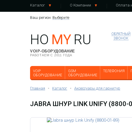
Каталог
О Компании
Оплата и
Ваш регион:
Выберите
HO
MY
RU
ОБРАТНЫЙ
ЗВОНОК
VOIP-ОБОРУДОВАНИЕ
РАБОТАЕМ С 2011 ГОДА
VOIP
GSM
ТЕЛЕФОНИЯ
ОБОРУДОВАНИЕ
ОБОРУДОВАНИЕ
Главная
-
Каталог
-
Аксессуары для гарнитур
JABRA ШНУР LINK UNIFY (8800-0