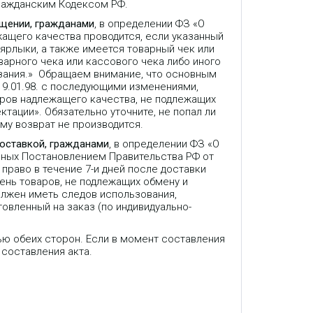
Гражданским Кодексом РФ.
ещении, гражданами
, в определении ФЗ «О
жащего качества проводится, если указанный
 ярлыки, а также имеется товарный чек или
варного чека или кассового чека либо иного
зания.» Обращаем внимание, что основным
9.01.98. с последующими изменениями,
аров надлежащего качества, не подлежащих
ктации». Обязательно уточните, не попал ли
му возврат не производится.
доставкой, гражданами
, в определении ФЗ «О
нных Постановлением Правительства РФ от
право в течение 7-и дней после доставки
ень товаров, не подлежащих обмену и
олжен иметь следов использования,
товленный на заказ (по индивидуально-
ью обеих сторон. Если в момент составления
 составления акта.