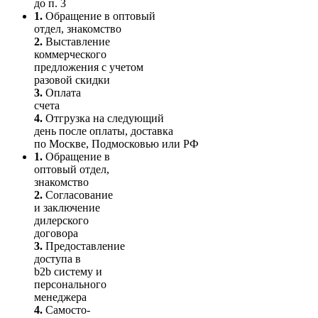
до п. 3
1.
Обращение в оптовый
отдел, знакомство
2.
Выставление
коммерческого
предложения с учетом
разовой скидки
3.
Оплата
счета
4.
Отгрузка на следующий
день после оплаты, доставка
по Москве, Подмосковью или РФ
1.
Обращение в
оптовый отдел,
знакомство
2.
Согласование
и заключение
дилерского
договора
3.
Пре­до­ста­вле­ние
доступа в
b2b систему и
персо­нального
мене­джера
4.
Само­сто­-