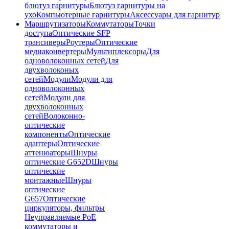
блютуз гарнитуры
Блютуз гарнитуры на
ухо
Компьютерные гарнитуры
Аксессуары для гарнитур
Маршрутизаторы
Коммутаторы
Точки
доступа
Оптические SFP
трансиверы
Роутеры
Оптические
медиаконвертеры
Мультиплексоры
Для
одноволоконных сетей
Для
двухволоконых
сетей
Модули
Модули для
одноволоконных
сетей
Модули для
двухволоконных
сетей
Волоконно-
оптические
компоненты
Оптические
адаптеры
Оптические
аттенюаторы
Шнуры
оптические G652D
Шнуры
оптические
монтажные
Шнуры
оптические
G657
Оптические
циркуляторы, фильтры
Неуправляемые PoE
коммутаторы и