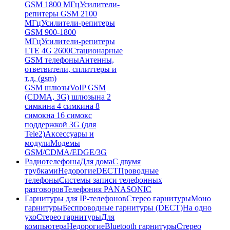
GSM 1800 МГц
Усилители-
репитеры GSM 2100
МГц
Усилители-репитеры
GSM 900-1800
МГц
Усилители-репитеры
LTE 4G 2600
Стационарные
GSM телефоны
Антенны,
ответвители, сплиттеры и
т.д. (gsm)
GSM шлюзы
VoIP GSM
(CDMA, 3G) шлюзы
на 2
симки
на 4 симки
на 8
симок
на 16 симок
с
поддержкой 3G (для
Tele2)
Аксессуары и
модули
Модемы
GSM/CDMA/EDGE/3G
Радиотелефоны
Для дома
С двумя
трубками
Недорогие
DECT
Проводные
телефоны
Системы записи телефонных
разговоров
Телефония PANASONIC
Гарнитуры для IP-телефонов
Стерео гарнитуры
Моно
гарнитуры
Беспроводные гарнитуры (DECT)
На одно
ухо
Стерео гарнитуры
Для
компьютера
Недорогие
Bluetooth гарнитуры
Стерео