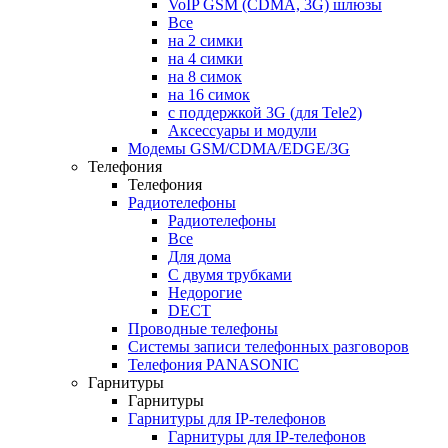
VoIP GSM (CDMA, 3G) шлюзы
Все
на 2 симки
на 4 симки
на 8 симок
на 16 симок
с поддержкой 3G (для Tele2)
Аксессуары и модули
Модемы GSM/CDMA/EDGE/3G
Телефония
Телефония
Радиотелефоны
Радиотелефоны
Все
Для дома
С двумя трубками
Недорогие
DECT
Проводные телефоны
Системы записи телефонных разговоров
Телефония PANASONIC
Гарнитуры
Гарнитуры
Гарнитуры для IP-телефонов
Гарнитуры для IP-телефонов