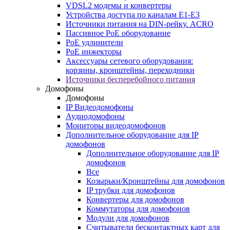
VDSL2 модемы и конвертеры
Устройства доступа по каналам E1-E3
Источники питания на DIN-рейку. ACRO
Пассивное PoE оборудование
PoE удлинители
PoE инжекторы
Аксессуары сетевого оборудования:
корзины, кронштейны, переходники
Источники бесперебойного питания
Домофоны
Домофоны
IP Видеодомофоны
Аудиодомофоны
Мониторы видеодомофонов
Дополнительное оборудование для IP
домофонов
Дополнительное оборудование для IP
домофонов
Все
Козырьки/Кронштейны для домофонов
IP трубки для домофонов
Конвертеры для домофонов
Коммутаторы для домофонов
Модули для домофонов
Считыватели бесконтактных карт для