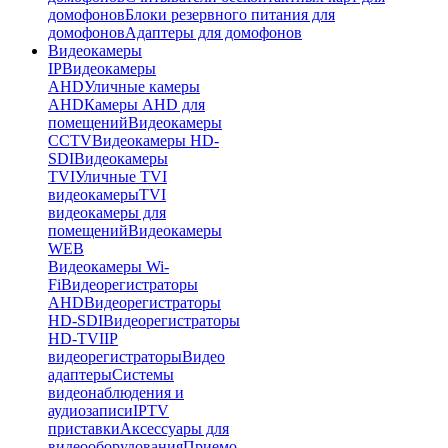
домофонов
Блоки резервного питания для
домофонов
Адаптеры для домофонов
Видеокамеры
IP
Видеокамеры
AHD
Уличные камеры
AHD
Камеры AHD для
помещений
Видеокамеры
CCTV
Видеокамеры HD-
SDI
Видеокамеры
TVI
Уличные TVI
видеокамеры
TVI
видеокамеры для
помещений
Видеокамеры
WEB
Видеокамеры Wi-
Fi
Видеорегистраторы
AHD
Видеорегистраторы
HD-SDI
Видеорегистраторы
HD-TVI
IP
видеорегистраторы
Видео
адаптеры
Системы
видеонаблюдения и
аудиозаписи
IPTV
приставки
Аксессуары для
видеооборудования
Приемо-