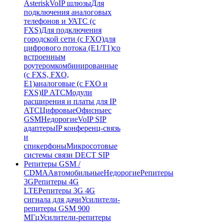
Asterisk
VoIP шлюзы
Для
подключения аналоговых
телефонов и УАТС (с
FXS)
Для подключения
городской сети (с FXO)
для
цифрового потока (E1/T1)
со
встроенным
роутером
комбинированные
(c FXS, FXO,
E1)
аналоговые (с FXO и
FXS)
IP АТС
Модули
расширения и платы для IP
АТС
Цифровые
Офисные
с
GSM
Недорогие
VoIP SIP
адаптеры
IP конференц-связь
и
спикерфоны
Микросотовые
системы связи DECT SIP
Репитеры GSM /
CDMA
Автомобильные
Недорогие
Репитеры
3G
Репитеры 4G
LTE
Репитеры 3G 4G
сигнала для дачи
Усилители-
репитеры GSM 900
МГц
Усилители-репитеры