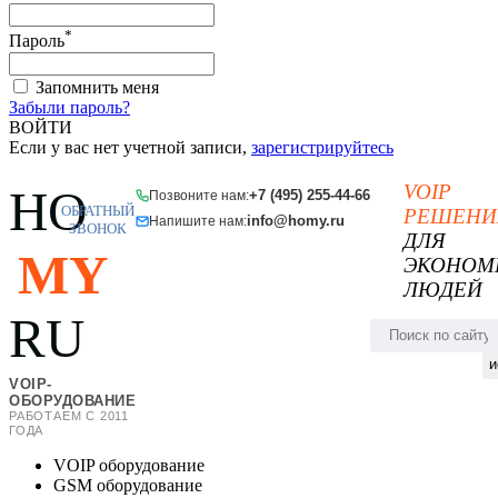
*
Пароль
Запомнить меня
Забыли пароль?
ВОЙТИ
Если у вас нет учетной записи,
зарегистрируйтесь
VOIP
HO
+7 (495) 255-44-66
Позвоните нам:
ОБРАТНЫЙ
РЕШЕНИ
info@homy.ru
Напишите нам:
ЗВОНОК
ДЛЯ
MY
ЭКОНОМ
ЛЮДЕЙ
RU
и
VOIP-
ОБОРУДОВАНИЕ
РАБОТАЕМ С 2011
ГОДА
VOIP оборудование
GSM оборудование