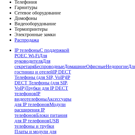
Телефония
Гарнитуры
Сетевое оборудование
Домофоны
Видеооборудование
Термопринтеры
Электронные замки
Распродажа
IP телефоны
С поддержкой
POE
C Wi-Fi
Для
руководителя
Для
секретаря
Беспроводные
Домашние
Офисные
Недорогие
Дл
гостиниц и отелей
IP DECT
Телефоны (для SIP, VoIP)
IP
DECT Телефоны (для SIP,
VoIP)
Трубки для IP DECT
телефонов
IP
видеотелефоны
Аксессуары
для IP телефонов
Модули
расширения IP
телефонов
Блоки питания
для IP телефонов
USB
телефоны и трубки
Платы и модули для