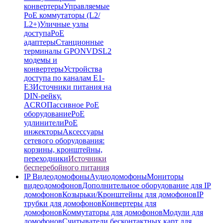
конвертеры
Управляемые
PoE коммутаторы (L2/
L2+)
Уличные узлы
доступа
PoE
адаптеры
Станционные
терминалы GPON
VDSL2
модемы и
конвертеры
Устройства
доступа по каналам E1-
E3
Источники питания на
DIN-рейку.
ACRO
Пассивное PoE
оборудование
PoE
удлинители
PoE
инжекторы
Аксессуары
сетевого оборудования:
корзины, кронштейны,
переходники
Источники
бесперебойного питания
IP Видеодомофоны
Аудиодомофоны
Мониторы
видеодомофонов
Дополнительное оборудование для IP
домофонов
Козырьки/Кронштейны для домофонов
IP
трубки для домофонов
Конвертеры для
домофонов
Коммутаторы для домофонов
Модули для
домофонов
Считыватели бесконтактных карт для