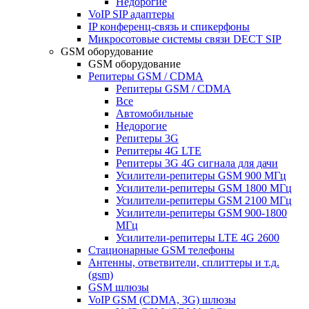
Недорогие
VoIP SIP адаптеры
IP конференц-связь и спикерфоны
Микросотовые системы связи DECT SIP
GSM оборудование
GSM оборудование
Репитеры GSM / CDMA
Репитеры GSM / CDMA
Все
Автомобильные
Недорогие
Репитеры 3G
Репитеры 4G LTE
Репитеры 3G 4G сигнала для дачи
Усилители-репитеры GSM 900 МГц
Усилители-репитеры GSM 1800 МГц
Усилители-репитеры GSM 2100 МГц
Усилители-репитеры GSM 900-1800
МГц
Усилители-репитеры LTE 4G 2600
Стационарные GSM телефоны
Антенны, ответвители, сплиттеры и т.д.
(gsm)
GSM шлюзы
VoIP GSM (CDMA, 3G) шлюзы