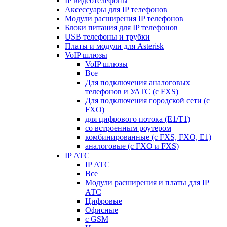
IP видеотелефоны
Аксессуары для IP телефонов
Модули расширения IP телефонов
Блоки питания для IP телефонов
USB телефоны и трубки
Платы и модули для Asterisk
VoIP шлюзы
VoIP шлюзы
Все
Для подключения аналоговых
телефонов и УАТС (с FXS)
Для подключения городской сети (с
FXO)
для цифрового потока (E1/T1)
со встроенным роутером
комбинированные (c FXS, FXO, E1)
аналоговые (с FXO и FXS)
IP АТС
IP АТС
Все
Модули расширения и платы для IP
АТС
Цифровые
Офисные
с GSM