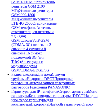
GSM 1800 МГц
Усилители-
репитеры GSM 2100
МГц
Усилители-репитеры
GSM 900-1800
МГц
Усилители-репитеры
LTE 4G 2600
Стационарные
GSM телефоны
Антенны,
ответвители, сплиттеры и
т.д. (gsm)
GSM шлюзы
VoIP GSM
(CDMA, 3G) шлюзы
на 2
симки
на 4 симки
на 8
симок
на 16 симок
с
поддержкой 3G (для
Tele2)
Аксессуары и
модули
Модемы
GSM/CDMA/EDGE/3G
Радиотелефоны
Для дома
С двумя
трубками
Недорогие
DECT
Проводные
телефоны
Системы записи телефонных
разговоров
Телефония PANASONIC
Гарнитуры для IP-телефонов
Стерео гарнитуры
Моно
гарнитуры
Беспроводные гарнитуры (DECT)
На одно
ухо
Стерео гарнитуры
Для
компьютера
Недорогие
Bluetooth гарнитуры
Стерео