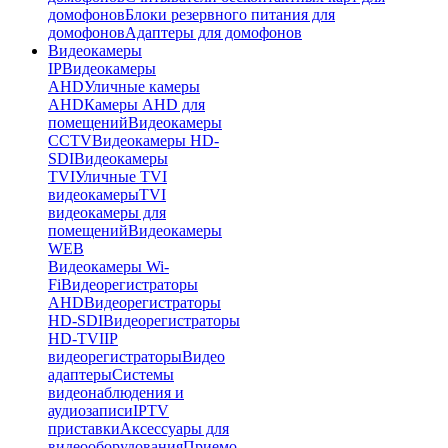
домофонов
Блоки резервного питания для
домофонов
Адаптеры для домофонов
Видеокамеры
IP
Видеокамеры
AHD
Уличные камеры
AHD
Камеры AHD для
помещений
Видеокамеры
CCTV
Видеокамеры HD-
SDI
Видеокамеры
TVI
Уличные TVI
видеокамеры
TVI
видеокамеры для
помещений
Видеокамеры
WEB
Видеокамеры Wi-
Fi
Видеорегистраторы
AHD
Видеорегистраторы
HD-SDI
Видеорегистраторы
HD-TVI
IP
видеорегистраторы
Видео
адаптеры
Системы
видеонаблюдения и
аудиозаписи
IPTV
приставки
Аксессуары для
видеооборудования
Приемо-