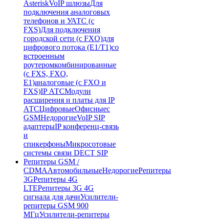
Asterisk
VoIP шлюзы
Для
подключения аналоговых
телефонов и УАТС (с
FXS)
Для подключения
городской сети (с FXO)
для
цифрового потока (E1/T1)
со
встроенным
роутером
комбинированные
(c FXS, FXO,
E1)
аналоговые (с FXO и
FXS)
IP АТС
Модули
расширения и платы для IP
АТС
Цифровые
Офисные
с
GSM
Недорогие
VoIP SIP
адаптеры
IP конференц-связь
и
спикерфоны
Микросотовые
системы связи DECT SIP
Репитеры GSM /
CDMA
Автомобильные
Недорогие
Репитеры
3G
Репитеры 4G
LTE
Репитеры 3G 4G
сигнала для дачи
Усилители-
репитеры GSM 900
МГц
Усилители-репитеры