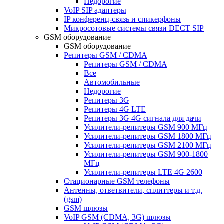
Недорогие
VoIP SIP адаптеры
IP конференц-связь и спикерфоны
Микросотовые системы связи DECT SIP
GSM оборудование
GSM оборудование
Репитеры GSM / CDMA
Репитеры GSM / CDMA
Все
Автомобильные
Недорогие
Репитеры 3G
Репитеры 4G LTE
Репитеры 3G 4G сигнала для дачи
Усилители-репитеры GSM 900 МГц
Усилители-репитеры GSM 1800 МГц
Усилители-репитеры GSM 2100 МГц
Усилители-репитеры GSM 900-1800
МГц
Усилители-репитеры LTE 4G 2600
Стационарные GSM телефоны
Антенны, ответвители, сплиттеры и т.д.
(gsm)
GSM шлюзы
VoIP GSM (CDMA, 3G) шлюзы