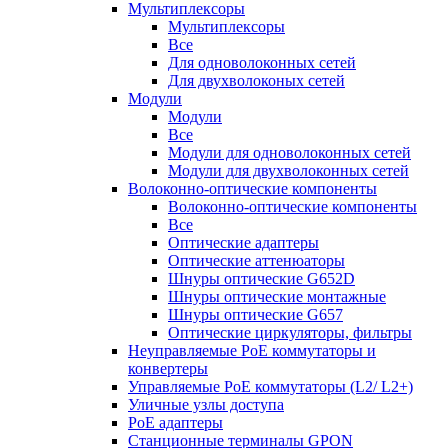
Мультиплексоры
Мультиплексоры
Все
Для одноволоконных сетей
Для двухволоконых сетей
Модули
Модули
Все
Модули для одноволоконных сетей
Модули для двухволоконных сетей
Волоконно-оптические компоненты
Волоконно-оптические компоненты
Все
Оптические адаптеры
Оптические аттенюаторы
Шнуры оптические G652D
Шнуры оптические монтажные
Шнуры оптические G657
Оптические циркуляторы, фильтры
Неуправляемые PoE коммутаторы и
конвертеры
Управляемые PoE коммутаторы (L2/ L2+)
Уличные узлы доступа
PoE адаптеры
Станционные терминалы GPON