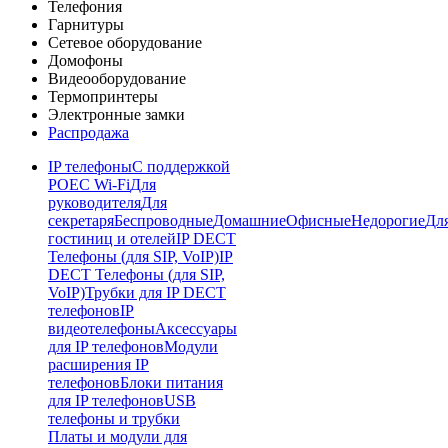
Телефония
Гарнитуры
Сетевое оборудование
Домофоны
Видеооборудование
Термопринтеры
Электронные замки
Распродажа
IP телефоны
С поддержкой
POE
C Wi-Fi
Для
руководителя
Для
секретаря
Беспроводные
Домашние
Офисные
Недорогие
Дл
гостиниц и отелей
IP DECT
Телефоны (для SIP, VoIP)
IP
DECT Телефоны (для SIP,
VoIP)
Трубки для IP DECT
телефонов
IP
видеотелефоны
Аксессуары
для IP телефонов
Модули
расширения IP
телефонов
Блоки питания
для IP телефонов
USB
телефоны и трубки
Платы и модули для