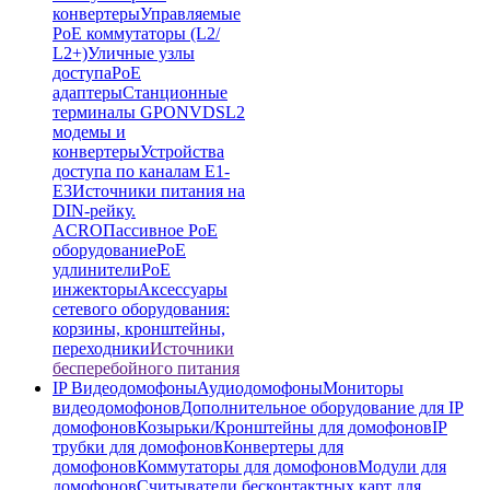
конвертеры
Управляемые
PoE коммутаторы (L2/
L2+)
Уличные узлы
доступа
PoE
адаптеры
Станционные
терминалы GPON
VDSL2
модемы и
конвертеры
Устройства
доступа по каналам E1-
E3
Источники питания на
DIN-рейку.
ACRO
Пассивное PoE
оборудование
PoE
удлинители
PoE
инжекторы
Аксессуары
сетевого оборудования:
корзины, кронштейны,
переходники
Источники
бесперебойного питания
IP Видеодомофоны
Аудиодомофоны
Мониторы
видеодомофонов
Дополнительное оборудование для IP
домофонов
Козырьки/Кронштейны для домофонов
IP
трубки для домофонов
Конвертеры для
домофонов
Коммутаторы для домофонов
Модули для
домофонов
Считыватели бесконтактных карт для