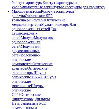
блютуз гарнитуры
Блютуз гарнитуры на
ухо
Компьютерные гарнитуры
Аксессуары для гарнитур
Маршрутизаторы
Коммутаторы
Точки
доступа
Оптические SFP
трансиверы
Роутеры
Оптические
медиаконвертеры
Мультиплексоры
Для
одноволоконных сетей
Для
двухволоконых
сетей
Модули
Модули для
одноволоконных
сетей
Модули для
двухволоконных
сетей
Волоконно-
оптические
компоненты
Оптические
адаптеры
Оптические
аттенюаторы
Шнуры
оптические G652D
Шнуры
оптические
монтажные
Шнуры
оптические
G657
Оптические
циркуляторы, фильтры
Неуправляемые PoE
коммутаторы и