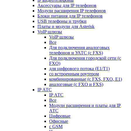
IP видеотелефоны
Аксессуары для IP телефонов
Модули расширения IP телефонов
Блоки питания для IP телефонов
USB телефоны и трубки
Платы и модули для Asterisk
VoIP шлюзы
VoIP шлюзы
Все
Для подключения аналоговых
телефонов и УАТС (с FXS)
Для подключения городской сети (с
FXO)
для цифрового потока (E1/T1)
со встроенным роутером
комбинированные (c FXS, FXO, E1)
аналоговые (с FXO и FXS)
IP АТС
IP АТС
Все
Модули расширения и платы для IP
АТС
Цифровые
Офисные
с GSM