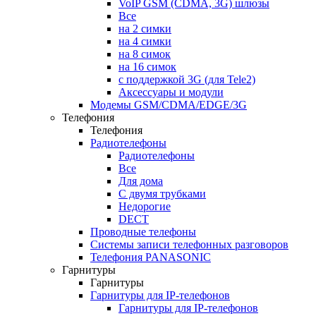
VoIP GSM (CDMA, 3G) шлюзы
Все
на 2 симки
на 4 симки
на 8 симок
на 16 симок
с поддержкой 3G (для Tele2)
Аксессуары и модули
Модемы GSM/CDMA/EDGE/3G
Телефония
Телефония
Радиотелефоны
Радиотелефоны
Все
Для дома
С двумя трубками
Недорогие
DECT
Проводные телефоны
Системы записи телефонных разговоров
Телефония PANASONIC
Гарнитуры
Гарнитуры
Гарнитуры для IP-телефонов
Гарнитуры для IP-телефонов