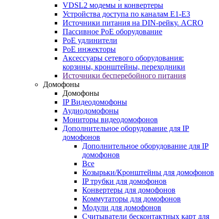
VDSL2 модемы и конвертеры
Устройства доступа по каналам E1-E3
Источники питания на DIN-рейку. ACRO
Пассивное PoE оборудование
PoE удлинители
PoE инжекторы
Аксессуары сетевого оборудования:
корзины, кронштейны, переходники
Источники бесперебойного питания
Домофоны
Домофоны
IP Видеодомофоны
Аудиодомофоны
Мониторы видеодомофонов
Дополнительное оборудование для IP
домофонов
Дополнительное оборудование для IP
домофонов
Все
Козырьки/Кронштейны для домофонов
IP трубки для домофонов
Конвертеры для домофонов
Коммутаторы для домофонов
Модули для домофонов
Считыватели бесконтактных карт для