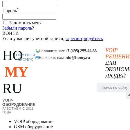
*
Пароль
Запомнить меня
Забыли пароль?
ВОЙТИ
Если у вас нет учетной записи,
зарегистрируйтесь
VOIP
HO
+7 (495) 255-44-66
Позвоните нам:
ОБРАТНЫЙ
РЕШЕНИ
info@homy.ru
Напишите нам:
ЗВОНОК
ДЛЯ
MY
ЭКОНОМ
ЛЮДЕЙ
RU
и
VOIP-
ОБОРУДОВАНИЕ
РАБОТАЕМ С 2011
ГОДА
VOIP оборудование
GSM оборудование