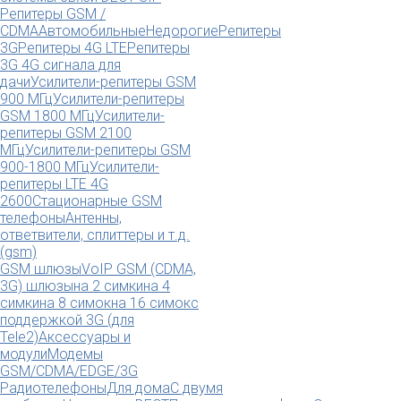
Репитеры GSM /
CDMA
Автомобильные
Недорогие
Репитеры
3G
Репитеры 4G LTE
Репитеры
3G 4G сигнала для
дачи
Усилители-репитеры GSM
900 МГц
Усилители-репитеры
GSM 1800 МГц
Усилители-
репитеры GSM 2100
МГц
Усилители-репитеры GSM
900-1800 МГц
Усилители-
репитеры LTE 4G
2600
Стационарные GSM
телефоны
Антенны,
ответвители, сплиттеры и т.д.
(gsm)
GSM шлюзы
VoIP GSM (CDMA,
3G) шлюзы
на 2 симки
на 4
симки
на 8 симок
на 16 симок
с
поддержкой 3G (для
Tele2)
Аксессуары и
модули
Модемы
GSM/CDMA/EDGE/3G
Радиотелефоны
Для дома
С двумя