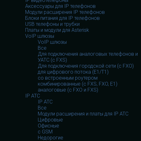
IP видеотелефоны
Аксессуары для IP телефонов
Модули расширения IP телефонов
Блоки питания для IP телефонов
USB телефоны и трубки
Платы и модули для Asterisk
VoIP шлюзы
VoIP шлюзы
Все
Для подключения аналоговых телефонов и
УАТС (с FXS)
Для подключения городской сети (с FXO)
для цифрового потока (E1/T1)
со встроенным роутером
комбинированные (c FXS, FXO, E1)
аналоговые (с FXO и FXS)
IP АТС
IP АТС
Все
Модули расширения и платы для IP АТС
Цифровые
Офисные
с GSM
Недорогие