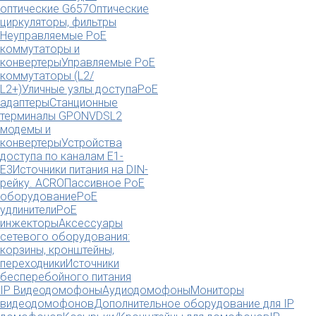
оптические G657
Оптические
циркуляторы, фильтры
Неуправляемые PoE
коммутаторы и
конвертеры
Управляемые PoE
коммутаторы (L2/
L2+)
Уличные узлы доступа
PoE
адаптеры
Станционные
терминалы GPON
VDSL2
модемы и
конвертеры
Устройства
доступа по каналам E1-
E3
Источники питания на DIN-
рейку. ACRO
Пассивное PoE
оборудование
PoE
удлинители
PoE
инжекторы
Аксессуары
сетевого оборудования:
корзины, кронштейны,
переходники
Источники
бесперебойного питания
IP Видеодомофоны
Аудиодомофоны
Мониторы
видеодомофонов
Дополнительное оборудование для IP