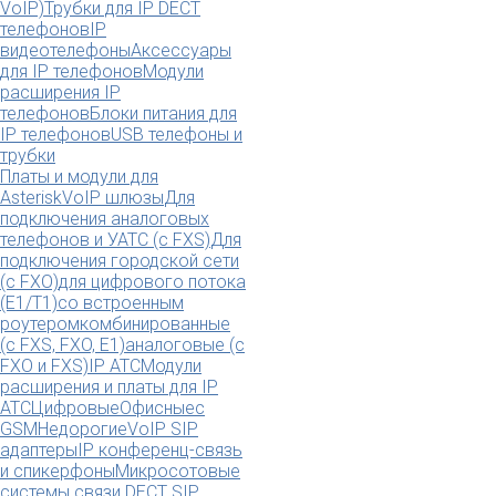
VoIP)
Трубки для IP DECT
телефонов
IP
видеотелефоны
Аксессуары
для IP телефонов
Модули
расширения IP
телефонов
Блоки питания для
IP телефонов
USB телефоны и
трубки
Платы и модули для
Asterisk
VoIP шлюзы
Для
подключения аналоговых
телефонов и УАТС (с FXS)
Для
подключения городской сети
(с FXO)
для цифрового потока
(E1/T1)
со встроенным
роутером
комбинированные
(c FXS, FXO, E1)
аналоговые (с
FXO и FXS)
IP АТС
Модули
расширения и платы для IP
АТС
Цифровые
Офисные
с
GSM
Недорогие
VoIP SIP
адаптеры
IP конференц-связь
и спикерфоны
Микросотовые
системы связи DECT SIP