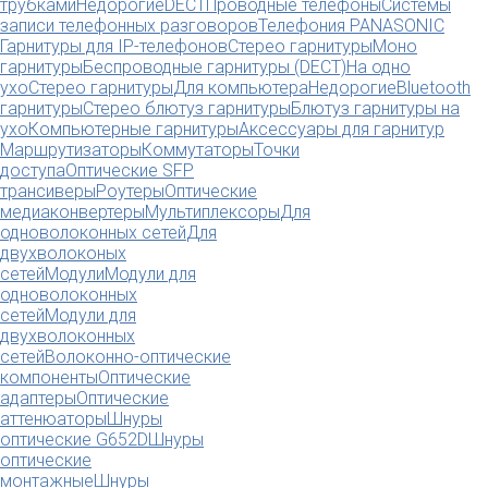
трубками
Недорогие
DECT
Проводные телефоны
Системы
записи телефонных разговоров
Телефония PANASONIC
Гарнитуры для IP-телефонов
Стерео гарнитуры
Моно
гарнитуры
Беспроводные гарнитуры (DECT)
На одно
ухо
Стерео гарнитуры
Для компьютера
Недорогие
Bluetooth
гарнитуры
Стерео блютуз гарнитуры
Блютуз гарнитуры на
ухо
Компьютерные гарнитуры
Аксессуары для гарнитур
Маршрутизаторы
Коммутаторы
Точки
доступа
Оптические SFP
трансиверы
Роутеры
Оптические
медиаконвертеры
Мультиплексоры
Для
одноволоконных сетей
Для
двухволоконых
сетей
Модули
Модули для
одноволоконных
сетей
Модули для
двухволоконных
сетей
Волоконно-оптические
компоненты
Оптические
адаптеры
Оптические
аттенюаторы
Шнуры
оптические G652D
Шнуры
оптические
монтажные
Шнуры