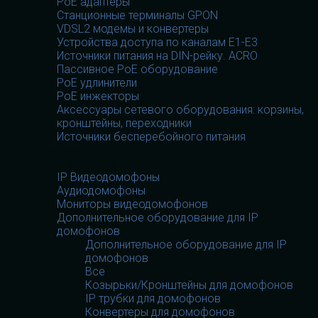
PoE адаптеры
Станционные терминалы GPON
VDSL2 модемы и конвертеры
Устройства доступа по каналам E1-E3
Источники питания на DIN-рейку. ACRO
Пассивное PoE оборудование
PoE удлинители
PoE инжекторы
Аксессуары сетевого оборудования: корзины,
кронштейны, переходники
Источники бесперебойного питания
Домофоны
Домофоны
IP Видеодомофоны
Аудиодомофоны
Мониторы видеодомофонов
Дополнительное оборудование для IP
домофонов
Дополнительное оборудование для IP
домофонов
Все
Козырьки/Кронштейны для домофонов
IP трубки для домофонов
Конвертеры для домофонов