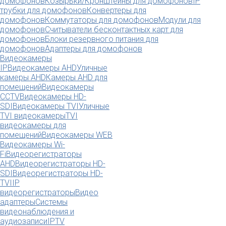
домофонов
Козырьки/Кронштейны для домофонов
IP
трубки для домофонов
Конвертеры для
домофонов
Коммутаторы для домофонов
Модули для
домофонов
Считыватели бесконтактных карт для
домофонов
Блоки резервного питания для
домофонов
Адаптеры для домофонов
Видеокамеры
IP
Видеокамеры AHD
Уличные
камеры AHD
Камеры AHD для
помещений
Видеокамеры
CCTV
Видеокамеры HD-
SDI
Видеокамеры TVI
Уличные
TVI видеокамеры
TVI
видеокамеры для
помещений
Видеокамеры WEB
Видеокамеры Wi-
Fi
Видеорегистраторы
AHD
Видеорегистраторы HD-
SDI
Видеорегистраторы HD-
TVI
IP
видеорегистраторы
Видео
адаптеры
Системы
видеонаблюдения и
аудиозаписи
IPTV