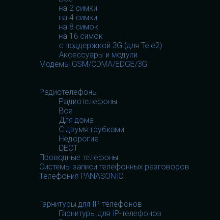
на 2 симки
на 4 симки
на 8 симок
на 16 симок
с поддержкой 3G (для Tele2)
Аксессуары и модули
Модемы GSM/CDMA/EDGE/3G
Телефония
Телефония
Радиотелефоны
Радиотелефоны
Все
Для дома
С двумя трубками
Недорогие
DECT
Проводные телефоны
Системы записи телефонных разговоров
Телефония PANASONIC
Гарнитуры
Гарнитуры
Гарнитуры для IP-телефонов
Гарнитуры для IP-телефонов