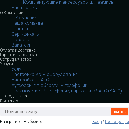
Комплектующие и аксессуары для замков
Распродажа
О Компании
О Компании
Наша команда
Отзывы
Сертификаты
Новости
Вакансии
Оплата и доставка
Гарантия и возврат
Сотрудничество
Услуги
Услуги
Настройка VoIP оборудования
Настройка IP АТС
Аутсорсинг в области IP телефонии
Подключение IP телефонии, виртуальной АТС (ВАТС)
Техподдержка
Контакты
искать
Ваш регион:
Выберите
Вход
/
Регистрация