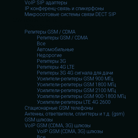
VoIP SIP адаптеры
IP конференц-связь и спикерфоны
Микросотовые системы связи DECT SIP
GSM оборудование
GSM оборудование
Репитеры GSM / CDMA
Репитеры GSM / CDMA
Все
Автомобильные
Недорогие
Репитеры 3G
Репитеры 4G LTE
Репитеры 3G 4G сигнала для дачи
Усилители-репитеры GSM 900 МГц
Усилители-репитеры GSM 1800 МГц
Усилители-репитеры GSM 2100 МГц
Усилители-репитеры GSM 900-1800 МГц
Усилители-репитеры LTE 4G 2600
Стационарные GSM телефоны
Антенны, ответвители, сплиттеры и т.д. (gsm)
GSM шлюзы
VoIP GSM (CDMA, 3G) шлюзы
VoIP GSM (CDMA, 3G) шлюзы
Все