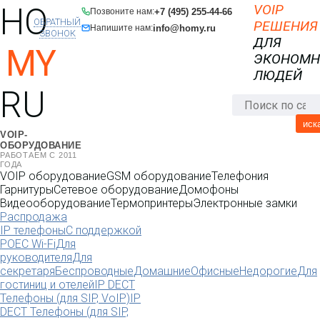
HO
VOIP
+7 (495) 255-44-66
Позвоните нам:
ОБРАТНЫЙ
РЕШЕНИЯ
info@homy.ru
Напишите нам:
ЗВОНОК
ДЛЯ
MY
ЭКОНОМ
ЛЮДЕЙ
RU
иск
VOIP-
ОБОРУДОВАНИЕ
РАБОТАЕМ С 2011
ГОДА
VOIP оборудование
GSM оборудование
Телефония
Гарнитуры
Сетевое оборудование
Домофоны
Видеооборудование
Термопринтеры
Электронные замки
Распродажа
IP телефоны
С поддержкой
POE
C Wi-Fi
Для
руководителя
Для
секретаря
Беспроводные
Домашние
Офисные
Недорогие
Для
гостиниц и отелей
IP DECT
Телефоны (для SIP, VoIP)
IP
DECT Телефоны (для SIP,