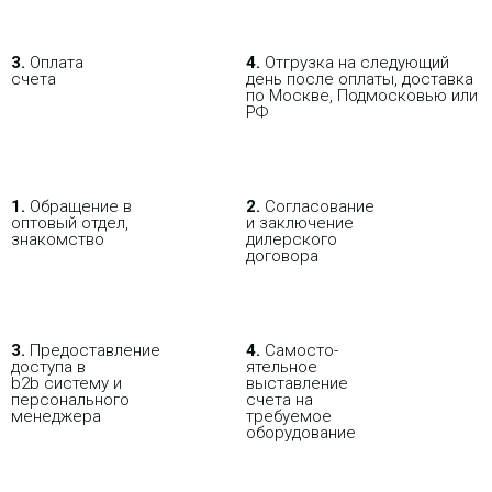
3.
Оплата
4.
Отгрузка на следующий
В РОЗНИЦУ
ОПТОВИКАМ
ПАРТНЕРАМ
счета
день после оплаты, доставка
по Москве, Подмосковью или
РФ
ПОКУПАЯ С НАСТРОЙКОЙ
1.
Обращение в
2.
Согласование
оптовый отдел,
и заключение
знакомство
дилерского
договора
3.
Пре­до­ста­вле­ние
4.
Само­сто­-
доступа в
ятель­ное
b2b систему и
выставление
персо­нального
счета на
мене­джера
требуемое
оборудование