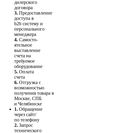
дилерского
договора
3.
Пре­до­ста­вле­ние
доступа в
b2b систему и
персо­нального
мене­джера
4.
Само­сто­-
ятель­ное
выставление
счета на
требуемое
оборудование
5.
Оплата
счета
6.
Отгрузка с
возможностью
получения товара в
Москве, СПБ
и Челябинске
1.
Обращение
через сайт/
по телефону
2.
Запрос
технического