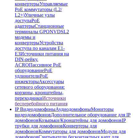
конвертеры
Управляемые
PoE коммутаторы (L2/
L2+)
Уличные узлы
доступа
PoE
адаптеры
Станционные
терминалы GPON
VDSL2
модемы и
конвертеры
Устройства
доступа по каналам E1-
E3
Источники питания на
DIN-рейку.
ACRO
Пассивное PoE
оборудование
PoE
удлинители
PoE
инжекторы
Аксессуары
сетевого оборудования:
корзины, кронштейны,
переходники
Источники
бесперебойного питания
IP Видеодомофоны
Аудиодомофоны
Мониторы
видеодомофонов
Дополнительное оборудование для IP
домофонов
Козырьки/Кронштейны для домофонов
IP
трубки для домофонов
Конвертеры для
домофонов
Коммутаторы для домофонов
Модули для
домофонов
Считыватели бесконтактных карт для