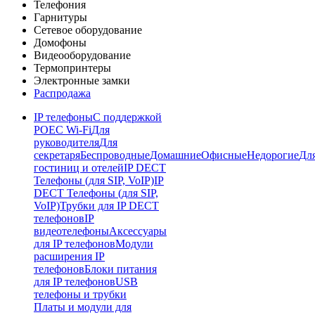
Телефония
Гарнитуры
Сетевое оборудование
Домофоны
Видеооборудование
Термопринтеры
Электронные замки
Распродажа
IP телефоны
С поддержкой
POE
C Wi-Fi
Для
руководителя
Для
секретаря
Беспроводные
Домашние
Офисные
Недорогие
Дл
гостиниц и отелей
IP DECT
Телефоны (для SIP, VoIP)
IP
DECT Телефоны (для SIP,
VoIP)
Трубки для IP DECT
телефонов
IP
видеотелефоны
Аксессуары
для IP телефонов
Модули
расширения IP
телефонов
Блоки питания
для IP телефонов
USB
телефоны и трубки
Платы и модули для