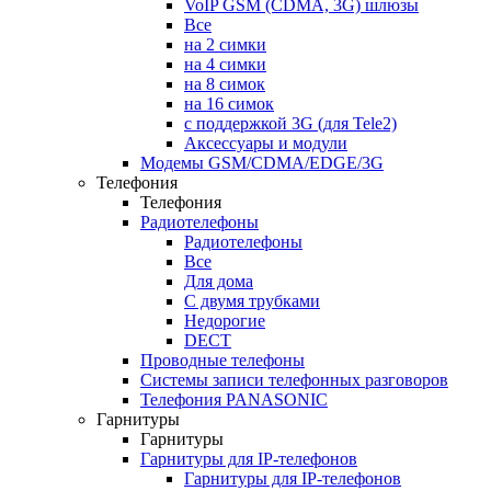
VoIP GSM (CDMA, 3G) шлюзы
Все
на 2 симки
на 4 симки
на 8 симок
на 16 симок
с поддержкой 3G (для Tele2)
Аксессуары и модули
Модемы GSM/CDMA/EDGE/3G
Телефония
Телефония
Радиотелефоны
Радиотелефоны
Все
Для дома
С двумя трубками
Недорогие
DECT
Проводные телефоны
Системы записи телефонных разговоров
Телефония PANASONIC
Гарнитуры
Гарнитуры
Гарнитуры для IP-телефонов
Гарнитуры для IP-телефонов