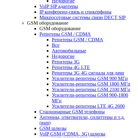
Недорогие
VoIP SIP адаптеры
IP конференц-связь и спикерфоны
Микросотовые системы связи DECT SIP
GSM оборудование
GSM оборудование
Репитеры GSM / CDMA
Репитеры GSM / CDMA
Все
Автомобильные
Недорогие
Репитеры 3G
Репитеры 4G LTE
Репитеры 3G 4G сигнала для дачи
Усилители-репитеры GSM 900 МГц
Усилители-репитеры GSM 1800 МГц
Усилители-репитеры GSM 2100 МГц
Усилители-репитеры GSM 900-1800
МГц
Усилители-репитеры LTE 4G 2600
Стационарные GSM телефоны
Антенны, ответвители, сплиттеры и т.д.
(gsm)
GSM шлюзы
VoIP GSM (CDMA, 3G) шлюзы