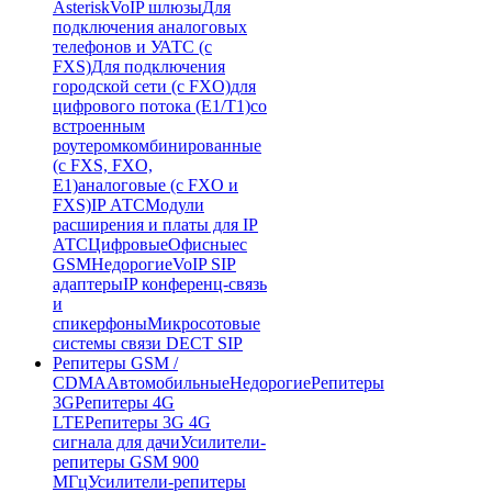
Asterisk
VoIP шлюзы
Для
подключения аналоговых
телефонов и УАТС (с
FXS)
Для подключения
городской сети (с FXO)
для
цифрового потока (E1/T1)
со
встроенным
роутером
комбинированные
(c FXS, FXO,
E1)
аналоговые (с FXO и
FXS)
IP АТС
Модули
расширения и платы для IP
АТС
Цифровые
Офисные
с
GSM
Недорогие
VoIP SIP
адаптеры
IP конференц-связь
и
спикерфоны
Микросотовые
системы связи DECT SIP
Репитеры GSM /
CDMA
Автомобильные
Недорогие
Репитеры
3G
Репитеры 4G
LTE
Репитеры 3G 4G
сигнала для дачи
Усилители-
репитеры GSM 900
МГц
Усилители-репитеры