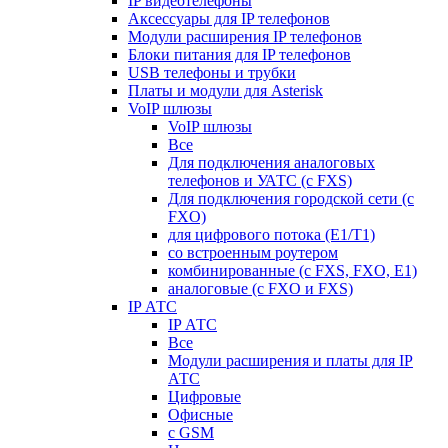
IP видеотелефоны
Аксессуары для IP телефонов
Модули расширения IP телефонов
Блоки питания для IP телефонов
USB телефоны и трубки
Платы и модули для Asterisk
VoIP шлюзы
VoIP шлюзы
Все
Для подключения аналоговых
телефонов и УАТС (с FXS)
Для подключения городской сети (с
FXO)
для цифрового потока (E1/T1)
со встроенным роутером
комбинированные (c FXS, FXO, E1)
аналоговые (с FXO и FXS)
IP АТС
IP АТС
Все
Модули расширения и платы для IP
АТС
Цифровые
Офисные
с GSM