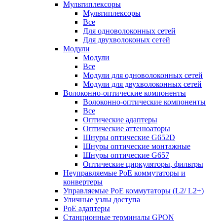
Мультиплексоры
Мультиплексоры
Все
Для одноволоконных сетей
Для двухволоконых сетей
Модули
Модули
Все
Модули для одноволоконных сетей
Модули для двухволоконных сетей
Волоконно-оптические компоненты
Волоконно-оптические компоненты
Все
Оптические адаптеры
Оптические аттенюаторы
Шнуры оптические G652D
Шнуры оптические монтажные
Шнуры оптические G657
Оптические циркуляторы, фильтры
Неуправляемые PoE коммутаторы и
конвертеры
Управляемые PoE коммутаторы (L2/ L2+)
Уличные узлы доступа
PoE адаптеры
Станционные терминалы GPON