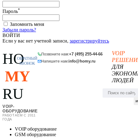
*
Пароль
Запомнить меня
Забыли пароль?
ВОЙТИ
Если у вас нет учетной записи,
зарегистрируйтесь
VOIP
HO
+7 (495) 255-44-66
Позвоните нам:
ОБРАТНЫЙ
РЕШЕНИ
info@homy.ru
Напишите нам:
ЗВОНОК
ДЛЯ
MY
ЭКОНОМ
ЛЮДЕЙ
RU
и
VOIP-
ОБОРУДОВАНИЕ
РАБОТАЕМ С 2011
ГОДА
VOIP оборудование
GSM оборудование