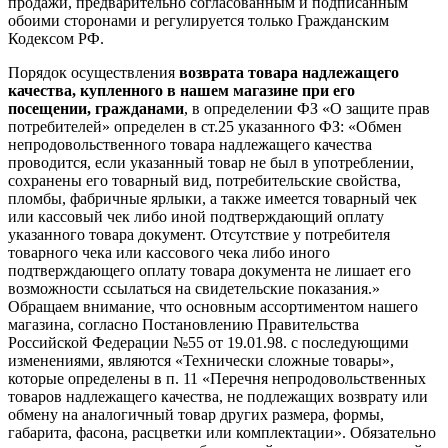
продажи, предварительно согласованным и подписанным
обоими сторонами и регулируется только Гражданским
Кодексом РФ.
Порядок осуществления
возврата товара надлежащего
качества, купленного в нашем магазине при его
посещении, гражданами
, в определении ФЗ «О защите прав
потребителей» определен в ст.25 указанного ФЗ: «Обмен
непродовольственного товара надлежащего качества
проводится, если указанный товар не был в употреблении,
сохранены его товарный вид, потребительские свойства,
пломбы, фабричные ярлыки, а также имеется товарный чек
или кассовый чек либо иной подтверждающий оплату
указанного товара документ. Отсутствие у потребителя
товарного чека или кассового чека либо иного
подтверждающего оплату товара документа не лишает его
возможности ссылаться на свидетельские показания.»
Обращаем внимание, что основным ассортиментом нашего
магазина, согласно Постановлению Правительства
Российской Федерации №55 от 19.01.98. с последующими
изменениями, являются «Технически сложные товары»,
которые определены в п. 11 «Перечня непродовольственных
товаров надлежащего качества, не подлежащих возврату или
обмену на аналогичный товар других размера, формы,
габарита, фасона, расцветки или комплектации». Обязательно