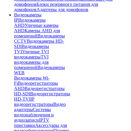
домофонов
Блоки резервного питания для
домофонов
Адаптеры для домофонов
Видеокамеры
IP
Видеокамеры
AHD
Уличные камеры
AHD
Камеры AHD для
помещений
Видеокамеры
CCTV
Видеокамеры HD-
SDI
Видеокамеры
TVI
Уличные TVI
видеокамеры
TVI
видеокамеры для
помещений
Видеокамеры
WEB
Видеокамеры Wi-
Fi
Видеорегистраторы
AHD
Видеорегистраторы
HD-SDI
Видеорегистраторы
HD-TVI
IP
видеорегистраторы
Видео
адаптеры
Системы
видеонаблюдения и
аудиозаписи
IPTV
приставки
Аксессуары для
видеооборудования
Приемо-