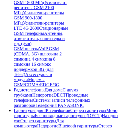
GSM 1800 МГц
Усилители-
репитеры GSM 2100
МГц
Усилители-репитеры
GSM 900-1800
МГц
Усилители-репитеры
LTE 4G 2600
Стационарные
GSM телефоны
Антенны,
ответвители, сплиттеры и
т.д. (gsm)
GSM шлюзы
VoIP GSM
(CDMA, 3G) шлюзы
на 2
симки
на 4 симки
на 8
симок
на 16 симок
с
поддержкой 3G (для
Tele2)
Аксессуары и
модули
Модемы
GSM/CDMA/EDGE/3G
Радиотелефоны
Для дома
С двумя
трубками
Недорогие
DECT
Проводные
телефоны
Системы записи телефонных
разговоров
Телефония PANASONIC
Гарнитуры для IP-телефонов
Стерео гарнитуры
Моно
гарнитуры
Беспроводные гарнитуры (DECT)
На одно
ухо
Стерео гарнитуры
Для
компьютера
Недорогие
Bluetooth гарнитуры
Стерео