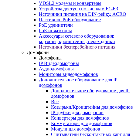
VDSL2 модемы и конвертеры
Устройства доступа по каналам E1-E3
Источники питания на DIN-рейку. ACRO
Пассивное PoE оборудование
PoE удлинители
PoE инжекторы
Аксессуары сетевого оборудования:
корзины, кронштейны, переходники
Источники бесперебойного питания
Домофоны
Домофоны
IP Видеодомофоны
Аудиодомофоны
Мониторы видеодомофонов
Дополнительное оборудование для IP
домофонов
Дополнительное оборудование для IP
домофонов
Все
Козырьки/Кронштейны для домофонов
IP трубки для домофонов
Конвертеры для домофонов
Коммутаторы для домофонов
Модули для домофонов
Считыватели бесконтактных карт для