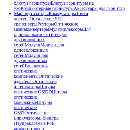
блютуз гарнитуры
Блютуз гарнитуры на
ухо
Компьютерные гарнитуры
Аксессуары для гарнитур
Маршрутизаторы
Коммутаторы
Точки
доступа
Оптические SFP
трансиверы
Роутеры
Оптические
медиаконвертеры
Мультиплексоры
Для
одноволоконных сетей
Для
двухволоконых
сетей
Модули
Модули для
одноволоконных
сетей
Модули для
двухволоконных
сетей
Волоконно-
оптические
компоненты
Оптические
адаптеры
Оптические
аттенюаторы
Шнуры
оптические G652D
Шнуры
оптические
монтажные
Шнуры
оптические
G657
Оптические
циркуляторы, фильтры
Неуправляемые PoE
коммутаторы и