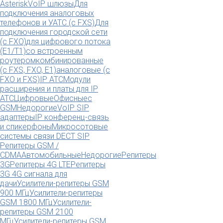
Asterisk
VoIP шлюзы
Для
подключения аналоговых
телефонов и УАТС (с FXS)
Для
подключения городской сети
(с FXO)
для цифрового потока
(E1/T1)
со встроенным
роутером
комбинированные
(c FXS, FXO, E1)
аналоговые (с
FXO и FXS)
IP АТС
Модули
расширения и платы для IP
АТС
Цифровые
Офисные
с
GSM
Недорогие
VoIP SIP
адаптеры
IP конференц-связь
и спикерфоны
Микросотовые
системы связи DECT SIP
Репитеры GSM /
CDMA
Автомобильные
Недорогие
Репитеры
3G
Репитеры 4G LTE
Репитеры
3G 4G сигнала для
дачи
Усилители-репитеры GSM
900 МГц
Усилители-репитеры
GSM 1800 МГц
Усилители-
репитеры GSM 2100
МГц
Усилители-репитеры GSM