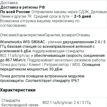
Доставка
Доставка в регионы РФ:
По всей России:
Отправляем заказы через СДЭК, Деловые
Линии и другие ТК. Средний срок в пути —
2–5 дней
.
Возможна отгрузка вашему перевозчику по
согласованию.
Описание
Характеристики
Гарантия, возврат
Отзывы
Wisnetworks WIS-S806AC
- уличная
двухдиапазонная 2.4 / 5
ГГц базовая станция со всенаправленной антенной с
усилением 6 дБи
, поддерживающая стандарты
802.11a/b/g/n/ac и
обеспечивающая скорость соединения
до 867 Мбит/с.
Поддерживает несколько режимов работы:
Точка доступа / Клиент / Ретранслятор / WDS.
Оснащена
передатчиком мощностью 30 дБм.
Точка доступа оснащена встроенным модулем
грозозащиты.
Соответствует стандарту IP67.
Характеристики
Стандарты
802.11a/b/g/n/ac 2.4 / 5 ГГц
беспроводной связи