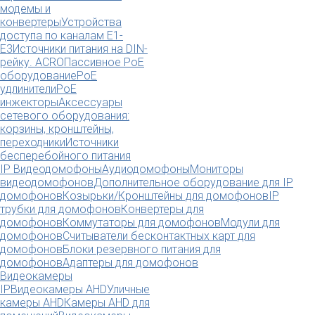
модемы и
конвертеры
Устройства
доступа по каналам E1-
E3
Источники питания на DIN-
рейку. ACRO
Пассивное PoE
оборудование
PoE
удлинители
PoE
инжекторы
Аксессуары
сетевого оборудования:
корзины, кронштейны,
переходники
Источники
бесперебойного питания
IP Видеодомофоны
Аудиодомофоны
Мониторы
видеодомофонов
Дополнительное оборудование для IP
домофонов
Козырьки/Кронштейны для домофонов
IP
трубки для домофонов
Конвертеры для
домофонов
Коммутаторы для домофонов
Модули для
домофонов
Считыватели бесконтактных карт для
домофонов
Блоки резервного питания для
домофонов
Адаптеры для домофонов
Видеокамеры
IP
Видеокамеры AHD
Уличные
камеры AHD
Камеры AHD для