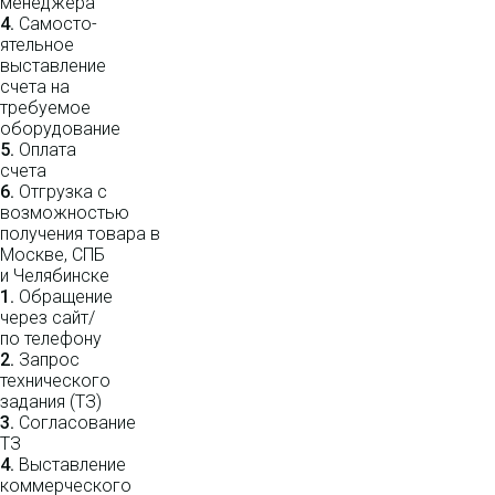
мене­джера
4.
Само­сто­-
ятель­ное
выставление
счета на
требуемое
оборудование
5.
Оплата
счета
6.
Отгрузка с
возможностью
получения товара в
Москве, СПБ
и Челябинске
1.
Обращение
через сайт/
по телефону
2.
Запрос
технического
задания (ТЗ)
3.
Согласование
ТЗ
4.
Выставление
коммерческого