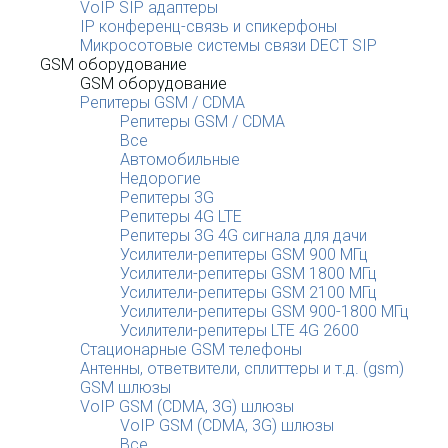
VoIP SIP адаптеры
IP конференц-связь и спикерфоны
Микросотовые системы связи DECT SIP
GSM оборудование
GSM оборудование
Репитеры GSM / CDMA
Репитеры GSM / CDMA
Все
Автомобильные
Недорогие
Репитеры 3G
Репитеры 4G LTE
Репитеры 3G 4G сигнала для дачи
Усилители-репитеры GSM 900 МГц
Усилители-репитеры GSM 1800 МГц
Усилители-репитеры GSM 2100 МГц
Усилители-репитеры GSM 900-1800 МГц
Усилители-репитеры LTE 4G 2600
Стационарные GSM телефоны
Антенны, ответвители, сплиттеры и т.д. (gsm)
GSM шлюзы
VoIP GSM (CDMA, 3G) шлюзы
VoIP GSM (CDMA, 3G) шлюзы
Все