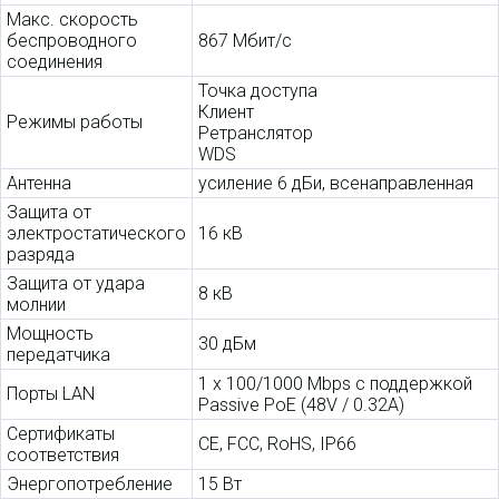
Макс. скорость
беспроводного
867 Мбит/с
соединения
Точка доступа
Клиент
Режимы работы
Ретранслятор
WDS
Антенна
усиление 6 дБи, всенаправленная
Защита от
электростатического
16 кВ
разряда
Защита от удара
8 кВ
молнии
Мощность
30 дБм
передатчика
1 x 100/1000 Mbps с поддержкой
Порты LAN
Passive PoE (48V / 0.32A)
Сертификаты
CE, FCC, RoHS, IP66
соответствия
Энергопотребление
15 Вт