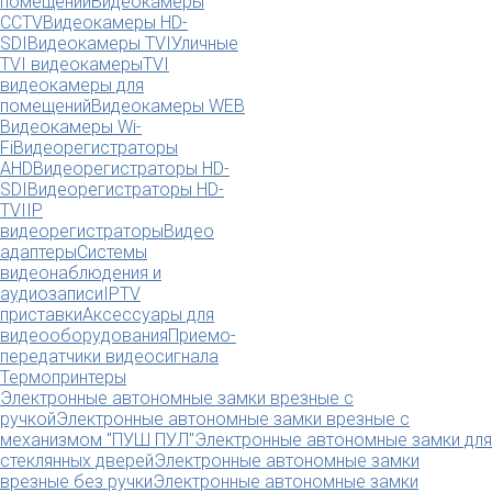
помещений
Видеокамеры
CCTV
Видеокамеры HD-
SDI
Видеокамеры TVI
Уличные
TVI видеокамеры
TVI
видеокамеры для
помещений
Видеокамеры WEB
Видеокамеры Wi-
Fi
Видеорегистраторы
AHD
Видеорегистраторы HD-
SDI
Видеорегистраторы HD-
TVI
IP
видеорегистраторы
Видео
адаптеры
Системы
видеонаблюдения и
аудиозаписи
IPTV
приставки
Аксессуары для
видеооборудования
Приемо-
передатчики видеосигнала
Термопринтеры
Электронные автономные замки врезные с
ручкой
Электронные автономные замки врезные с
механизмом "ПУШ ПУЛ"
Электронные автономные замки для
стеклянных дверей
Электронные автономные замки
врезные без ручки
Электронные автономные замки