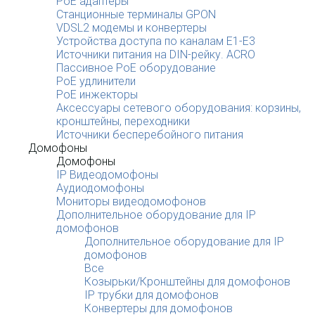
PoE адаптеры
Станционные терминалы GPON
VDSL2 модемы и конвертеры
Устройства доступа по каналам E1-E3
Источники питания на DIN-рейку. ACRO
Пассивное PoE оборудование
PoE удлинители
PoE инжекторы
Аксессуары сетевого оборудования: корзины,
кронштейны, переходники
Источники бесперебойного питания
Домофоны
Домофоны
IP Видеодомофоны
Аудиодомофоны
Мониторы видеодомофонов
Дополнительное оборудование для IP
домофонов
Дополнительное оборудование для IP
домофонов
Все
Козырьки/Кронштейны для домофонов
IP трубки для домофонов
Конвертеры для домофонов