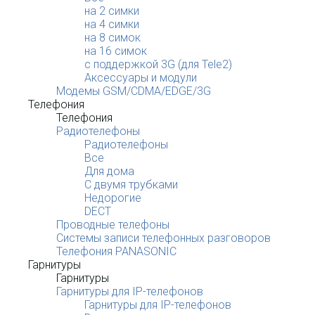
на 2 симки
на 4 симки
на 8 симок
на 16 симок
с поддержкой 3G (для Tele2)
Аксессуары и модули
Модемы GSM/CDMA/EDGE/3G
Телефония
Телефония
Радиотелефоны
Радиотелефоны
Все
Для дома
С двумя трубками
Недорогие
DECT
Проводные телефоны
Системы записи телефонных разговоров
Телефония PANASONIC
Гарнитуры
Гарнитуры
Гарнитуры для IP-телефонов
Гарнитуры для IP-телефонов