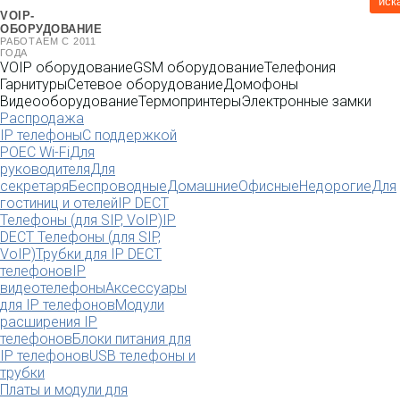
иск
VOIP-
ОБОРУДОВАНИЕ
РАБОТАЕМ С 2011
ГОДА
VOIP оборудование
GSM оборудование
Телефония
Гарнитуры
Сетевое оборудование
Домофоны
Видеооборудование
Термопринтеры
Электронные замки
Распродажа
IP телефоны
С поддержкой
POE
C Wi-Fi
Для
руководителя
Для
секретаря
Беспроводные
Домашние
Офисные
Недорогие
Для
гостиниц и отелей
IP DECT
Телефоны (для SIP, VoIP)
IP
DECT Телефоны (для SIP,
VoIP)
Трубки для IP DECT
телефонов
IP
видеотелефоны
Аксессуары
для IP телефонов
Модули
расширения IP
телефонов
Блоки питания для
IP телефонов
USB телефоны и
трубки
Платы и модули для