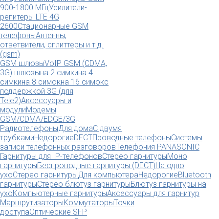
900-1800 МГц
Усилители-
репитеры LTE 4G
2600
Стационарные GSM
телефоны
Антенны,
ответвители, сплиттеры и т.д.
(gsm)
GSM шлюзы
VoIP GSM (CDMA,
3G) шлюзы
на 2 симки
на 4
симки
на 8 симок
на 16 симок
с
поддержкой 3G (для
Tele2)
Аксессуары и
модули
Модемы
GSM/CDMA/EDGE/3G
Радиотелефоны
Для дома
С двумя
трубками
Недорогие
DECT
Проводные телефоны
Системы
записи телефонных разговоров
Телефония PANASONIC
Гарнитуры для IP-телефонов
Стерео гарнитуры
Моно
гарнитуры
Беспроводные гарнитуры (DECT)
На одно
ухо
Стерео гарнитуры
Для компьютера
Недорогие
Bluetooth
гарнитуры
Стерео блютуз гарнитуры
Блютуз гарнитуры на
ухо
Компьютерные гарнитуры
Аксессуары для гарнитур
Маршрутизаторы
Коммутаторы
Точки
доступа
Оптические SFP