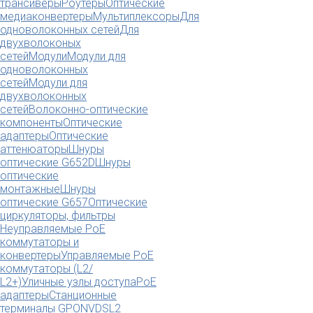
трансиверы
Роутеры
Оптические
медиаконвертеры
Мультиплексоры
Для
одноволоконных сетей
Для
двухволоконых
сетей
Модули
Модули для
одноволоконных
сетей
Модули для
двухволоконных
сетей
Волоконно-оптические
компоненты
Оптические
адаптеры
Оптические
аттенюаторы
Шнуры
оптические G652D
Шнуры
оптические
монтажные
Шнуры
оптические G657
Оптические
циркуляторы, фильтры
Неуправляемые PoE
коммутаторы и
конвертеры
Управляемые PoE
коммутаторы (L2/
L2+)
Уличные узлы доступа
PoE
адаптеры
Станционные
терминалы GPON
VDSL2