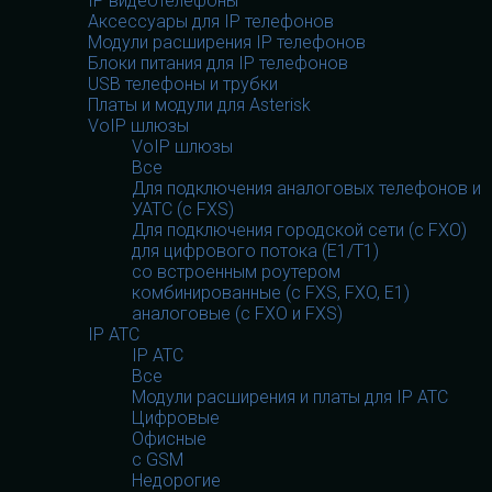
IP видеотелефоны
Аксессуары для IP телефонов
Модули расширения IP телефонов
Блоки питания для IP телефонов
USB телефоны и трубки
Платы и модули для Asterisk
VoIP шлюзы
VoIP шлюзы
Все
Для подключения аналоговых телефонов и
УАТС (с FXS)
Для подключения городской сети (с FXO)
для цифрового потока (E1/T1)
со встроенным роутером
комбинированные (c FXS, FXO, E1)
аналоговые (с FXO и FXS)
IP АТС
IP АТС
Все
Модули расширения и платы для IP АТС
Цифровые
Офисные
с GSM
Недорогие