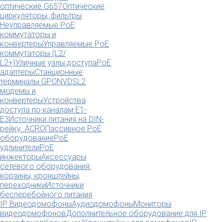
оптические G657
Оптические
циркуляторы, фильтры
Неуправляемые PoE
коммутаторы и
конвертеры
Управляемые PoE
коммутаторы (L2/
L2+)
Уличные узлы доступа
PoE
адаптеры
Станционные
терминалы GPON
VDSL2
модемы и
конвертеры
Устройства
доступа по каналам E1-
E3
Источники питания на DIN-
рейку. ACRO
Пассивное PoE
оборудование
PoE
удлинители
PoE
инжекторы
Аксессуары
сетевого оборудования:
корзины, кронштейны,
переходники
Источники
бесперебойного питания
IP Видеодомофоны
Аудиодомофоны
Мониторы
видеодомофонов
Дополнительное оборудование для IP