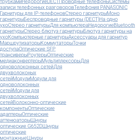
трубками
Недорогие
DECT
Проводные телефоны
Системы
записи телефонных разговоров
Телефония PANASONIC
Гарнитуры для IP-телефонов
Стерео гарнитуры
Моно
гарнитуры
Беспроводные гарнитуры (DECT)
На одно
ухо
Стерео гарнитуры
Для компьютера
Недорогие
Bluetooth
гарнитуры
Стерео блютуз гарнитуры
Блютуз гарнитуры на
ухо
Компьютерные гарнитуры
Аксессуары для гарнитур
Маршрутизаторы
Коммутаторы
Точки
доступа
Оптические SFP
трансиверы
Роутеры
Оптические
медиаконвертеры
Мультиплексоры
Для
одноволоконных сетей
Для
двухволоконых
сетей
Модули
Модули для
одноволоконных
сетей
Модули для
двухволоконных
сетей
Волоконно-оптические
компоненты
Оптические
адаптеры
Оптические
аттенюаторы
Шнуры
оптические G652D
Шнуры
оптические
монтажные
Шнуры