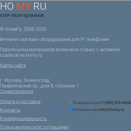
HO
MY
RU
VOIP-ОБОРУДОВАНИЕ
РАБОТАЕМ С 2011 ГОДА
© ХомиРу, 2006-2026
Интернет магазин оборудования для IP телефонии
Перепечатка материалов возможна только с активной
ссылкой на homy.ru
Карта сайта
г. Москва, Зеленоград,
Панфиловский пр., дом 8, строение 1
Схема проезда
Оплата и доставка
+7 (495) 255-44-66
Позвоните нам:
ОБРАТНЫЙ
Контакты
info@homy.ru
Напишите нам:
ЗВОНОК
Конфиденциальность
Пользовательское соглашение