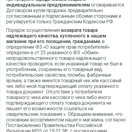
индивидуальным предпринимателям
оговаривается
Договором купли-продажи, предварительно
согласованным и подписанным обоими сторонами и
регулируется только Гражданским Кодексом РФ.
Порядок осуществления
возврата товара
надлежащего качества, купленного в нашем
магазине при его посещении, гражданами
, в
определении ФЗ «О защите прав потребителей»
определен в ст.25 указанного ФЗ: «Обмен
непродовольственного товара надлежащего
качества проводится, если указанный товар не был в
употреблении, сохранены его товарный вид,
потребительские свойства, пломбы, фабричные
ярлыки, а также имеется товарный чек или кассовый
чек либо иной подтверждающий оплату указанного
товара документ. Отсутствие у потребителя
товарного чека или кассового чека либо иного
подтверждающего оплату товара документа не
лишает его возможности ссылаться на
свидетельские показания.» Обращаем внимание, что
основным ассортиментом нашего магазина, согласно
Постановлению Правительства Российской
Федерации №55 от 19.01.98. с последующими