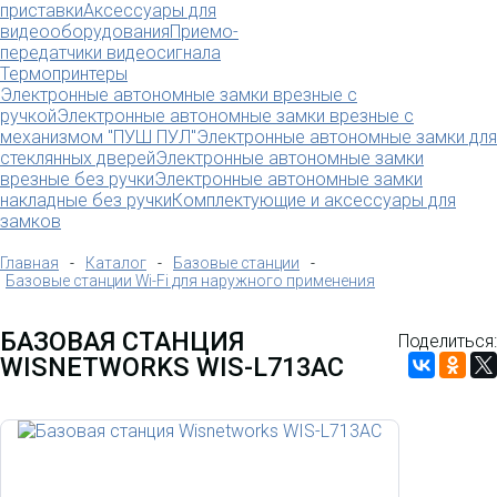
приставки
Аксессуары для
видеооборудования
Приемо-
передатчики видеосигнала
Термопринтеры
Электронные автономные замки врезные с
ручкой
Электронные автономные замки врезные с
механизмом "ПУШ ПУЛ"
Электронные автономные замки для
стеклянных дверей
Электронные автономные замки
врезные без ручки
Электронные автономные замки
накладные без ручки
Комплектующие и аксессуары для
замков
Главная
-
Каталог
-
Базовые станции
-
Базовые станции Wi-Fi для наружного применения
БАЗОВАЯ СТАНЦИЯ
Поделиться:
WISNETWORKS WIS-L713AC