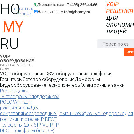
HO
VOIP
+7 (495) 255-44-66
Позвоните нам:
ОБРАТНЫЙ
РЕШЕНИЯ
info@homy.ru
Напишите нам:
ЗВОНОК
ДЛЯ
MY
ЭКОНОМ
ЛЮДЕЙ
RU
иск
VOIP-
ОБОРУДОВАНИЕ
РАБОТАЕМ С 2011
ГОДА
VOIP оборудование
GSM оборудование
Телефония
Гарнитуры
Сетевое оборудование
Домофоны
Видеооборудование
Термопринтеры
Электронные замки
Распродажа
IP телефоны
С поддержкой
POE
C Wi-Fi
Для
руководителя
Для
секретаря
Беспроводные
Домашние
Офисные
Недорогие
Для
гостиниц и отелей
IP DECT
Телефоны (для SIP, VoIP)
IP
DECT Телефоны (для SIP,