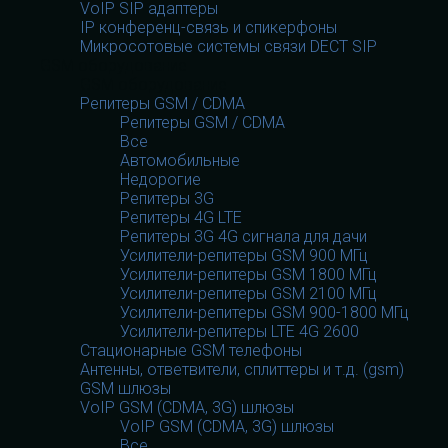
VoIP SIP адаптеры
IP конференц-связь и спикерфоны
Микросотовые системы связи DECT SIP
GSM оборудование
GSM оборудование
Репитеры GSM / CDMA
Репитеры GSM / CDMA
Все
Автомобильные
Недорогие
Репитеры 3G
Репитеры 4G LTE
Репитеры 3G 4G сигнала для дачи
Усилители-репитеры GSM 900 МГц
Усилители-репитеры GSM 1800 МГц
Усилители-репитеры GSM 2100 МГц
Усилители-репитеры GSM 900-1800 МГц
Усилители-репитеры LTE 4G 2600
Стационарные GSM телефоны
Антенны, ответвители, сплиттеры и т.д. (gsm)
GSM шлюзы
VoIP GSM (CDMA, 3G) шлюзы
VoIP GSM (CDMA, 3G) шлюзы
Все