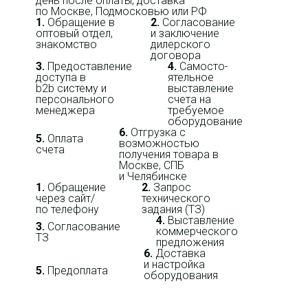
день после оплаты, доставка
по Москве, Подмосковью или РФ
1.
Обращение в
2.
Согласование
оптовый отдел,
и заключение
знакомство
дилерского
договора
3.
Пре­до­ста­вле­ние
4.
Само­сто­-
доступа в
ятель­ное
b2b систему и
выставление
персо­нального
счета на
мене­джера
требуемое
оборудование
6.
Отгрузка с
5.
Оплата
возможностью
счета
получения товара в
Москве, СПБ
и Челябинске
1.
Обращение
2.
Запрос
через сайт/
технического
по телефону
задания (ТЗ)
4.
Выставление
3.
Согласование
коммерческого
ТЗ
предложения
6.
Доставка
и настройка
5.
Предоплата
оборудования