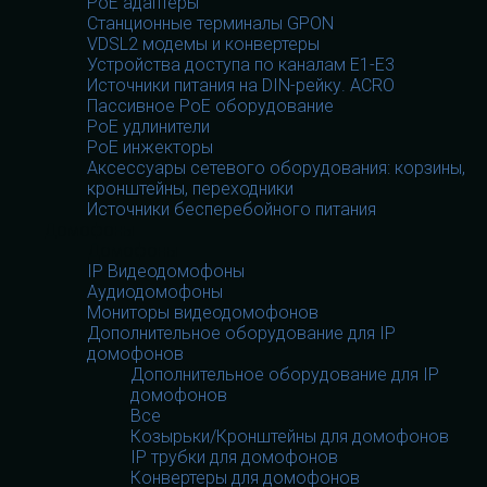
PoE адаптеры
Станционные терминалы GPON
VDSL2 модемы и конвертеры
Устройства доступа по каналам E1-E3
Источники питания на DIN-рейку. ACRO
Пассивное PoE оборудование
PoE удлинители
PoE инжекторы
Аксессуары сетевого оборудования: корзины,
кронштейны, переходники
Источники бесперебойного питания
Домофоны
Домофоны
IP Видеодомофоны
Аудиодомофоны
Мониторы видеодомофонов
Дополнительное оборудование для IP
домофонов
Дополнительное оборудование для IP
домофонов
Все
Козырьки/Кронштейны для домофонов
IP трубки для домофонов
Конвертеры для домофонов