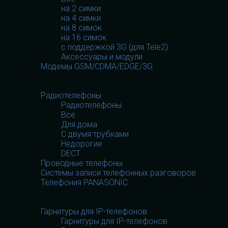
на 2 симки
на 4 симки
на 8 симок
на 16 симок
с поддержкой 3G (для Tele2)
Аксессуары и модули
Модемы GSM/CDMA/EDGE/3G
Телефония
Телефония
Радиотелефоны
Радиотелефоны
Все
Для дома
С двумя трубками
Недорогие
DECT
Проводные телефоны
Системы записи телефонных разговоров
Телефония PANASONIC
Гарнитуры
Гарнитуры
Гарнитуры для IP-телефонов
Гарнитуры для IP-телефонов