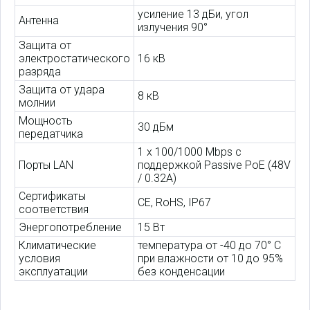
усиление 13 дБи, угол
Антенна
излучения 90°
Защита от
электростатического
16 кВ
разряда
Защита от удара
8 кВ
молнии
Мощность
30 дБм
передатчика
1 x 100/1000 Mbps с
Порты LAN
поддержкой Passive PoE (48V
/ 0.32A)
Сертификаты
CE, RoHS, IP67
соответствия
Энергопотребление
15 Вт
Климатические
температура от -40 до 70° C
условия
при влажности от 10 до 95%
эксплуатации
без конденсации