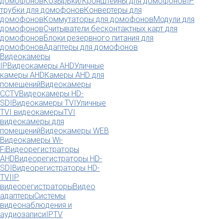
домофонов
Козырьки/Кронштейны для домофонов
IP
трубки для домофонов
Конвертеры для
домофонов
Коммутаторы для домофонов
Модули для
домофонов
Считыватели бесконтактных карт для
домофонов
Блоки резервного питания для
домофонов
Адаптеры для домофонов
Видеокамеры
IP
Видеокамеры AHD
Уличные
камеры AHD
Камеры AHD для
помещений
Видеокамеры
CCTV
Видеокамеры HD-
SDI
Видеокамеры TVI
Уличные
TVI видеокамеры
TVI
видеокамеры для
помещений
Видеокамеры WEB
Видеокамеры Wi-
Fi
Видеорегистраторы
AHD
Видеорегистраторы HD-
SDI
Видеорегистраторы HD-
TVI
IP
видеорегистраторы
Видео
адаптеры
Системы
видеонаблюдения и
аудиозаписи
IPTV