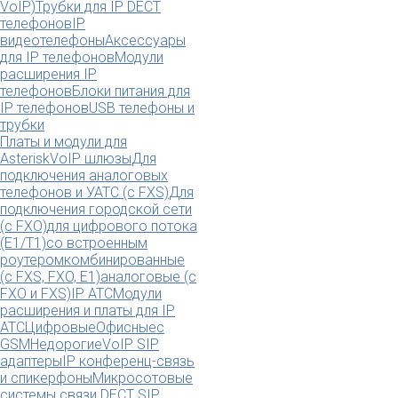
VoIP)
Трубки для IP DECT
телефонов
IP
видеотелефоны
Аксессуары
для IP телефонов
Модули
расширения IP
телефонов
Блоки питания для
IP телефонов
USB телефоны и
трубки
Платы и модули для
Asterisk
VoIP шлюзы
Для
подключения аналоговых
телефонов и УАТС (с FXS)
Для
подключения городской сети
(с FXO)
для цифрового потока
(E1/T1)
со встроенным
роутером
комбинированные
(c FXS, FXO, E1)
аналоговые (с
FXO и FXS)
IP АТС
Модули
расширения и платы для IP
АТС
Цифровые
Офисные
с
GSM
Недорогие
VoIP SIP
адаптеры
IP конференц-связь
и спикерфоны
Микросотовые
системы связи DECT SIP