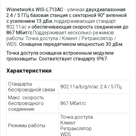
Wisnetworks WIS-L713AC
- уличная
двухдиапазонная
2.4 / 5 ГГц базовая станция с секторной 90° антенной
с усилением 13 дБи
, поддерживающая стандарт
802.11ac и
обеспечивающая скорость соединения до
867 Мбит/с.
Поддерживает несколько режимов
работы: Точка доступа / Клиент / Ретранслятор /
WDS.
Оснащена передатчиком мощностью 30 дБм.
Точка доступа оснащена встроенным модулем
грозозащиты.
Соответствует стандарту IP67.
Характеристики
Стандарты
802.11a/b/g/n/ac 2.4 / 5 ГГц
беспроводной связи
Макс. скорость
беспроводного
867 Мбит/с
соединения
Точка доступа
Клиент
Режимы работы
Ретранслятор
WDS