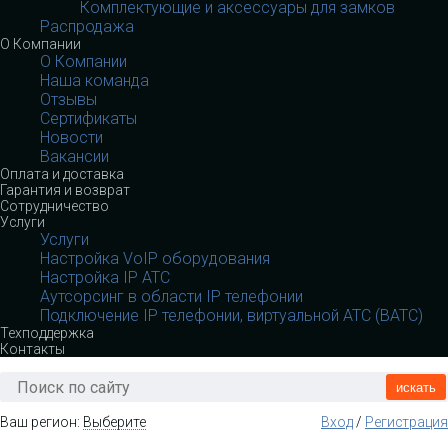
Комплектующие и аксессуары для замков
Распродажа
О Компании
О Компании
Наша команда
Отзывы
Сертификаты
Новости
Вакансии
Оплата и доставка
Гарантия и возврат
Сотрудничество
Услуги
Услуги
Настройка VoIP оборудования
Настройка IP АТС
Аутсорсинг в области IP телефонии
Подключение IP телефонии, виртуальной АТС (ВАТС)
Техподдержка
Контакты
искать
Ваш регион:
Выберите
Вход
/
Регистрация