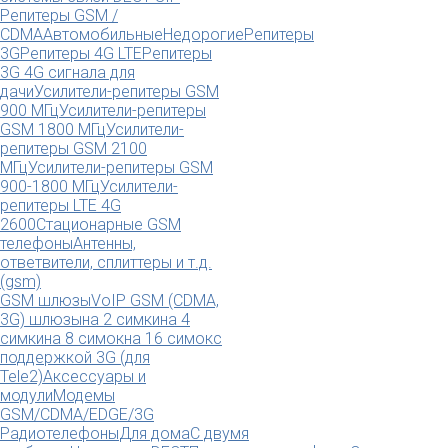
Репитеры GSM /
CDMA
Автомобильные
Недорогие
Репитеры
3G
Репитеры 4G LTE
Репитеры
3G 4G сигнала для
дачи
Усилители-репитеры GSM
900 МГц
Усилители-репитеры
GSM 1800 МГц
Усилители-
репитеры GSM 2100
МГц
Усилители-репитеры GSM
900-1800 МГц
Усилители-
репитеры LTE 4G
2600
Стационарные GSM
телефоны
Антенны,
ответвители, сплиттеры и т.д.
(gsm)
GSM шлюзы
VoIP GSM (CDMA,
3G) шлюзы
на 2 симки
на 4
симки
на 8 симок
на 16 симок
с
поддержкой 3G (для
Tele2)
Аксессуары и
модули
Модемы
GSM/CDMA/EDGE/3G
Радиотелефоны
Для дома
С двумя