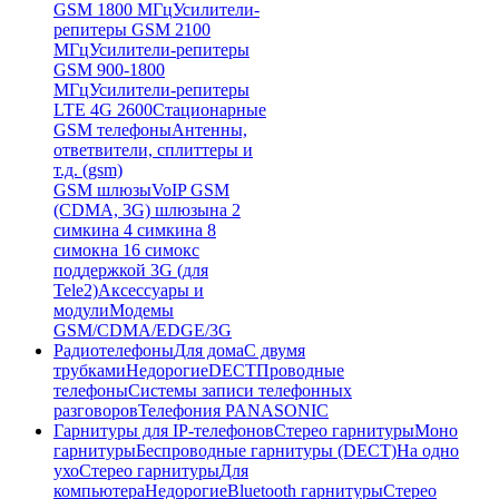
GSM 1800 МГц
Усилители-
репитеры GSM 2100
МГц
Усилители-репитеры
GSM 900-1800
МГц
Усилители-репитеры
LTE 4G 2600
Стационарные
GSM телефоны
Антенны,
ответвители, сплиттеры и
т.д. (gsm)
GSM шлюзы
VoIP GSM
(CDMA, 3G) шлюзы
на 2
симки
на 4 симки
на 8
симок
на 16 симок
с
поддержкой 3G (для
Tele2)
Аксессуары и
модули
Модемы
GSM/CDMA/EDGE/3G
Радиотелефоны
Для дома
С двумя
трубками
Недорогие
DECT
Проводные
телефоны
Системы записи телефонных
разговоров
Телефония PANASONIC
Гарнитуры для IP-телефонов
Стерео гарнитуры
Моно
гарнитуры
Беспроводные гарнитуры (DECT)
На одно
ухо
Стерео гарнитуры
Для
компьютера
Недорогие
Bluetooth гарнитуры
Стерео