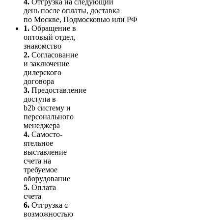
4.
Отгрузка на следующий
день после оплаты, доставка
по Москве, Подмосковью или РФ
1.
Обращение в
оптовый отдел,
знакомство
2.
Согласование
и заключение
дилерского
договора
3.
Пре­до­ста­вле­ние
доступа в
b2b систему и
персо­нального
мене­джера
4.
Само­сто­-
ятель­ное
выставление
счета на
требуемое
оборудование
5.
Оплата
счета
6.
Отгрузка с
возможностью