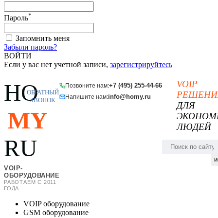
*
Пароль
Запомнить меня
Забыли пароль?
ВОЙТИ
Если у вас нет учетной записи,
зарегистрируйтесь
VOIP
HO
+7 (495) 255-44-66
Позвоните нам:
ОБРАТНЫЙ
РЕШЕНИ
info@homy.ru
Напишите нам:
ЗВОНОК
ДЛЯ
MY
ЭКОНОМ
ЛЮДЕЙ
RU
и
VOIP-
ОБОРУДОВАНИЕ
РАБОТАЕМ С 2011
ГОДА
VOIP оборудование
GSM оборудование