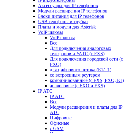
IP видеотелефоны
Аксессуары для IP телефонов
Модули расширения IP телефонов
Блоки питания для IP телефонов
USB телефоны и трубки
Платы и модули для Asterisk
VoIP шлюзы
VoIP шлюзы
Все
Для подключения аналоговых
телефонов и УАТС (с FXS)
Для подключения городской сети (с
FXO)
для цифрового потока (E1/T1)
со встроенным роутером
комбинированные (c FXS, FXO, E1)
аналоговые (с FXO и FXS)
IP АТС
IP АТС
Все
Модули расширения и платы для IP
АТС
Цифровые
Офисные
с GSM