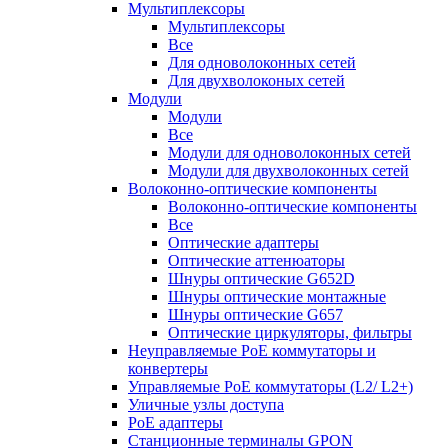
Мультиплексоры
Мультиплексоры
Все
Для одноволоконных сетей
Для двухволоконых сетей
Модули
Модули
Все
Модули для одноволоконных сетей
Модули для двухволоконных сетей
Волоконно-оптические компоненты
Волоконно-оптические компоненты
Все
Оптические адаптеры
Оптические аттенюаторы
Шнуры оптические G652D
Шнуры оптические монтажные
Шнуры оптические G657
Оптические циркуляторы, фильтры
Неуправляемые PoE коммутаторы и
конвертеры
Управляемые PoE коммутаторы (L2/ L2+)
Уличные узлы доступа
PoE адаптеры
Станционные терминалы GPON