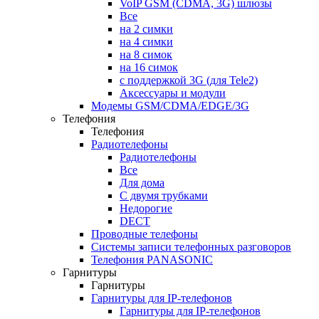
VoIP GSM (CDMA, 3G) шлюзы
Все
на 2 симки
на 4 симки
на 8 симок
на 16 симок
с поддержкой 3G (для Tele2)
Аксессуары и модули
Модемы GSM/CDMA/EDGE/3G
Телефония
Телефония
Радиотелефоны
Радиотелефоны
Все
Для дома
С двумя трубками
Недорогие
DECT
Проводные телефоны
Системы записи телефонных разговоров
Телефония PANASONIC
Гарнитуры
Гарнитуры
Гарнитуры для IP-телефонов
Гарнитуры для IP-телефонов