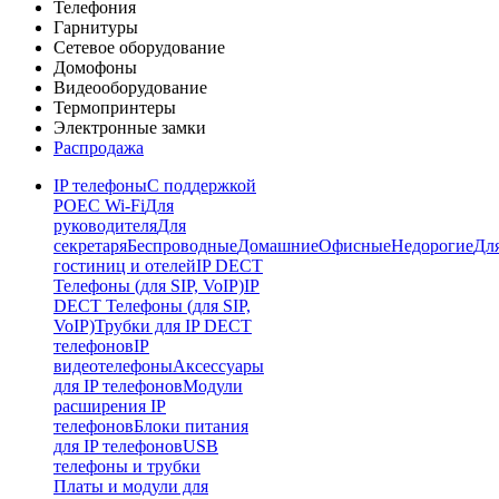
Телефония
Гарнитуры
Сетевое оборудование
Домофоны
Видеооборудование
Термопринтеры
Электронные замки
Распродажа
IP телефоны
С поддержкой
POE
C Wi-Fi
Для
руководителя
Для
секретаря
Беспроводные
Домашние
Офисные
Недорогие
Дл
гостиниц и отелей
IP DECT
Телефоны (для SIP, VoIP)
IP
DECT Телефоны (для SIP,
VoIP)
Трубки для IP DECT
телефонов
IP
видеотелефоны
Аксессуары
для IP телефонов
Модули
расширения IP
телефонов
Блоки питания
для IP телефонов
USB
телефоны и трубки
Платы и модули для