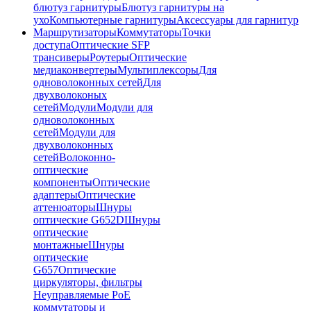
блютуз гарнитуры
Блютуз гарнитуры на
ухо
Компьютерные гарнитуры
Аксессуары для гарнитур
Маршрутизаторы
Коммутаторы
Точки
доступа
Оптические SFP
трансиверы
Роутеры
Оптические
медиаконвертеры
Мультиплексоры
Для
одноволоконных сетей
Для
двухволоконых
сетей
Модули
Модули для
одноволоконных
сетей
Модули для
двухволоконных
сетей
Волоконно-
оптические
компоненты
Оптические
адаптеры
Оптические
аттенюаторы
Шнуры
оптические G652D
Шнуры
оптические
монтажные
Шнуры
оптические
G657
Оптические
циркуляторы, фильтры
Неуправляемые PoE
коммутаторы и