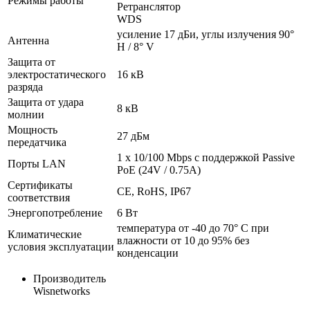
Режимы работы
Ретранслятор
WDS
усиление 17 дБи, углы излучения 90°
Антенна
H / 8° V
Защита от
электростатического
16 кВ
разряда
Защита от удара
8 кВ
молнии
Мощность
27 дБм
передатчика
1 x 10/100 Mbps с поддержкой Passive
Порты LAN
PoE (24V / 0.75A)
Сертификаты
CE, RoHS, IP67
соответствия
Энергопотребление
6 Вт
температура от -40 до 70° C при
Климатические
влажности от 10 до 95% без
условия эксплуатации
конденсации
Производитель
Wisnetworks