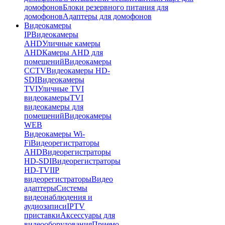
домофонов
Блоки резервного питания для
домофонов
Адаптеры для домофонов
Видеокамеры
IP
Видеокамеры
AHD
Уличные камеры
AHD
Камеры AHD для
помещений
Видеокамеры
CCTV
Видеокамеры HD-
SDI
Видеокамеры
TVI
Уличные TVI
видеокамеры
TVI
видеокамеры для
помещений
Видеокамеры
WEB
Видеокамеры Wi-
Fi
Видеорегистраторы
AHD
Видеорегистраторы
HD-SDI
Видеорегистраторы
HD-TVI
IP
видеорегистраторы
Видео
адаптеры
Системы
видеонаблюдения и
аудиозаписи
IPTV
приставки
Аксессуары для
видеооборудования
Приемо-