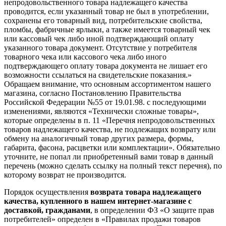
непродовольственного товара надлежащего качества
проводится, если указанный товар не был в употреблении,
сохранены его товарный вид, потребительские свойства,
пломбы, фабричные ярлыки, а также имеется товарный чек
или кассовый чек либо иной подтверждающий оплату
указанного товара документ. Отсутствие у потребителя
товарного чека или кассового чека либо иного
подтверждающего оплату товара документа не лишает его
возможности ссылаться на свидетельские показания.»
Обращаем внимание, что основным ассортиментом нашего
магазина, согласно Постановлению Правительства
Российской Федерации №55 от 19.01.98. с последующими
изменениями, являются «Технически сложные товары»,
которые определены в п. 11 «Перечня непродовольственных
товаров надлежащего качества, не подлежащих возврату или
обмену на аналогичный товар других размера, формы,
габарита, фасона, расцветки или комплектации». Обязательно
уточните, не попал ли приобретенный вами товар в данный
перечень (можно сделать ссылку на полный текст перечня), по
которому возврат не производится.
Порядок осуществления
возврата товара надлежащего
качества, купленного в нашем интернет-магазине с
доставкой, гражданами
, в определении ФЗ «О защите прав
потребителей» определен в «Правилах продажи товаров