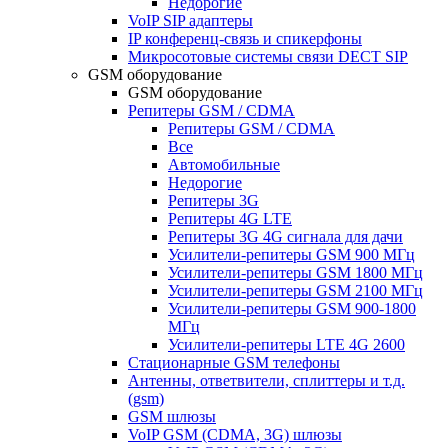
Недорогие
VoIP SIP адаптеры
IP конференц-связь и спикерфоны
Микросотовые системы связи DECT SIP
GSM оборудование
GSM оборудование
Репитеры GSM / CDMA
Репитеры GSM / CDMA
Все
Автомобильные
Недорогие
Репитеры 3G
Репитеры 4G LTE
Репитеры 3G 4G сигнала для дачи
Усилители-репитеры GSM 900 МГц
Усилители-репитеры GSM 1800 МГц
Усилители-репитеры GSM 2100 МГц
Усилители-репитеры GSM 900-1800
МГц
Усилители-репитеры LTE 4G 2600
Стационарные GSM телефоны
Антенны, ответвители, сплиттеры и т.д.
(gsm)
GSM шлюзы
VoIP GSM (CDMA, 3G) шлюзы