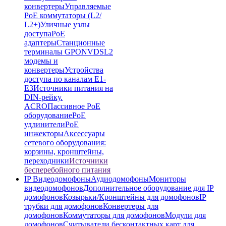
конвертеры
Управляемые
PoE коммутаторы (L2/
L2+)
Уличные узлы
доступа
PoE
адаптеры
Станционные
терминалы GPON
VDSL2
модемы и
конвертеры
Устройства
доступа по каналам E1-
E3
Источники питания на
DIN-рейку.
ACRO
Пассивное PoE
оборудование
PoE
удлинители
PoE
инжекторы
Аксессуары
сетевого оборудования:
корзины, кронштейны,
переходники
Источники
бесперебойного питания
IP Видеодомофоны
Аудиодомофоны
Мониторы
видеодомофонов
Дополнительное оборудование для IP
домофонов
Козырьки/Кронштейны для домофонов
IP
трубки для домофонов
Конвертеры для
домофонов
Коммутаторы для домофонов
Модули для
домофонов
Считыватели бесконтактных карт для