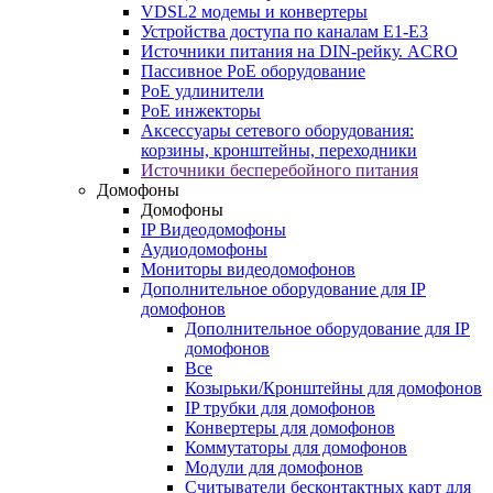
VDSL2 модемы и конвертеры
Устройства доступа по каналам E1-E3
Источники питания на DIN-рейку. ACRO
Пассивное PoE оборудование
PoE удлинители
PoE инжекторы
Аксессуары сетевого оборудования:
корзины, кронштейны, переходники
Источники бесперебойного питания
Домофоны
Домофоны
IP Видеодомофоны
Аудиодомофоны
Мониторы видеодомофонов
Дополнительное оборудование для IP
домофонов
Дополнительное оборудование для IP
домофонов
Все
Козырьки/Кронштейны для домофонов
IP трубки для домофонов
Конвертеры для домофонов
Коммутаторы для домофонов
Модули для домофонов
Считыватели бесконтактных карт для