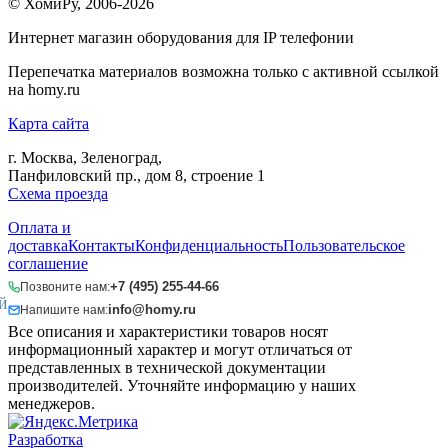
© ХомиРу, 2006-2026
Интернет магазин оборудования для IP телефонии
Перепечатка материалов возможна только с активной ссылкой
на homy.ru
Карта сайта
г. Москва, Зеленоград,
Панфиловский пр., дом 8, строение 1
Схема проезда
Оплата и
доставка
Контакты
Конфиденциальность
Пользовательское
соглашение
+7 (495) 255-44-66
Позвоните нам:
Й
info@homy.ru
Напишите нам:
Все описания и характеристики товаров носят
информационный характер и могут отличаться от
представленных в технической документации
производителей. Уточняйте информацию у наших
менеджеров.
Разработка