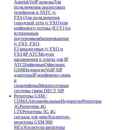
Asterisk
VoIP шлюзы
Для
подключения аналоговых
телефонов и УАТС (с
FXS)
Для подключения
городской сети (с FXO)
для
цифрового потока (E1/T1)
со
встроенным
роутером
комбинированные
(c FXS, FXO,
E1)
аналоговые (с FXO и
FXS)
IP АТС
Модули
расширения и платы для IP
АТС
Цифровые
Офисные
с
GSM
Недорогие
VoIP SIP
адаптеры
IP конференц-связь
и
спикерфоны
Микросотовые
системы связи DECT SIP
Репитеры GSM /
CDMA
Автомобильные
Недорогие
Репитеры
3G
Репитеры 4G
LTE
Репитеры 3G 4G
сигнала для дачи
Усилители-
репитеры GSM 900
МГц
Усилители-репитеры