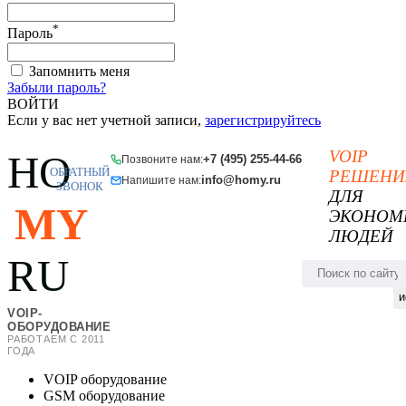
*
Пароль
Запомнить меня
Забыли пароль?
ВОЙТИ
Если у вас нет учетной записи,
зарегистрируйтесь
VOIP
HO
+7 (495) 255-44-66
Позвоните нам:
ОБРАТНЫЙ
РЕШЕНИ
info@homy.ru
Напишите нам:
ЗВОНОК
ДЛЯ
MY
ЭКОНОМ
ЛЮДЕЙ
RU
и
VOIP-
ОБОРУДОВАНИЕ
РАБОТАЕМ С 2011
ГОДА
VOIP оборудование
GSM оборудование