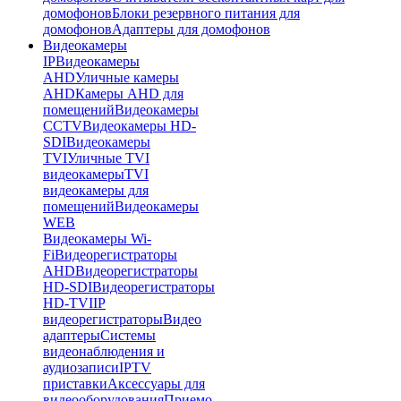
домофонов
Блоки резервного питания для
домофонов
Адаптеры для домофонов
Видеокамеры
IP
Видеокамеры
AHD
Уличные камеры
AHD
Камеры AHD для
помещений
Видеокамеры
CCTV
Видеокамеры HD-
SDI
Видеокамеры
TVI
Уличные TVI
видеокамеры
TVI
видеокамеры для
помещений
Видеокамеры
WEB
Видеокамеры Wi-
Fi
Видеорегистраторы
AHD
Видеорегистраторы
HD-SDI
Видеорегистраторы
HD-TVI
IP
видеорегистраторы
Видео
адаптеры
Системы
видеонаблюдения и
аудиозаписи
IPTV
приставки
Аксессуары для
видеооборудования
Приемо-