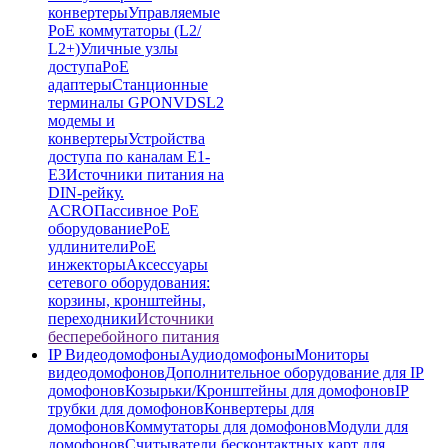
конвертеры
Управляемые
PoE коммутаторы (L2/
L2+)
Уличные узлы
доступа
PoE
адаптеры
Станционные
терминалы GPON
VDSL2
модемы и
конвертеры
Устройства
доступа по каналам E1-
E3
Источники питания на
DIN-рейку.
ACRO
Пассивное PoE
оборудование
PoE
удлинители
PoE
инжекторы
Аксессуары
сетевого оборудования:
корзины, кронштейны,
переходники
Источники
бесперебойного питания
IP Видеодомофоны
Аудиодомофоны
Мониторы
видеодомофонов
Дополнительное оборудование для IP
домофонов
Козырьки/Кронштейны для домофонов
IP
трубки для домофонов
Конвертеры для
домофонов
Коммутаторы для домофонов
Модули для
домофонов
Считыватели бесконтактных карт для