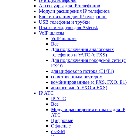
IP видеотелефоны
Аксессуары для IP телефонов
Модули расширения IP телефонов
Блоки питания для IP телефонов
USB телефоны и трубки
Платы и модули для Asterisk
VoIP шлюзы
VoIP шлюзы
Все
Для подключения аналоговых
телефонов и УАТС (с FXS)
Для подключения городской сети (с
FXO)
для цифрового потока (E1/T1)
со встроенным роутером
комбинированные (c FXS, FXO, E1)
аналоговые (с FXO и FXS)
IP АТС
IP АТС
Все
Модули расширения и платы для IP
АТС
Цифровые
Офисные
с GSM