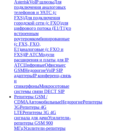
Asterisk
VoIP шлюзы
Для
подключения аналоговых
телефонов и УАТС (с
FXS)
Для подключения
городской сети (с FXO)
для
цифрового потока (E1/T1)
со
встроенным
роутером
комбинированные
(c FXS, FXO,
E1)
аналоговые (с FXO и
FXS)
IP АТС
Модули
расширения и платы для IP
АТС
Цифровые
Офисные
с
GSM
Недорогие
VoIP SIP
адаптеры
IP конференц-связь
и
спикерфоны
Микросотовые
системы связи DECT SIP
Репитеры GSM /
CDMA
Автомобильные
Недорогие
Репитеры
3G
Репитеры 4G
LTE
Репитеры 3G 4G
сигнала для дачи
Усилители-
репитеры GSM 900
МГц
Усилители-репитеры