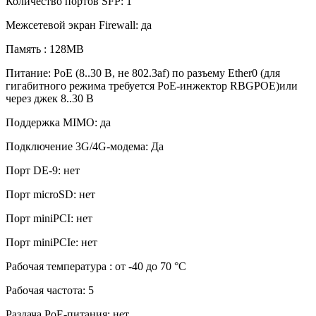
Количество портов SFP: 1
Межсетевой экран Firewall: да
Память : 128МВ
Питание: PoE (8..30 В, не 802.3af) по разъему Ether0 (для
гигабитного режима требуется PoE-инжектор RBGPOE)или
через джек 8..30 В
Поддержка MIMO: да
Подключение 3G/4G-модема: Да
Порт DE-9: нет
Порт microSD: нет
Порт miniPCI: нет
Порт miniPCIe: нет
Рабочая температура : от -40 до 70 °С
Рабочая частота: 5
Раздача PoE-питания: нет