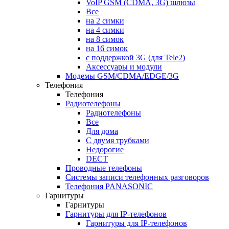
VoIP GSM (CDMA, 3G) шлюзы
Все
на 2 симки
на 4 симки
на 8 симок
на 16 симок
с поддержкой 3G (для Tele2)
Аксессуары и модули
Модемы GSM/CDMA/EDGE/3G
Телефония
Телефония
Радиотелефоны
Радиотелефоны
Все
Для дома
С двумя трубками
Недорогие
DECT
Проводные телефоны
Системы записи телефонных разговоров
Телефония PANASONIC
Гарнитуры
Гарнитуры
Гарнитуры для IP-телефонов
Гарнитуры для IP-телефонов