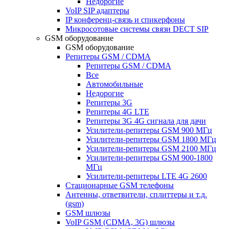
Недорогие
VoIP SIP адаптеры
IP конференц-связь и спикерфоны
Микросотовые системы связи DECT SIP
GSM оборудование
GSM оборудование
Репитеры GSM / CDMA
Репитеры GSM / CDMA
Все
Автомобильные
Недорогие
Репитеры 3G
Репитеры 4G LTE
Репитеры 3G 4G сигнала для дачи
Усилители-репитеры GSM 900 МГц
Усилители-репитеры GSM 1800 МГц
Усилители-репитеры GSM 2100 МГц
Усилители-репитеры GSM 900-1800
МГц
Усилители-репитеры LTE 4G 2600
Стационарные GSM телефоны
Антенны, ответвители, сплиттеры и т.д.
(gsm)
GSM шлюзы
VoIP GSM (CDMA, 3G) шлюзы