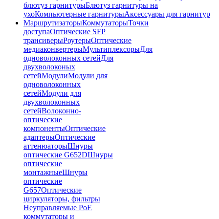
блютуз гарнитуры
Блютуз гарнитуры на
ухо
Компьютерные гарнитуры
Аксессуары для гарнитур
Маршрутизаторы
Коммутаторы
Точки
доступа
Оптические SFP
трансиверы
Роутеры
Оптические
медиаконвертеры
Мультиплексоры
Для
одноволоконных сетей
Для
двухволоконых
сетей
Модули
Модули для
одноволоконных
сетей
Модули для
двухволоконных
сетей
Волоконно-
оптические
компоненты
Оптические
адаптеры
Оптические
аттенюаторы
Шнуры
оптические G652D
Шнуры
оптические
монтажные
Шнуры
оптические
G657
Оптические
циркуляторы, фильтры
Неуправляемые PoE
коммутаторы и