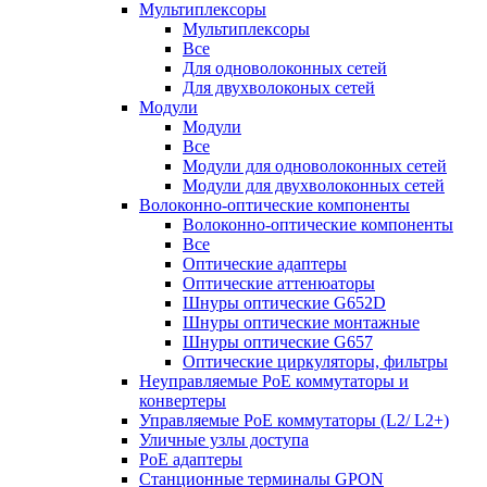
Мультиплексоры
Мультиплексоры
Все
Для одноволоконных сетей
Для двухволоконых сетей
Модули
Модули
Все
Модули для одноволоконных сетей
Модули для двухволоконных сетей
Волоконно-оптические компоненты
Волоконно-оптические компоненты
Все
Оптические адаптеры
Оптические аттенюаторы
Шнуры оптические G652D
Шнуры оптические монтажные
Шнуры оптические G657
Оптические циркуляторы, фильтры
Неуправляемые PoE коммутаторы и
конвертеры
Управляемые PoE коммутаторы (L2/ L2+)
Уличные узлы доступа
PoE адаптеры
Станционные терминалы GPON