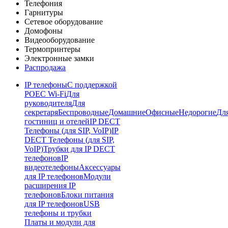
Телефония
Гарнитуры
Сетевое оборудование
Домофоны
Видеооборудование
Термопринтеры
Электронные замки
Распродажа
IP телефоны
С поддержкой
POE
C Wi-Fi
Для
руководителя
Для
секретаря
Беспроводные
Домашние
Офисные
Недорогие
Дл
гостиниц и отелей
IP DECT
Телефоны (для SIP, VoIP)
IP
DECT Телефоны (для SIP,
VoIP)
Трубки для IP DECT
телефонов
IP
видеотелефоны
Аксессуары
для IP телефонов
Модули
расширения IP
телефонов
Блоки питания
для IP телефонов
USB
телефоны и трубки
Платы и модули для