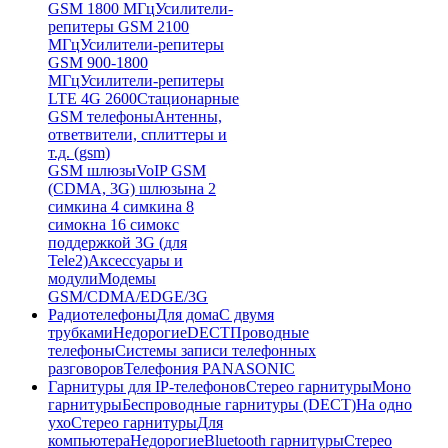
GSM 1800 МГц
Усилители-
репитеры GSM 2100
МГц
Усилители-репитеры
GSM 900-1800
МГц
Усилители-репитеры
LTE 4G 2600
Стационарные
GSM телефоны
Антенны,
ответвители, сплиттеры и
т.д. (gsm)
GSM шлюзы
VoIP GSM
(CDMA, 3G) шлюзы
на 2
симки
на 4 симки
на 8
симок
на 16 симок
с
поддержкой 3G (для
Tele2)
Аксессуары и
модули
Модемы
GSM/CDMA/EDGE/3G
Радиотелефоны
Для дома
С двумя
трубками
Недорогие
DECT
Проводные
телефоны
Системы записи телефонных
разговоров
Телефония PANASONIC
Гарнитуры для IP-телефонов
Стерео гарнитуры
Моно
гарнитуры
Беспроводные гарнитуры (DECT)
На одно
ухо
Стерео гарнитуры
Для
компьютера
Недорогие
Bluetooth гарнитуры
Стерео