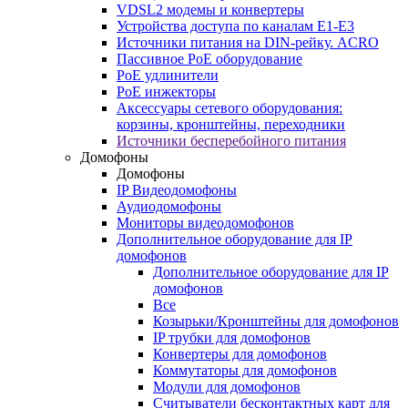
VDSL2 модемы и конвертеры
Устройства доступа по каналам E1-E3
Источники питания на DIN-рейку. ACRO
Пассивное PoE оборудование
PoE удлинители
PoE инжекторы
Аксессуары сетевого оборудования:
корзины, кронштейны, переходники
Источники бесперебойного питания
Домофоны
Домофоны
IP Видеодомофоны
Аудиодомофоны
Мониторы видеодомофонов
Дополнительное оборудование для IP
домофонов
Дополнительное оборудование для IP
домофонов
Все
Козырьки/Кронштейны для домофонов
IP трубки для домофонов
Конвертеры для домофонов
Коммутаторы для домофонов
Модули для домофонов
Считыватели бесконтактных карт для