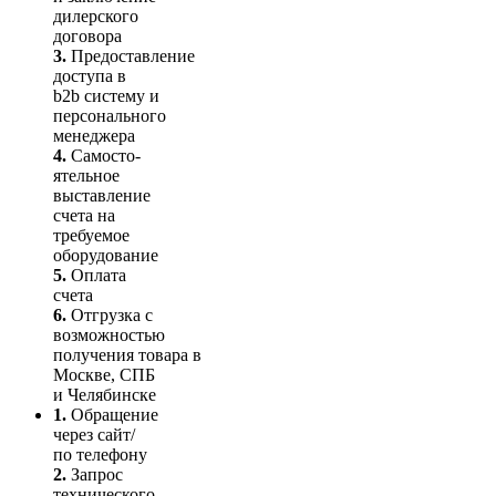
дилерского
договора
3.
Пре­до­ста­вле­ние
доступа в
b2b систему и
персо­нального
мене­джера
4.
Само­сто­-
ятель­ное
выставление
счета на
требуемое
оборудование
5.
Оплата
счета
6.
Отгрузка с
возможностью
получения товара в
Москве, СПБ
и Челябинске
1.
Обращение
через сайт/
по телефону
2.
Запрос
технического