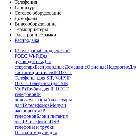
Телефония
Гарнитуры
Сетевое оборудование
Домофоны
Видеооборудование
Термопринтеры
Электронные замки
Распродажа
IP телефоны
С поддержкой
POE
C Wi-Fi
Для
руководителя
Для
секретаря
Беспроводные
Домашние
Офисные
Недорогие
Дл
гостиниц и отелей
IP DECT
Телефоны (для SIP, VoIP)
IP
DECT Телефоны (для SIP,
VoIP)
Трубки для IP DECT
телефонов
IP
видеотелефоны
Аксессуары
для IP телефонов
Модули
расширения IP
телефонов
Блоки питания
для IP телефонов
USB
телефоны и трубки
Платы и модули для