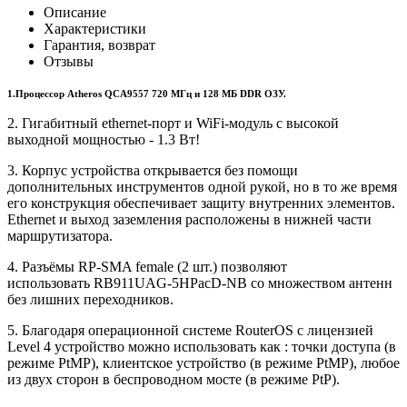
Описание
Характеристики
Гарантия, возврат
Отзывы
1.Процессор Atheros QCA9557 720 МГц и 128 МБ DDR ОЗУ.
2. Гигабитный ethernet-порт и WiFi-модуль с высокой
выходной мощностью - 1.3 Вт!
3. Корпус устройства открывается без помощи
дополнительных инструментов одной рукой, но в то же время
его конструкция обеспечивает защиту внутренних элементов.
Ethernet и выход заземления расположены в нижней части
маршрутизатора.
4. Разъёмы RP-SMA female (2 шт.) позволяют
использовать RB911UAG-5HPacD-NB со множеством антенн
без лишних переходников.
5. Благодаря операционной системе RouterOS с лицензией
Level 4 устройство можно использовать как : точки доступа (в
режиме PtMP), клиентское устройство (в режиме PtMP), любое
из двух сторон в беспроводном мосте (в режиме PtP).