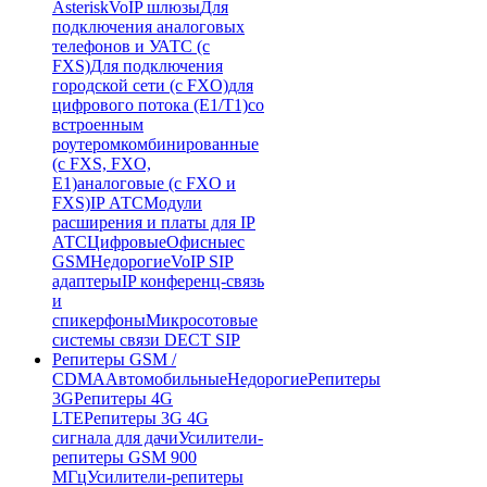
Asterisk
VoIP шлюзы
Для
подключения аналоговых
телефонов и УАТС (с
FXS)
Для подключения
городской сети (с FXO)
для
цифрового потока (E1/T1)
со
встроенным
роутером
комбинированные
(c FXS, FXO,
E1)
аналоговые (с FXO и
FXS)
IP АТС
Модули
расширения и платы для IP
АТС
Цифровые
Офисные
с
GSM
Недорогие
VoIP SIP
адаптеры
IP конференц-связь
и
спикерфоны
Микросотовые
системы связи DECT SIP
Репитеры GSM /
CDMA
Автомобильные
Недорогие
Репитеры
3G
Репитеры 4G
LTE
Репитеры 3G 4G
сигнала для дачи
Усилители-
репитеры GSM 900
МГц
Усилители-репитеры