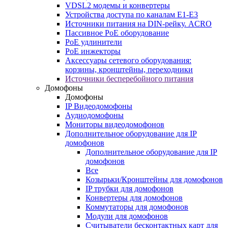
VDSL2 модемы и конвертеры
Устройства доступа по каналам E1-E3
Источники питания на DIN-рейку. ACRO
Пассивное PoE оборудование
PoE удлинители
PoE инжекторы
Аксессуары сетевого оборудования:
корзины, кронштейны, переходники
Источники бесперебойного питания
Домофоны
Домофоны
IP Видеодомофоны
Аудиодомофоны
Мониторы видеодомофонов
Дополнительное оборудование для IP
домофонов
Дополнительное оборудование для IP
домофонов
Все
Козырьки/Кронштейны для домофонов
IP трубки для домофонов
Конвертеры для домофонов
Коммутаторы для домофонов
Модули для домофонов
Считыватели бесконтактных карт для