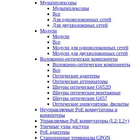
Мультиплексоры
Мультиплексоры
Все
Для одноволоконных сетей
Для двухволоконых сетей
Модули
Модули
Все
Модули для одноволоконных сетей
Модули для двухволоконных сетей
Волоконно-оптические компоненты
Волоконно-оптические компоненты
Все
Оптические адаптеры
Оптические аттенюаторы
Шнуры оптические G652D
Шнуры оптические монтажные
Шнуры оптические G657
Оптические циркуляторы, фильтры
Неуправляемые PoE коммутаторы и
конвертеры
Управляемые PoE коммутаторы (L2/ L2+)
Уличные узлы доступа
PoE адаптеры
Станционные терминалы GPON