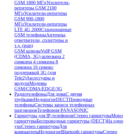
GSM 1800 МГц
Усилители-
репитеры GSM 2100
МГц
Усилители-репитеры
GSM 900-1800
МГц
Усилители-репитеры
LTE 4G 2600
Стационарные
GSM телефоны
Антенны,
ответвители, сплиттеры и
т.д. (gsm)
GSM шлюзы
VoIP GSM
(CDMA, 3G) шлюзы
на 2
симки
на 4 симки
на 8
симок
на 16 симок
с
поддержкой 3G (для
Tele2)
Аксессуары и
модули
Модемы
GSM/CDMA/EDGE/3G
Радиотелефоны
Для дома
С двумя
трубками
Недорогие
DECT
Проводные
телефоны
Системы записи телефонных
разговоров
Телефония PANASONIC
Гарнитуры для IP-телефонов
Стерео гарнитуры
Моно
гарнитуры
Беспроводные гарнитуры (DECT)
На одно
ухо
Стерео гарнитуры
Для
компьютера
Недорогие
Bluetooth гарнитуры
Стерео