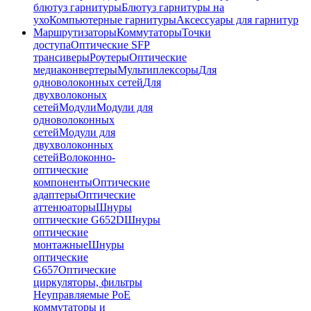
блютуз гарнитуры
Блютуз гарнитуры на
ухо
Компьютерные гарнитуры
Аксессуары для гарнитур
Маршрутизаторы
Коммутаторы
Точки
доступа
Оптические SFP
трансиверы
Роутеры
Оптические
медиаконвертеры
Мультиплексоры
Для
одноволоконных сетей
Для
двухволоконых
сетей
Модули
Модули для
одноволоконных
сетей
Модули для
двухволоконных
сетей
Волоконно-
оптические
компоненты
Оптические
адаптеры
Оптические
аттенюаторы
Шнуры
оптические G652D
Шнуры
оптические
монтажные
Шнуры
оптические
G657
Оптические
циркуляторы, фильтры
Неуправляемые PoE
коммутаторы и