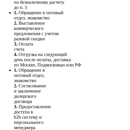
по безналичному расчету
до п. 3
1.
Обращение в оптовый
отдел, знакомство
2.
Выставление
коммерческого
предложения с учетом
разовой скидки
3.
Оплата
счета
4.
Отгрузка на следующий
день после оплаты, доставка
по Москве, Подмосковью или РФ
1.
Обращение в
оптовый отдел,
знакомство
2.
Согласование
и заключение
дилерского
договора
3.
Пре­до­ста­вле­ние
доступа в
b2b систему и
персо­нального
мене­джера