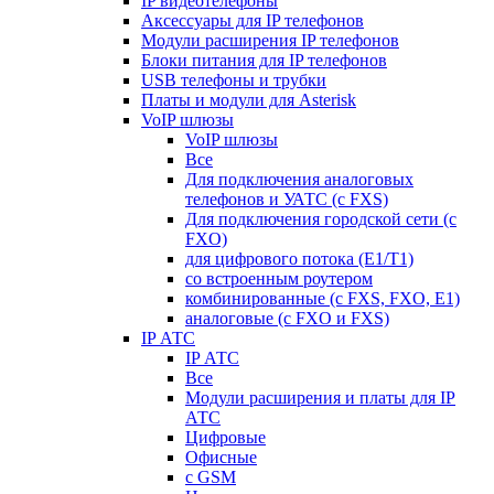
IP видеотелефоны
Аксессуары для IP телефонов
Модули расширения IP телефонов
Блоки питания для IP телефонов
USB телефоны и трубки
Платы и модули для Asterisk
VoIP шлюзы
VoIP шлюзы
Все
Для подключения аналоговых
телефонов и УАТС (с FXS)
Для подключения городской сети (с
FXO)
для цифрового потока (E1/T1)
со встроенным роутером
комбинированные (c FXS, FXO, E1)
аналоговые (с FXO и FXS)
IP АТС
IP АТС
Все
Модули расширения и платы для IP
АТС
Цифровые
Офисные
с GSM