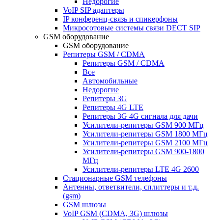
Недорогие
VoIP SIP адаптеры
IP конференц-связь и спикерфоны
Микросотовые системы связи DECT SIP
GSM оборудование
GSM оборудование
Репитеры GSM / CDMA
Репитеры GSM / CDMA
Все
Автомобильные
Недорогие
Репитеры 3G
Репитеры 4G LTE
Репитеры 3G 4G сигнала для дачи
Усилители-репитеры GSM 900 МГц
Усилители-репитеры GSM 1800 МГц
Усилители-репитеры GSM 2100 МГц
Усилители-репитеры GSM 900-1800
МГц
Усилители-репитеры LTE 4G 2600
Стационарные GSM телефоны
Антенны, ответвители, сплиттеры и т.д.
(gsm)
GSM шлюзы
VoIP GSM (CDMA, 3G) шлюзы