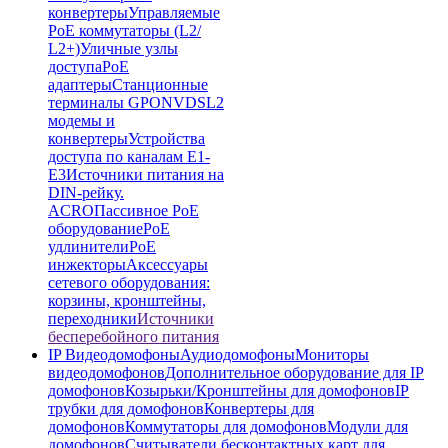
конвертеры
Управляемые
PoE коммутаторы (L2/
L2+)
Уличные узлы
доступа
PoE
адаптеры
Станционные
терминалы GPON
VDSL2
модемы и
конвертеры
Устройства
доступа по каналам E1-
E3
Источники питания на
DIN-рейку.
ACRO
Пассивное PoE
оборудование
PoE
удлинители
PoE
инжекторы
Аксессуары
сетевого оборудования:
корзины, кронштейны,
переходники
Источники
бесперебойного питания
IP Видеодомофоны
Аудиодомофоны
Мониторы
видеодомофонов
Дополнительное оборудование для IP
домофонов
Козырьки/Кронштейны для домофонов
IP
трубки для домофонов
Конвертеры для
домофонов
Коммутаторы для домофонов
Модули для
домофонов
Считыватели бесконтактных карт для