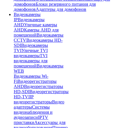
домофонов
Блоки резервного питания для
домофонов
Адаптеры для домофонов
Видеокамеры
IP
Видеокамеры
AHD
Уличные камеры
AHD
Камеры AHD для
помещений
Видеокамеры
CCTV
Видеокамеры HD-
SDI
Видеокамеры
TVI
Уличные TVI
видеокамеры
TVI
видеокамеры для
помещений
Видеокамеры
WEB
Видеокамеры Wi-
Fi
Видеорегистраторы
AHD
Видеорегистраторы
HD-SDI
Видеорегистраторы
HD-TVI
IP
видеорегистраторы
Видео
адаптеры
Системы
видеонаблюдения и
аудиозаписи
IPTV
приставки
Аксессуары для
видеооборудования
Приемо-