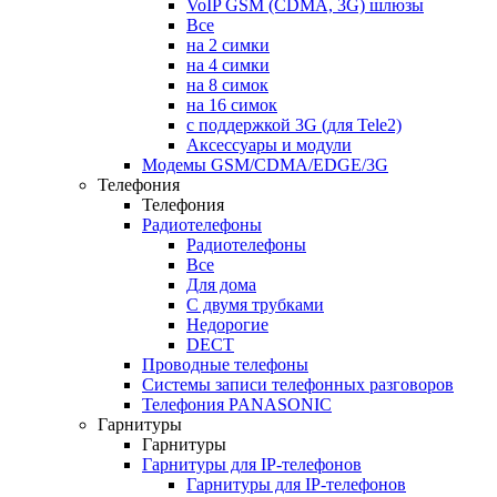
VoIP GSM (CDMA, 3G) шлюзы
Все
на 2 симки
на 4 симки
на 8 симок
на 16 симок
с поддержкой 3G (для Tele2)
Аксессуары и модули
Модемы GSM/CDMA/EDGE/3G
Телефония
Телефония
Радиотелефоны
Радиотелефоны
Все
Для дома
С двумя трубками
Недорогие
DECT
Проводные телефоны
Системы записи телефонных разговоров
Телефония PANASONIC
Гарнитуры
Гарнитуры
Гарнитуры для IP-телефонов
Гарнитуры для IP-телефонов