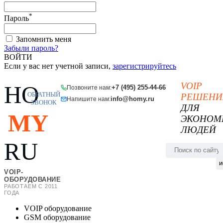
*
Пароль
Запомнить меня
Забыли пароль?
ВОЙТИ
Если у вас нет учетной записи,
зарегистрируйтесь
VOIP
HO
+7 (495) 255-44-66
Позвоните нам:
ОБРАТНЫЙ
РЕШЕНИ
info@homy.ru
Напишите нам:
ЗВОНОК
ДЛЯ
MY
ЭКОНОМ
ЛЮДЕЙ
RU
и
VOIP-
ОБОРУДОВАНИЕ
РАБОТАЕМ С 2011
ГОДА
VOIP оборудование
GSM оборудование