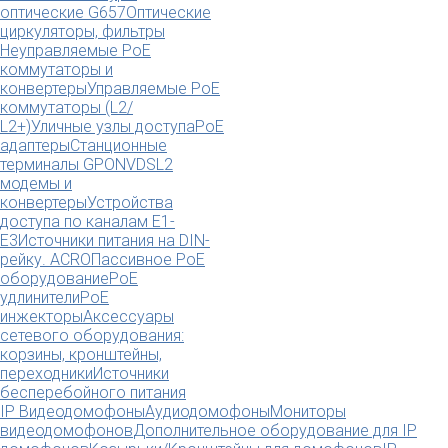
оптические G657
Оптические
циркуляторы, фильтры
Неуправляемые PoE
коммутаторы и
конвертеры
Управляемые PoE
коммутаторы (L2/
L2+)
Уличные узлы доступа
PoE
адаптеры
Станционные
терминалы GPON
VDSL2
модемы и
конвертеры
Устройства
доступа по каналам E1-
E3
Источники питания на DIN-
рейку. ACRO
Пассивное PoE
оборудование
PoE
удлинители
PoE
инжекторы
Аксессуары
сетевого оборудования:
корзины, кронштейны,
переходники
Источники
бесперебойного питания
IP Видеодомофоны
Аудиодомофоны
Мониторы
видеодомофонов
Дополнительное оборудование для IP