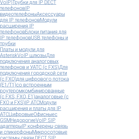
VoIP)
Трубки для IP DECT
телефонов
IP
видеотелефоны
Аксессуары
для IP телефонов
Модули
расширения IP
телефонов
Блоки питания для
IP телефонов
USB телефоны и
трубки
Платы и модули для
Asterisk
VoIP шлюзы
Для
подключения аналоговых
телефонов и УАТС (с FXS)
Для
подключения городской сети
(с FXO)
для цифрового потока
(E1/T1)
со встроенным
роутером
комбинированные
(c FXS, FXO, E1)
аналоговые (с
FXO и FXS)
IP АТС
Модули
расширения и платы для IP
АТС
Цифровые
Офисные
с
GSM
Недорогие
VoIP SIP
адаптеры
IP конференц-связь
и спикерфоны
Микросотовые
системы связи DECT SIP