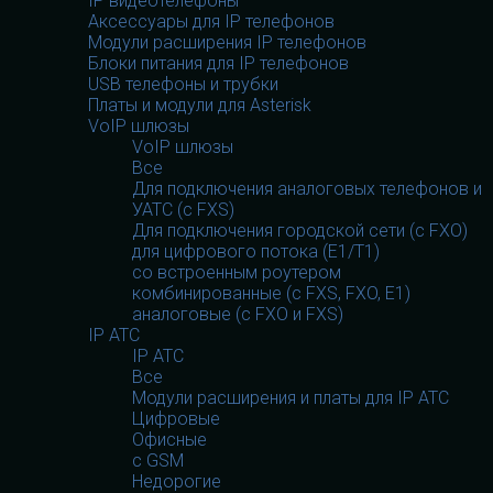
IP видеотелефоны
Аксессуары для IP телефонов
Модули расширения IP телефонов
Блоки питания для IP телефонов
USB телефоны и трубки
Платы и модули для Asterisk
VoIP шлюзы
VoIP шлюзы
Все
Для подключения аналоговых телефонов и
УАТС (с FXS)
Для подключения городской сети (с FXO)
для цифрового потока (E1/T1)
со встроенным роутером
комбинированные (c FXS, FXO, E1)
аналоговые (с FXO и FXS)
IP АТС
IP АТС
Все
Модули расширения и платы для IP АТС
Цифровые
Офисные
с GSM
Недорогие