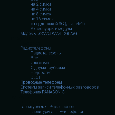
на 2 симки
на 4 симки
на 8 симок
на 16 симок
с поддержкой 3G (для Tele2)
Аксессуары и модули
Модемы GSM/CDMA/EDGE/3G
Телефония
Телефония
Радиотелефоны
Радиотелефоны
Все
Для дома
С двумя трубками
Недорогие
DECT
Проводные телефоны
Системы записи телефонных разговоров
Телефония PANASONIC
Гарнитуры
Гарнитуры
Гарнитуры для IP-телефонов
Гарнитуры для IP-телефонов