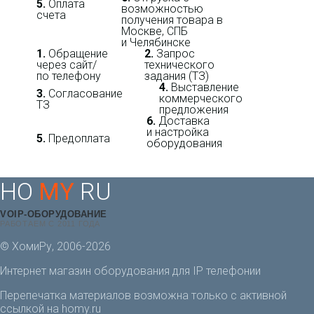
5.
Оплата
возможностью
счета
получения товара в
Москве, СПБ
и Челябинске
1.
Обращение
2.
Запрос
через сайт/
технического
по телефону
задания (ТЗ)
4.
Выставление
3.
Согласование
коммерческого
ТЗ
предложения
6.
Доставка
и настройка
5.
Предоплата
оборудования
HO
MY
RU
VOIP-ОБОРУДОВАНИЕ
РАБОТАЕМ С 2011 ГОДА
© ХомиРу, 2006-2026
Интернет магазин оборудования для IP телефонии
Перепечатка материалов возможна только с активной
ссылкой на homy.ru