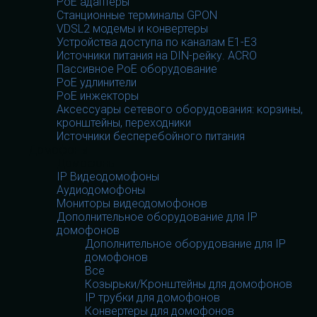
PoE адаптеры
Станционные терминалы GPON
VDSL2 модемы и конвертеры
Устройства доступа по каналам E1-E3
Источники питания на DIN-рейку. ACRO
Пассивное PoE оборудование
PoE удлинители
PoE инжекторы
Аксессуары сетевого оборудования: корзины,
кронштейны, переходники
Источники бесперебойного питания
Домофоны
Домофоны
IP Видеодомофоны
Аудиодомофоны
Мониторы видеодомофонов
Дополнительное оборудование для IP
домофонов
Дополнительное оборудование для IP
домофонов
Все
Козырьки/Кронштейны для домофонов
IP трубки для домофонов
Конвертеры для домофонов