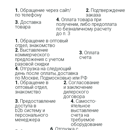
1.
Обращение через сайт/
2.
Подтверждение
по телефону
заказа
4.
Оплата товара при
3.
Доставка
получении, либо предоплата
товара
по безналичному расчету
до п. 3
1.
Обращение в оптовый
отдел, знакомство
2.
Выставление
3.
Оплата
коммерческого
счета
предложения с учетом
разовой скидки
4.
Отгрузка на следующий
день после оплаты, доставка
по Москве, Подмосковью или РФ
1.
Обращение в
2.
Согласование
оптовый отдел,
и заключение
знакомство
дилерского
договора
3.
Пре­до­ста­вле­ние
4.
Само­сто­-
доступа в
ятель­ное
b2b систему и
выставление
персо­нального
счета на
мене­джера
требуемое
оборудование
6.
Отгрузка с