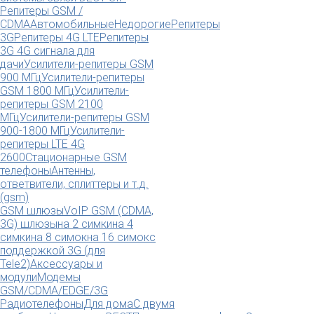
Репитеры GSM /
CDMA
Автомобильные
Недорогие
Репитеры
3G
Репитеры 4G LTE
Репитеры
3G 4G сигнала для
дачи
Усилители-репитеры GSM
900 МГц
Усилители-репитеры
GSM 1800 МГц
Усилители-
репитеры GSM 2100
МГц
Усилители-репитеры GSM
900-1800 МГц
Усилители-
репитеры LTE 4G
2600
Стационарные GSM
телефоны
Антенны,
ответвители, сплиттеры и т.д.
(gsm)
GSM шлюзы
VoIP GSM (CDMA,
3G) шлюзы
на 2 симки
на 4
симки
на 8 симок
на 16 симок
с
поддержкой 3G (для
Tele2)
Аксессуары и
модули
Модемы
GSM/CDMA/EDGE/3G
Радиотелефоны
Для дома
С двумя