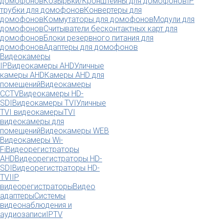
домофонов
Козырьки/Кронштейны для домофонов
IP
трубки для домофонов
Конвертеры для
домофонов
Коммутаторы для домофонов
Модули для
домофонов
Считыватели бесконтактных карт для
домофонов
Блоки резервного питания для
домофонов
Адаптеры для домофонов
Видеокамеры
IP
Видеокамеры AHD
Уличные
камеры AHD
Камеры AHD для
помещений
Видеокамеры
CCTV
Видеокамеры HD-
SDI
Видеокамеры TVI
Уличные
TVI видеокамеры
TVI
видеокамеры для
помещений
Видеокамеры WEB
Видеокамеры Wi-
Fi
Видеорегистраторы
AHD
Видеорегистраторы HD-
SDI
Видеорегистраторы HD-
TVI
IP
видеорегистраторы
Видео
адаптеры
Системы
видеонаблюдения и
аудиозаписи
IPTV