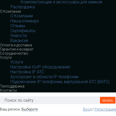
Комплектующие и аксессуары для замков
Распродажа
О Компании
О Компании
Наша команда
Отзывы
Сертификаты
Новости
Вакансии
Оплата и доставка
Гарантия и возврат
Сотрудничество
Услуги
Услуги
Настройка VoIP оборудования
Настройка IP АТС
Аутсорсинг в области IP телефонии
Подключение IP телефонии, виртуальной АТС (ВАТС)
Техподдержка
Контакты
искать
Ваш регион:
Выберите
Вход
/
Регистрация