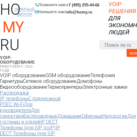
HO
VOIP
+7 (495) 255-44-66
Позвоните нам:
ОБРАТНЫЙ
РЕШЕНИЯ
info@homy.ru
Напишите нам:
ЗВОНОК
ДЛЯ
MY
ЭКОНОМ
ЛЮДЕЙ
RU
иск
VOIP-
ОБОРУДОВАНИЕ
РАБОТАЕМ С 2011
ГОДА
VOIP оборудование
GSM оборудование
Телефония
Гарнитуры
Сетевое оборудование
Домофоны
Видеооборудование
Термопринтеры
Электронные замки
Распродажа
IP телефоны
С поддержкой
POE
C Wi-Fi
Для
руководителя
Для
секретаря
Беспроводные
Домашние
Офисные
Недорогие
Для
гостиниц и отелей
IP DECT
Телефоны (для SIP, VoIP)
IP
DECT Телефоны (для SIP,