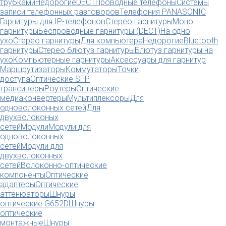
трубками
Недорогие
DECT
Проводные телефоны
Системы
записи телефонных разговоров
Телефония PANASONIC
Гарнитуры для IP-телефонов
Стерео гарнитуры
Моно
гарнитуры
Беспроводные гарнитуры (DECT)
На одно
ухо
Стерео гарнитуры
Для компьютера
Недорогие
Bluetooth
гарнитуры
Стерео блютуз гарнитуры
Блютуз гарнитуры на
ухо
Компьютерные гарнитуры
Аксессуары для гарнитур
Маршрутизаторы
Коммутаторы
Точки
доступа
Оптические SFP
трансиверы
Роутеры
Оптические
медиаконвертеры
Мультиплексоры
Для
одноволоконных сетей
Для
двухволоконых
сетей
Модули
Модули для
одноволоконных
сетей
Модули для
двухволоконных
сетей
Волоконно-оптические
компоненты
Оптические
адаптеры
Оптические
аттенюаторы
Шнуры
оптические G652D
Шнуры
оптические
монтажные
Шнуры