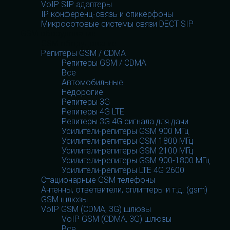
VoIP SIP адаптеры
IP конференц-связь и спикерфоны
Микросотовые системы связи DECT SIP
GSM оборудование
GSM оборудование
Репитеры GSM / CDMA
Репитеры GSM / CDMA
Все
Автомобильные
Недорогие
Репитеры 3G
Репитеры 4G LTE
Репитеры 3G 4G сигнала для дачи
Усилители-репитеры GSM 900 МГц
Усилители-репитеры GSM 1800 МГц
Усилители-репитеры GSM 2100 МГц
Усилители-репитеры GSM 900-1800 МГц
Усилители-репитеры LTE 4G 2600
Стационарные GSM телефоны
Антенны, ответвители, сплиттеры и т.д. (gsm)
GSM шлюзы
VoIP GSM (CDMA, 3G) шлюзы
VoIP GSM (CDMA, 3G) шлюзы
Все