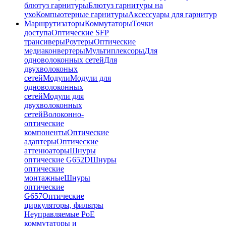
блютуз гарнитуры
Блютуз гарнитуры на
ухо
Компьютерные гарнитуры
Аксессуары для гарнитур
Маршрутизаторы
Коммутаторы
Точки
доступа
Оптические SFP
трансиверы
Роутеры
Оптические
медиаконвертеры
Мультиплексоры
Для
одноволоконных сетей
Для
двухволоконых
сетей
Модули
Модули для
одноволоконных
сетей
Модули для
двухволоконных
сетей
Волоконно-
оптические
компоненты
Оптические
адаптеры
Оптические
аттенюаторы
Шнуры
оптические G652D
Шнуры
оптические
монтажные
Шнуры
оптические
G657
Оптические
циркуляторы, фильтры
Неуправляемые PoE
коммутаторы и