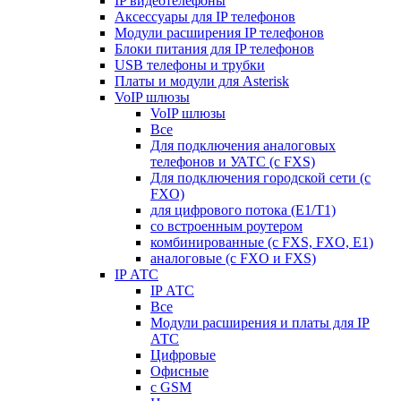
IP видеотелефоны
Аксессуары для IP телефонов
Модули расширения IP телефонов
Блоки питания для IP телефонов
USB телефоны и трубки
Платы и модули для Asterisk
VoIP шлюзы
VoIP шлюзы
Все
Для подключения аналоговых
телефонов и УАТС (с FXS)
Для подключения городской сети (с
FXO)
для цифрового потока (E1/T1)
со встроенным роутером
комбинированные (c FXS, FXO, E1)
аналоговые (с FXO и FXS)
IP АТС
IP АТС
Все
Модули расширения и платы для IP
АТС
Цифровые
Офисные
с GSM