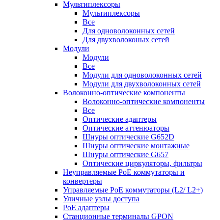
Мультиплексоры
Мультиплексоры
Все
Для одноволоконных сетей
Для двухволоконых сетей
Модули
Модули
Все
Модули для одноволоконных сетей
Модули для двухволоконных сетей
Волоконно-оптические компоненты
Волоконно-оптические компоненты
Все
Оптические адаптеры
Оптические аттенюаторы
Шнуры оптические G652D
Шнуры оптические монтажные
Шнуры оптические G657
Оптические циркуляторы, фильтры
Неуправляемые PoE коммутаторы и
конвертеры
Управляемые PoE коммутаторы (L2/ L2+)
Уличные узлы доступа
PoE адаптеры
Станционные терминалы GPON