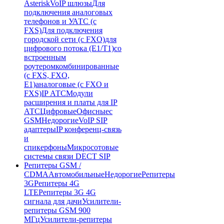
Asterisk
VoIP шлюзы
Для
подключения аналоговых
телефонов и УАТС (с
FXS)
Для подключения
городской сети (с FXO)
для
цифрового потока (E1/T1)
со
встроенным
роутером
комбинированные
(c FXS, FXO,
E1)
аналоговые (с FXO и
FXS)
IP АТС
Модули
расширения и платы для IP
АТС
Цифровые
Офисные
с
GSM
Недорогие
VoIP SIP
адаптеры
IP конференц-связь
и
спикерфоны
Микросотовые
системы связи DECT SIP
Репитеры GSM /
CDMA
Автомобильные
Недорогие
Репитеры
3G
Репитеры 4G
LTE
Репитеры 3G 4G
сигнала для дачи
Усилители-
репитеры GSM 900
МГц
Усилители-репитеры