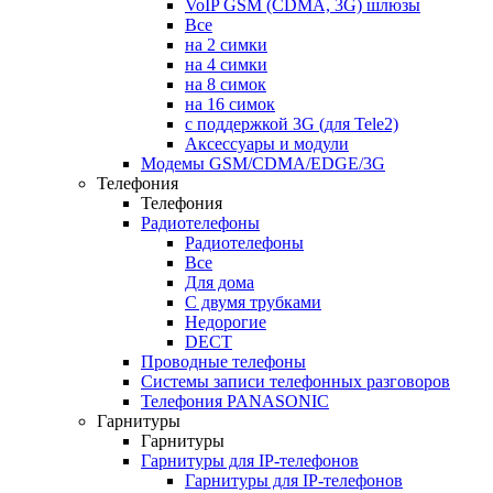
VoIP GSM (CDMA, 3G) шлюзы
Все
на 2 симки
на 4 симки
на 8 симок
на 16 симок
с поддержкой 3G (для Tele2)
Аксессуары и модули
Модемы GSM/CDMA/EDGE/3G
Телефония
Телефония
Радиотелефоны
Радиотелефоны
Все
Для дома
С двумя трубками
Недорогие
DECT
Проводные телефоны
Системы записи телефонных разговоров
Телефония PANASONIC
Гарнитуры
Гарнитуры
Гарнитуры для IP-телефонов
Гарнитуры для IP-телефонов