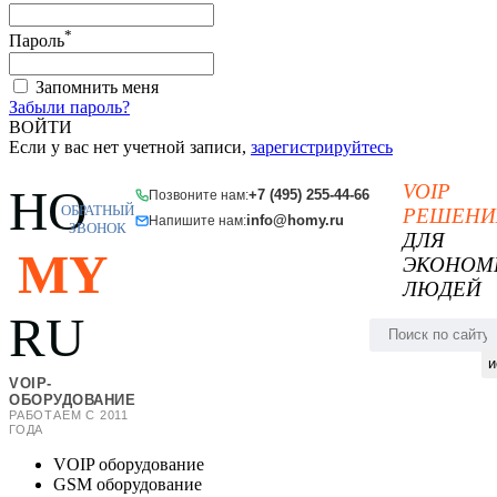
*
Пароль
Запомнить меня
Забыли пароль?
ВОЙТИ
Если у вас нет учетной записи,
зарегистрируйтесь
VOIP
HO
+7 (495) 255-44-66
Позвоните нам:
ОБРАТНЫЙ
РЕШЕНИ
info@homy.ru
Напишите нам:
ЗВОНОК
ДЛЯ
MY
ЭКОНОМ
ЛЮДЕЙ
RU
и
VOIP-
ОБОРУДОВАНИЕ
РАБОТАЕМ С 2011
ГОДА
VOIP оборудование
GSM оборудование