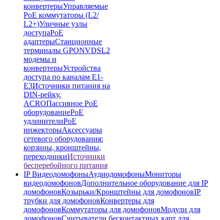
конвертеры
Управляемые
PoE коммутаторы (L2/
L2+)
Уличные узлы
доступа
PoE
адаптеры
Станционные
терминалы GPON
VDSL2
модемы и
конвертеры
Устройства
доступа по каналам E1-
E3
Источники питания на
DIN-рейку.
ACRO
Пассивное PoE
оборудование
PoE
удлинители
PoE
инжекторы
Аксессуары
сетевого оборудования:
корзины, кронштейны,
переходники
Источники
бесперебойного питания
IP Видеодомофоны
Аудиодомофоны
Мониторы
видеодомофонов
Дополнительное оборудование для IP
домофонов
Козырьки/Кронштейны для домофонов
IP
трубки для домофонов
Конвертеры для
домофонов
Коммутаторы для домофонов
Модули для
домофонов
Считыватели бесконтактных карт для