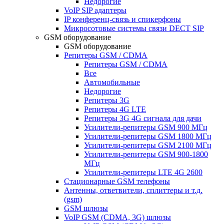
Недорогие
VoIP SIP адаптеры
IP конференц-связь и спикерфоны
Микросотовые системы связи DECT SIP
GSM оборудование
GSM оборудование
Репитеры GSM / CDMA
Репитеры GSM / CDMA
Все
Автомобильные
Недорогие
Репитеры 3G
Репитеры 4G LTE
Репитеры 3G 4G сигнала для дачи
Усилители-репитеры GSM 900 МГц
Усилители-репитеры GSM 1800 МГц
Усилители-репитеры GSM 2100 МГц
Усилители-репитеры GSM 900-1800
МГц
Усилители-репитеры LTE 4G 2600
Стационарные GSM телефоны
Антенны, ответвители, сплиттеры и т.д.
(gsm)
GSM шлюзы
VoIP GSM (CDMA, 3G) шлюзы