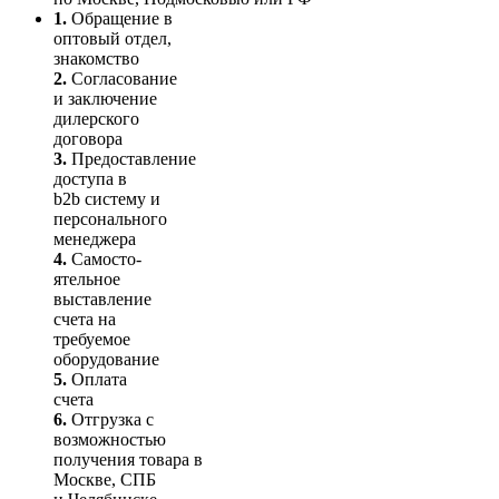
1.
Обращение в
оптовый отдел,
знакомство
2.
Согласование
и заключение
дилерского
договора
3.
Пре­до­ста­вле­ние
доступа в
b2b систему и
персо­нального
мене­джера
4.
Само­сто­-
ятель­ное
выставление
счета на
требуемое
оборудование
5.
Оплата
счета
6.
Отгрузка с
возможностью
получения товара в
Москве, СПБ