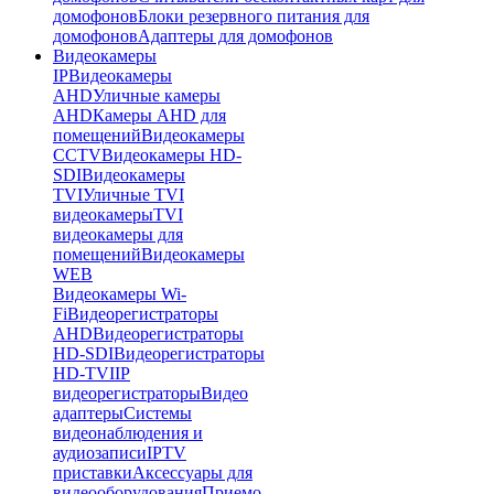
домофонов
Блоки резервного питания для
домофонов
Адаптеры для домофонов
Видеокамеры
IP
Видеокамеры
AHD
Уличные камеры
AHD
Камеры AHD для
помещений
Видеокамеры
CCTV
Видеокамеры HD-
SDI
Видеокамеры
TVI
Уличные TVI
видеокамеры
TVI
видеокамеры для
помещений
Видеокамеры
WEB
Видеокамеры Wi-
Fi
Видеорегистраторы
AHD
Видеорегистраторы
HD-SDI
Видеорегистраторы
HD-TVI
IP
видеорегистраторы
Видео
адаптеры
Системы
видеонаблюдения и
аудиозаписи
IPTV
приставки
Аксессуары для
видеооборудования
Приемо-