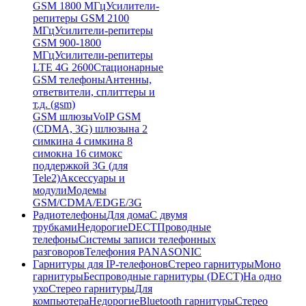
GSM 1800 МГц
Усилители-
репитеры GSM 2100
МГц
Усилители-репитеры
GSM 900-1800
МГц
Усилители-репитеры
LTE 4G 2600
Стационарные
GSM телефоны
Антенны,
ответвители, сплиттеры и
т.д. (gsm)
GSM шлюзы
VoIP GSM
(CDMA, 3G) шлюзы
на 2
симки
на 4 симки
на 8
симок
на 16 симок
с
поддержкой 3G (для
Tele2)
Аксессуары и
модули
Модемы
GSM/CDMA/EDGE/3G
Радиотелефоны
Для дома
С двумя
трубками
Недорогие
DECT
Проводные
телефоны
Системы записи телефонных
разговоров
Телефония PANASONIC
Гарнитуры для IP-телефонов
Стерео гарнитуры
Моно
гарнитуры
Беспроводные гарнитуры (DECT)
На одно
ухо
Стерео гарнитуры
Для
компьютера
Недорогие
Bluetooth гарнитуры
Стерео