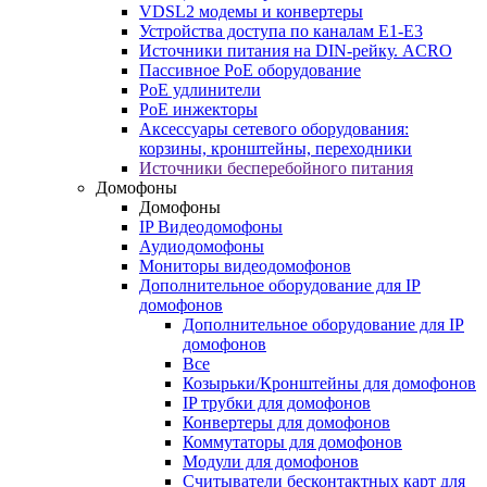
VDSL2 модемы и конвертеры
Устройства доступа по каналам E1-E3
Источники питания на DIN-рейку. ACRO
Пассивное PoE оборудование
PoE удлинители
PoE инжекторы
Аксессуары сетевого оборудования:
корзины, кронштейны, переходники
Источники бесперебойного питания
Домофоны
Домофоны
IP Видеодомофоны
Аудиодомофоны
Мониторы видеодомофонов
Дополнительное оборудование для IP
домофонов
Дополнительное оборудование для IP
домофонов
Все
Козырьки/Кронштейны для домофонов
IP трубки для домофонов
Конвертеры для домофонов
Коммутаторы для домофонов
Модули для домофонов
Считыватели бесконтактных карт для