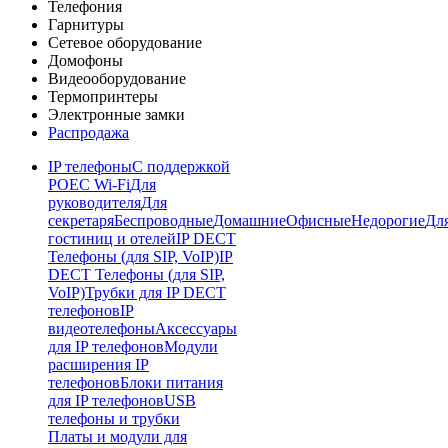
Телефония
Гарнитуры
Сетевое оборудование
Домофоны
Видеооборудование
Термопринтеры
Электронные замки
Распродажа
IP телефоны
С поддержкой
POE
C Wi-Fi
Для
руководителя
Для
секретаря
Беспроводные
Домашние
Офисные
Недорогие
Дл
гостиниц и отелей
IP DECT
Телефоны (для SIP, VoIP)
IP
DECT Телефоны (для SIP,
VoIP)
Трубки для IP DECT
телефонов
IP
видеотелефоны
Аксессуары
для IP телефонов
Модули
расширения IP
телефонов
Блоки питания
для IP телефонов
USB
телефоны и трубки
Платы и модули для