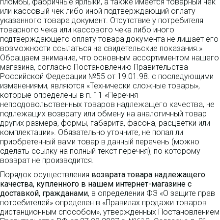
пломбы, фабричные ярлыки, а также имеется товарный чек
или кассовый чек либо иной подтверждающий оплату
указанного товара документ. Отсутствие у потребителя
товарного чека или кассового чека либо иного
подтверждающего оплату товара документа не лишает его
возможности ссылаться на свидетельские показания.»
Обращаем внимание, что основным ассортиментом нашего
магазина, согласно Постановлению Правительства
Российской Федерации №55 от 19.01.98. с последующими
изменениями, являются «Технически сложные товары»,
которые определены в п. 11 «Перечня
непродовольственных товаров надлежащего качества, не
подлежащих возврату или обмену на аналогичный товар
других размера, формы, габарита, фасона, расцветки или
комплектации». Обязательно уточните, не попал ли
приобретенный вами товар в данный перечень (можно
сделать ссылку на полный текст перечня), по которому
возврат не производится.
Порядок осуществления
возврата товара надлежащего
качества, купленного в нашем интернет-магазине с
доставкой, гражданами
, в определении ФЗ «О защите прав
потребителей» определен в «Правилах продажи товаров
дистанционным способом», утвержденных Постановлением