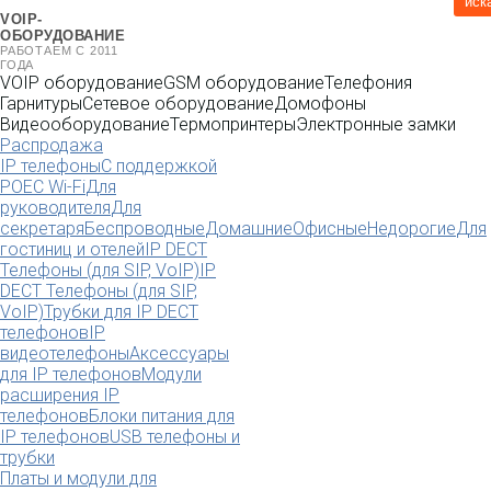
иск
VOIP-
ОБОРУДОВАНИЕ
РАБОТАЕМ С 2011
ГОДА
VOIP оборудование
GSM оборудование
Телефония
Гарнитуры
Сетевое оборудование
Домофоны
Видеооборудование
Термопринтеры
Электронные замки
Распродажа
IP телефоны
С поддержкой
POE
C Wi-Fi
Для
руководителя
Для
секретаря
Беспроводные
Домашние
Офисные
Недорогие
Для
гостиниц и отелей
IP DECT
Телефоны (для SIP, VoIP)
IP
DECT Телефоны (для SIP,
VoIP)
Трубки для IP DECT
телефонов
IP
видеотелефоны
Аксессуары
для IP телефонов
Модули
расширения IP
телефонов
Блоки питания для
IP телефонов
USB телефоны и
трубки
Платы и модули для