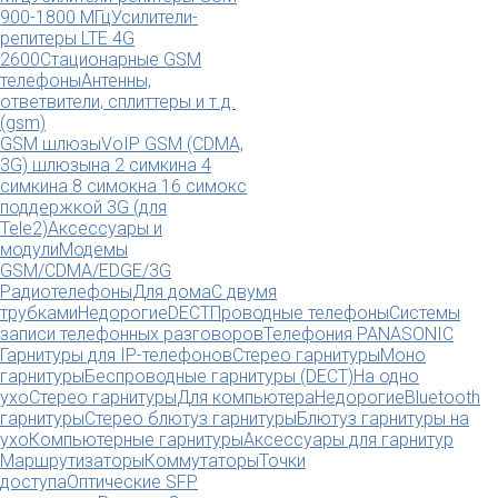
900-1800 МГц
Усилители-
репитеры LTE 4G
2600
Стационарные GSM
телефоны
Антенны,
ответвители, сплиттеры и т.д.
(gsm)
GSM шлюзы
VoIP GSM (CDMA,
3G) шлюзы
на 2 симки
на 4
симки
на 8 симок
на 16 симок
с
поддержкой 3G (для
Tele2)
Аксессуары и
модули
Модемы
GSM/CDMA/EDGE/3G
Радиотелефоны
Для дома
С двумя
трубками
Недорогие
DECT
Проводные телефоны
Системы
записи телефонных разговоров
Телефония PANASONIC
Гарнитуры для IP-телефонов
Стерео гарнитуры
Моно
гарнитуры
Беспроводные гарнитуры (DECT)
На одно
ухо
Стерео гарнитуры
Для компьютера
Недорогие
Bluetooth
гарнитуры
Стерео блютуз гарнитуры
Блютуз гарнитуры на
ухо
Компьютерные гарнитуры
Аксессуары для гарнитур
Маршрутизаторы
Коммутаторы
Точки
доступа
Оптические SFP