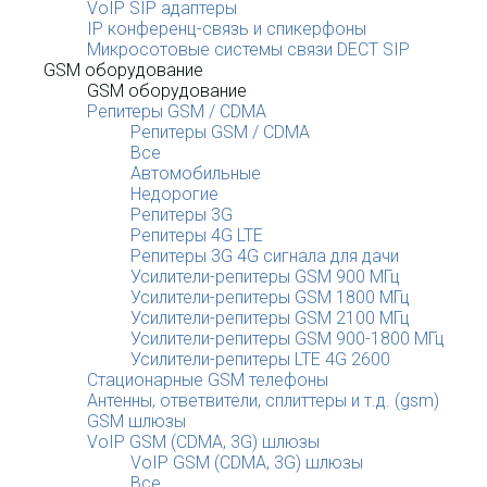
VoIP SIP адаптеры
IP конференц-связь и спикерфоны
Микросотовые системы связи DECT SIP
GSM оборудование
GSM оборудование
Репитеры GSM / CDMA
Репитеры GSM / CDMA
Все
Автомобильные
Недорогие
Репитеры 3G
Репитеры 4G LTE
Репитеры 3G 4G сигнала для дачи
Усилители-репитеры GSM 900 МГц
Усилители-репитеры GSM 1800 МГц
Усилители-репитеры GSM 2100 МГц
Усилители-репитеры GSM 900-1800 МГц
Усилители-репитеры LTE 4G 2600
Стационарные GSM телефоны
Антенны, ответвители, сплиттеры и т.д. (gsm)
GSM шлюзы
VoIP GSM (CDMA, 3G) шлюзы
VoIP GSM (CDMA, 3G) шлюзы
Все