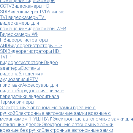
помещений
Видеокамеры
CCTV
Видеокамеры HD-
SDI
Видеокамеры TVI
Уличные
TVI видеокамеры
TVI
видеокамеры для
помещений
Видеокамеры WEB
Видеокамеры Wi-
Fi
Видеорегистраторы
AHD
Видеорегистраторы HD-
SDI
Видеорегистраторы HD-
TVI
IP
видеорегистраторы
Видео
адаптеры
Системы
видеонаблюдения и
аудиозаписи
IPTV
приставки
Аксессуары для
видеооборудования
Приемо-
передатчики видеосигнала
Термопринтеры
Электронные автономные замки врезные с
ручкой
Электронные автономные замки врезные с
механизмом "ПУШ ПУЛ"
Электронные автономные замки для
стеклянных дверей
Электронные автономные замки
врезные без ручки
Электронные автономные замки