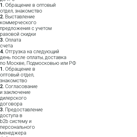
1.
Обращение в оптовый
отдел, знакомство
2.
Выставление
коммерческого
предложения с учетом
разовой скидки
3.
Оплата
счета
4.
Отгрузка на следующий
день после оплаты, доставка
по Москве, Подмосковью или РФ
1.
Обращение в
оптовый отдел,
знакомство
2.
Согласование
и заключение
дилерского
договора
3.
Пре­до­ста­вле­ние
доступа в
b2b систему и
персо­нального
мене­джера