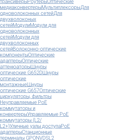
трансиверы
Роутеры
Оптические
медиаконвертеры
Мультиплексоры
Для
одноволоконных сетей
Для
двухволоконых
сетей
Модули
Модули для
одноволоконных
сетей
Модули для
двухволоконных
сетей
Волоконно-оптические
компоненты
Оптические
адаптеры
Оптические
аттенюаторы
Шнуры
оптические G652D
Шнуры
оптические
монтажные
Шнуры
оптические G657
Оптические
циркуляторы, фильтры
Неуправляемые PoE
коммутаторы и
конвертеры
Управляемые PoE
коммутаторы (L2/
L2+)
Уличные узлы доступа
PoE
адаптеры
Станционные
терминалы GPON
VDSL2