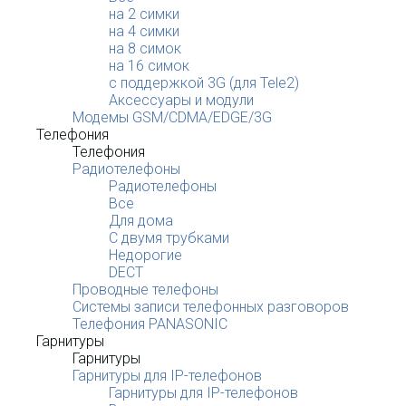
на 2 симки
на 4 симки
на 8 симок
на 16 симок
с поддержкой 3G (для Tele2)
Аксессуары и модули
Модемы GSM/CDMA/EDGE/3G
Телефония
Телефония
Радиотелефоны
Радиотелефоны
Все
Для дома
С двумя трубками
Недорогие
DECT
Проводные телефоны
Системы записи телефонных разговоров
Телефония PANASONIC
Гарнитуры
Гарнитуры
Гарнитуры для IP-телефонов
Гарнитуры для IP-телефонов