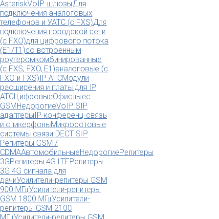
Asterisk
VoIP шлюзы
Для
подключения аналоговых
телефонов и УАТС (с FXS)
Для
подключения городской сети
(с FXO)
для цифрового потока
(E1/T1)
со встроенным
роутером
комбинированные
(c FXS, FXO, E1)
аналоговые (с
FXO и FXS)
IP АТС
Модули
расширения и платы для IP
АТС
Цифровые
Офисные
с
GSM
Недорогие
VoIP SIP
адаптеры
IP конференц-связь
и спикерфоны
Микросотовые
системы связи DECT SIP
Репитеры GSM /
CDMA
Автомобильные
Недорогие
Репитеры
3G
Репитеры 4G LTE
Репитеры
3G 4G сигнала для
дачи
Усилители-репитеры GSM
900 МГц
Усилители-репитеры
GSM 1800 МГц
Усилители-
репитеры GSM 2100
МГц
Усилители-репитеры GSM