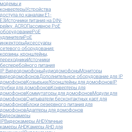
модемы и
конвертеры
Устройства
доступа по каналам E1-
E3
Источники питания на DIN-
рейку. ACRO
Пассивное PoE
оборудование
PoE
удлинители
PoE
инжекторы
Аксессуары
сетевого оборудования:
корзины, кронштейны,
переходники
Источники
бесперебойного питания
IP Видеодомофоны
Аудиодомофоны
Мониторы
видеодомофонов
Дополнительное оборудование для IP
домофонов
Козырьки/Кронштейны для домофонов
IP
трубки для домофонов
Конвертеры для
домофонов
Коммутаторы для домофонов
Модули для
домофонов
Считыватели бесконтактных карт для
домофонов
Блоки резервного питания для
домофонов
Адаптеры для домофонов
Видеокамеры
IP
Видеокамеры AHD
Уличные
камеры AHD
Камеры AHD для