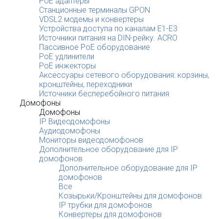
PoE адаптеры
Станционные терминалы GPON
VDSL2 модемы и конвертеры
Устройства доступа по каналам E1-E3
Источники питания на DIN-рейку. ACRO
Пассивное PoE оборудование
PoE удлинители
PoE инжекторы
Аксессуары сетевого оборудования: корзины,
кронштейны, переходники
Источники бесперебойного питания
Домофоны
Домофоны
IP Видеодомофоны
Аудиодомофоны
Мониторы видеодомофонов
Дополнительное оборудование для IP
домофонов
Дополнительное оборудование для IP
домофонов
Все
Козырьки/Кронштейны для домофонов
IP трубки для домофонов
Конвертеры для домофонов