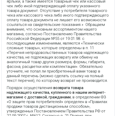
ярлыки, а также имеется товарный чек или кассовый
чек либо иной подтверждающий оплату указанного
товара документ. Отсутствие у потребителя товарного
чека или кассового чека либо иного подтверждающего
оплату товара документа не лишает его возможности
ссылаться на свидетельские показания.» Обращаем
внимание, что основным ассортиментом нашего
магазина, согласно Постановлению Правительства
Российской Федерации №55 от 19.01.98. с
последующими изменениями, являются «Технически
сложные товары», которые определены в п. 11
«Перечня непродовольственных товаров надлежащего
качества, не подлежащих возврату или обмену на
аналогичный товар других размера, формы, габарита,
фасона, расцветки или комплектации». Обязательно
уточните, не попал ли приобретенный вами товар в
данный перечень (можно сделать ссылку на полный
текст перечня), по которому возврат не производится.
Порядок осуществления
возврата товара
надлежащего качества, купленного в нашем интернет-
магазине с доставкой, гражданами
, в определении ФЗ
«О защите прав потребителей» определен в «Правилах
продажи товаров дистанционным способом»,
утвержденных Постановлением Правительства РФ от
27.09.2007 г. №612. Согласно п. 21 Правил, при