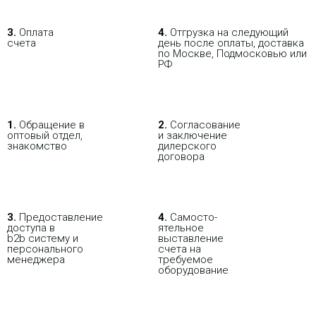
3.
Оплата
4.
Отгрузка на следующий
ПОКУПАЯ С НАСТРОЙКОЙ
счета
день после оплаты, доставка
по Москве, Подмосковью или
РФ
1.
Обращение в
2.
Согласование
оптовый отдел,
и заключение
знакомство
дилерского
договора
3.
Пре­до­ста­вле­ние
4.
Само­сто­-
доступа в
ятель­ное
b2b систему и
выставление
персо­нального
счета на
мене­джера
требуемое
оборудование