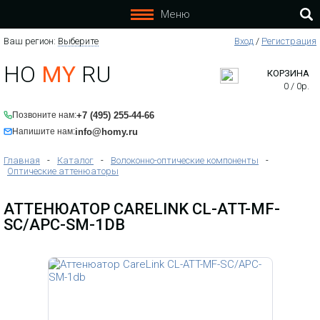
Меню
Ваш регион:
Выберите
Вход
/
Регистрация
HO
MY
RU
КОРЗИНА
0
/
0
р.
+7 (495) 255-44-66
Позвоните нам:
info@homy.ru
Напишите нам:
Главная
-
Каталог
-
Волоконно-оптические компоненты
-
Оптические аттенюаторы
АТТЕНЮАТОР CARELINK CL-ATT-MF-
SC/APC-SM-1DB