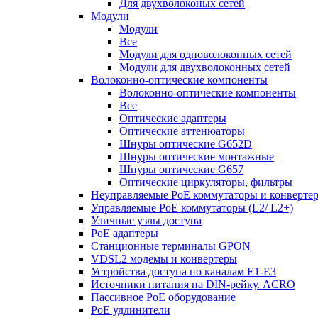
Для двухволоконых сетей
Модули
Модули
Все
Модули для одноволоконных сетей
Модули для двухволоконных сетей
Волоконно-оптические компоненты
Волоконно-оптические компоненты
Все
Оптические адаптеры
Оптические аттенюаторы
Шнуры оптические G652D
Шнуры оптические монтажные
Шнуры оптические G657
Оптические циркуляторы, фильтры
Неуправляемые PoE коммутаторы и конверте
Управляемые PoE коммутаторы (L2/ L2+)
Уличные узлы доступа
PoE адаптеры
Станционные терминалы GPON
VDSL2 модемы и конвертеры
Устройства доступа по каналам E1-E3
Источники питания на DIN-рейку. ACRO
Пассивное PoE оборудование
PoE удлинители