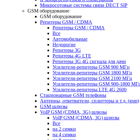
Микросотовые системы связи DECT SIP
GSM оборудование
GSM оборудование
Репитеры GSM / CDMA
Репитеры GSM / CDMA
Все
Автомобильные
Недорогие
Репитеры 3G
Репитеры 4G LTE
Репитеры 3G 4G сигнала для дачи
Усилители-репитеры GSM 900 МГц
Усилители-репитеры GSM 1800 МГц
Усилители-репитеры GSM 2100 МГц
Усилители-репитеры GSM 900-1800 МГ
Усилители-репитеры LTE 4G 2600
Стационарные GSM телефоны
Антенны, ответвители, сплиттеры и т.д. (gsm)
GSM шлюзы
VoIP GSM (CDMA, 3G) шлюзы
VoIP GSM (CDMA, 3G) шлюзы
Все
на 2 симки
на 4 симки