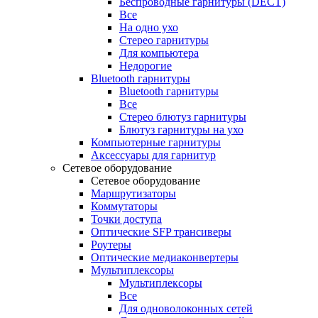
Беспроводные гарнитуры (DECT)
Все
На одно ухо
Стерео гарнитуры
Для компьютера
Недорогие
Bluetooth гарнитуры
Bluetooth гарнитуры
Все
Стерео блютуз гарнитуры
Блютуз гарнитуры на ухо
Компьютерные гарнитуры
Аксессуары для гарнитур
Сетевое оборудование
Сетевое оборудование
Маршрутизаторы
Коммутаторы
Точки доступа
Оптические SFP трансиверы
Роутеры
Оптические медиаконвертеры
Мультиплексоры
Мультиплексоры
Все
Для одноволоконных сетей