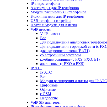
IP видеотелефоны
Аксессуары для IP телефонов
Модули расширения IP телефонов
Блоки питания для IP телефонов
USB телефоны и трубки
Платы и модули для Asterisk
VoIP шлюзы
VoIP шлюзы
Все
Для подключения аналоговых телефонов
Для подключения городской сети (с FX
для цифрового потока (E1/T1)
со встроенным роутером
комбинированные (c FXS, FXO, E1)
аналоговые (с FXO и FXS)
IP АТС
IP АТС
Все
Модули расширения и платы для IP АТС
Цифровые
Офисные
с GSM
Недорогие
VoIP SIP адаптеры
IP конференц-связь и спикерфоны