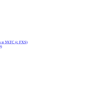
 и УАТС (с FXS)
O)