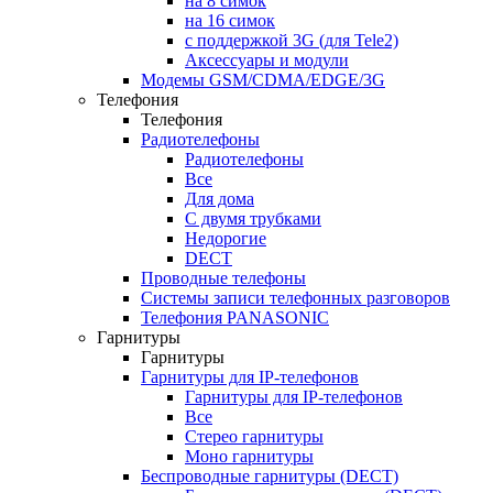
на 8 симок
на 16 симок
с поддержкой 3G (для Tele2)
Аксессуары и модули
Модемы GSM/CDMA/EDGE/3G
Телефония
Телефония
Радиотелефоны
Радиотелефоны
Все
Для дома
С двумя трубками
Недорогие
DECT
Проводные телефоны
Системы записи телефонных разговоров
Телефония PANASONIC
Гарнитуры
Гарнитуры
Гарнитуры для IP-телефонов
Гарнитуры для IP-телефонов
Все
Стерео гарнитуры
Моно гарнитуры
Беспроводные гарнитуры (DECT)