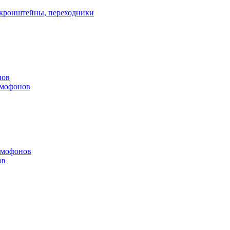
, кронштейны, переходники
нов
омофонов
омофонов
ов