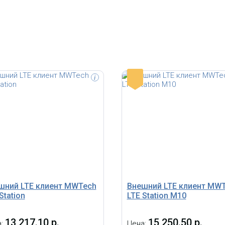
-
i
шний LTE клиент MWTech
Внешний LTE клиент MW
Station
LTE Station M10
13 217.10 р.
15 250.50 р.
а:
Цена: