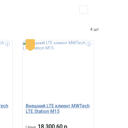
4 шт
-
i
i
Tech
Внешний LTE клиент MWTech
LTE Station M15
18 300.60 р.
Цена: