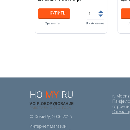
КУПИТЬ
Сравнить
В избранное
С
HO
MY
RU
г. Москв
Панфилов
VOIP-ОБОРУДОВАНИЕ
строени
РАБОТАЕМ С 2011 ГОДА
Схема п
© ХомиРу, 2006-2026
Интернет магазин