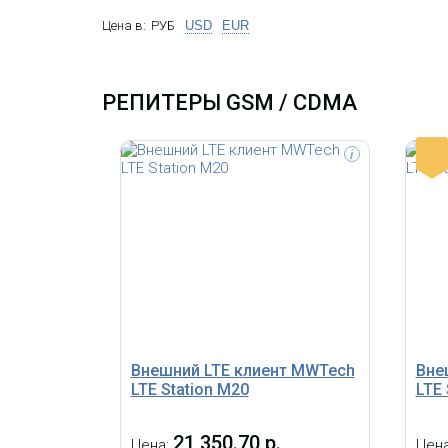
Цена в:
РУБ
USD
EUR
РЕПИТЕРЫ GSM / CDMA
-
i
Внешний LTE клиент MWTech
Вне
LTE Station M20
LTE 
21 350.70 р.
Цена:
Цен