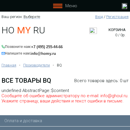
Меню
Ваш регион:
Выберите
Вход
/
Регистрация
HO
MY
RU
КОРЗИНА
0
/
0
р.
+7 (495) 255-44-66
Позвоните нам:
info@homy.ru
Напишите нам:
Главная
-
Производители
-
BQ
ВСЕ ТОВАРЫ BQ
Всего товаров здесь: 0 шт
undefined AbstractPage::$content
Сообщите об ошибке администратору по e-mail: info@ghoul.ru.
Укажите страницу, ваши действия и текст ошибки в письме.
Оплата и доставка