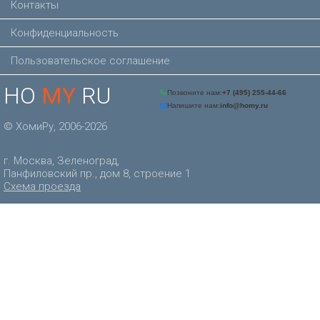
Контакты
Конфиденциальность
Пользовательское соглашение
HO
MY
RU
© ХомиРу, 2006-2026
г. Москва, Зеленоград,
Панфиловский пр., дом 8, строение 1
Схема проезда
Позвоните нам:
+7 (495) 
Напишите нам:
info@homy