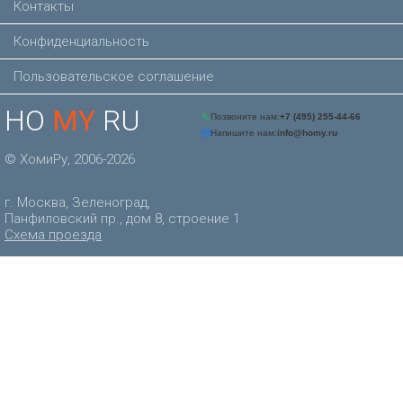
Контакты
Конфиденциальность
Пользовательское соглашение
HO
MY
RU
© ХомиРу, 2006-2026
г. Москва, Зеленоград,
Панфиловский пр., дом 8, строение 1
Схема проезда
Позвоните нам:
+7 (495) 
Напишите нам:
info@homy