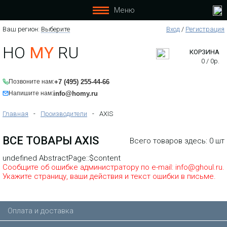
Меню
Ваш регион:
Выберите
Вход
/
Регистрация
HO
MY
RU
КОРЗИНА
0
/
0
р.
+7 (495) 255-44-66
Позвоните нам:
info@homy.ru
Напишите нам:
Главная
-
Производители
-
AXIS
ВСЕ ТОВАРЫ AXIS
Всего товаров здесь: 0 шт
undefined AbstractPage::$content
Сообщите об ошибке администратору по e-mail: info@ghoul.ru.
Укажите страницу, ваши действия и текст ошибки в письме.
Оплата и доставка