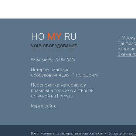
HO
MY
RU
г. Москв
Панфилов
VOIP-ОБОРУДОВАНИЕ
строени
РАБОТАЕМ С 2011 ГОДА
Схема п
© ХомиРу, 2006-2026
Интернет магазин
оборудования для IP телефонии
Перепечатка материалов
возможна только с активной
ссылкой на homy.ru
Карта сайта
Все описания и характеристики товаров носят информационный ха