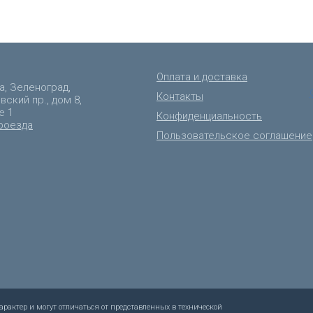
Оплата и доставка
а, Зеленоград,
Контакты
ский пр., дом 8,
е 1
Конфиденциальность
роезда
Пользовательское соглашение
рактер и могут отличаться от представленных в технической