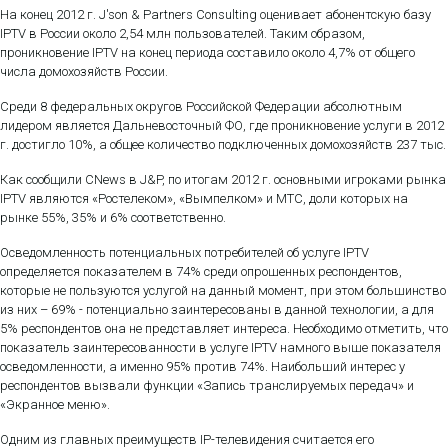
На конец 2012 г. J'son & Partners Consulting оценивает абонентскую базу
IPTV в России около 2,54 млн пользователей. Таким образом,
проникновение IPTV на конец периода составило около 4,7% от общего
числа домохозяйств России.
Среди 8 федеральных округов Российской Федерации абсолютным
лидером является Дальневосточный ФО, где проникновение услуги в 2012
г. достигло 10%, а общее количество подключенных домохозяйств 237 тыс.
Как сообщили CNews в J&P, по итогам 2012 г. основными игроками рынка
IPTV являются «Ростелеком», «Вымпелком» и МТС, доли которых на
рынке 55%, 35% и 6% соответственно.
Осведомленность потенциальных потребителей об услуге IPTV
определяется показателем в 74% среди опрошенных респондентов,
которые не пользуются услугой на данный момент, при этом большинство
из них – 69% - потенциально заинтересованы в данной технологии, а для
5% респондентов она не представляет интереса. Необходимо отметить, что
показатель заинтересованности в услуге IPTV намного выше показателя
осведомленности, а именно 95% против 74%. Наибольший интерес у
респондентов вызвали функции «Запись транслируемых передач» и
«Экранное меню».
Одним из главных преимуществ IP-телевидения считается его