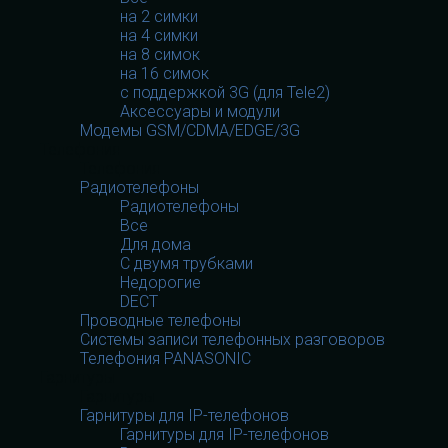
на 2 симки
на 4 симки
на 8 симок
на 16 симок
с поддержкой 3G (для Tele2)
Аксессуары и модули
Модемы GSM/CDMA/EDGE/3G
Телефония
Телефония
Радиотелефоны
Радиотелефоны
Все
Для дома
С двумя трубками
Недорогие
DECT
Проводные телефоны
Системы записи телефонных разговоров
Телефония PANASONIC
Гарнитуры
Гарнитуры
Гарнитуры для IP-телефонов
Гарнитуры для IP-телефонов