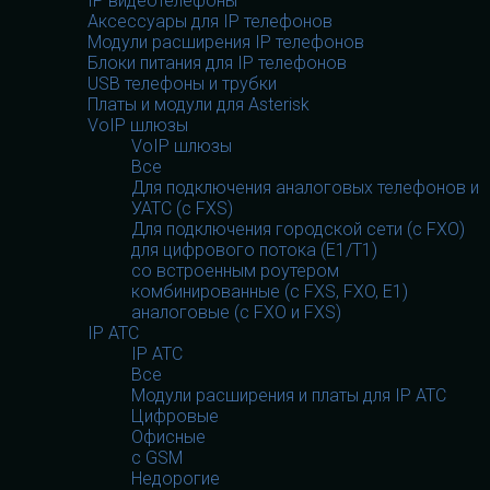
IP видеотелефоны
Аксессуары для IP телефонов
Модули расширения IP телефонов
Блоки питания для IP телефонов
USB телефоны и трубки
Платы и модули для Asterisk
VoIP шлюзы
VoIP шлюзы
Все
Для подключения аналоговых телефонов и
УАТС (с FXS)
Для подключения городской сети (с FXO)
для цифрового потока (E1/T1)
со встроенным роутером
комбинированные (c FXS, FXO, E1)
аналоговые (с FXO и FXS)
IP АТС
IP АТС
Все
Модули расширения и платы для IP АТС
Цифровые
Офисные
с GSM
Недорогие