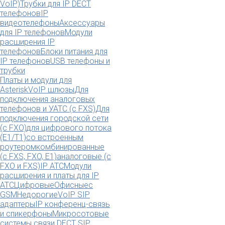
VoIP)
Трубки для IP DECT
телефонов
IP
видеотелефоны
Аксессуары
для IP телефонов
Модули
расширения IP
телефонов
Блоки питания для
IP телефонов
USB телефоны и
трубки
Платы и модули для
Asterisk
VoIP шлюзы
Для
подключения аналоговых
телефонов и УАТС (с FXS)
Для
подключения городской сети
(с FXO)
для цифрового потока
(E1/T1)
со встроенным
роутером
комбинированные
(c FXS, FXO, E1)
аналоговые (с
FXO и FXS)
IP АТС
Модули
расширения и платы для IP
АТС
Цифровые
Офисные
с
GSM
Недорогие
VoIP SIP
адаптеры
IP конференц-связь
и спикерфоны
Микросотовые
системы связи DECT SIP