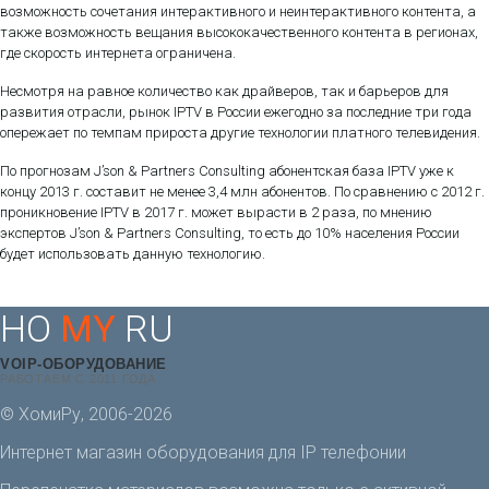
возможность сочетания интерактивного и неинтерактивного контента, а
также возможность вещания высококачественного контента в регионах,
где скорость интернета ограничена.
Несмотря на равное количество как драйверов, так и барьеров для
развития отрасли, рынок IPTV в России ежегодно за последние три года
опережает по темпам прироста другие технологии платного телевидения.
По прогнозам J’son & Partners Consulting абонентская база IPTV уже к
концу 2013 г. составит не менее 3,4 млн абонентов. По сравнению с 2012 г.
проникновение IPTV в 2017 г. может вырасти в 2 раза, по мнению
экспертов J’son & Partners Consulting, то есть до 10% населения России
будет использовать данную технологию.
HO
MY
RU
VOIP-ОБОРУДОВАНИЕ
РАБОТАЕМ С 2011 ГОДА
© ХомиРу, 2006-2026
Интернет магазин оборудования для IP телефонии