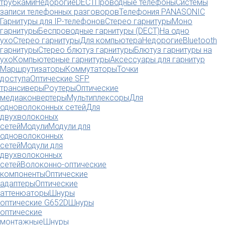
трубками
Недорогие
DECT
Проводные телефоны
Системы
записи телефонных разговоров
Телефония PANASONIC
Гарнитуры для IP-телефонов
Стерео гарнитуры
Моно
гарнитуры
Беспроводные гарнитуры (DECT)
На одно
ухо
Стерео гарнитуры
Для компьютера
Недорогие
Bluetooth
гарнитуры
Стерео блютуз гарнитуры
Блютуз гарнитуры на
ухо
Компьютерные гарнитуры
Аксессуары для гарнитур
Маршрутизаторы
Коммутаторы
Точки
доступа
Оптические SFP
трансиверы
Роутеры
Оптические
медиаконвертеры
Мультиплексоры
Для
одноволоконных сетей
Для
двухволоконых
сетей
Модули
Модули для
одноволоконных
сетей
Модули для
двухволоконных
сетей
Волоконно-оптические
компоненты
Оптические
адаптеры
Оптические
аттенюаторы
Шнуры
оптические G652D
Шнуры
оптические
монтажные
Шнуры