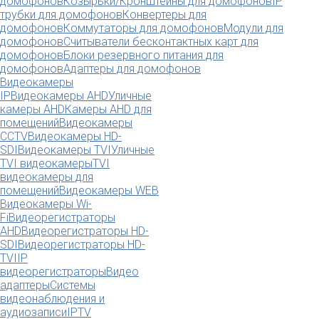
домофонов
Козырьки/Кронштейны для домофонов
IP
трубки для домофонов
Конвертеры для
домофонов
Коммутаторы для домофонов
Модули для
домофонов
Считыватели бесконтактных карт для
домофонов
Блоки резервного питания для
домофонов
Адаптеры для домофонов
Видеокамеры
IP
Видеокамеры AHD
Уличные
камеры AHD
Камеры AHD для
помещений
Видеокамеры
CCTV
Видеокамеры HD-
SDI
Видеокамеры TVI
Уличные
TVI видеокамеры
TVI
видеокамеры для
помещений
Видеокамеры WEB
Видеокамеры Wi-
Fi
Видеорегистраторы
AHD
Видеорегистраторы HD-
SDI
Видеорегистраторы HD-
TVI
IP
видеорегистраторы
Видео
адаптеры
Системы
видеонаблюдения и
аудиозаписи
IPTV