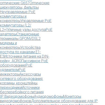
оптические G657
Оптические
циркуляторы, фильтры
Неуправляемые PoE
коммутаторы и
конвертеры
Управляемые PoE
коммутаторы (L2/
L2+)
Уличные узлы доступа
PoE
адаптеры
Станционные
терминалы GPON
VDSL2
модемы и
конвертеры
Устройства
доступа по каналам E1-
E3
Источники питания на DIN-
рейку. ACRO
Пассивное PoE
оборудование
PoE
удлинители
PoE
инжекторы
Аксессуары
сетевого оборудования:
корзины, кронштейны,
переходники
Источники
бесперебойного питания
IP Видеодомофоны
Аудиодомофоны
Мониторы
видеодомофонов
Дополнительное оборудование для IP