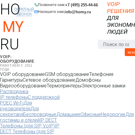
HO
VOIP
+7 (495) 255-44-66
Позвоните нам:
ОБРАТНЫЙ
РЕШЕНИЯ
info@homy.ru
Напишите нам:
ЗВОНОК
ДЛЯ
MY
ЭКОНОМ
ЛЮДЕЙ
RU
иск
VOIP-
ОБОРУДОВАНИЕ
РАБОТАЕМ С 2011
ГОДА
VOIP оборудование
GSM оборудование
Телефония
Гарнитуры
Сетевое оборудование
Домофоны
Видеооборудование
Термопринтеры
Электронные замки
Распродажа
IP телефоны
С поддержкой
POE
C Wi-Fi
Для
руководителя
Для
секретаря
Беспроводные
Домашние
Офисные
Недорогие
Для
гостиниц и отелей
IP DECT
Телефоны (для SIP, VoIP)
IP
DECT Телефоны (для SIP,