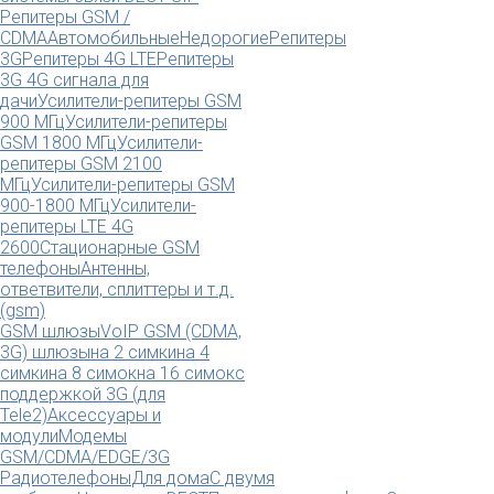
Репитеры GSM /
CDMA
Автомобильные
Недорогие
Репитеры
3G
Репитеры 4G LTE
Репитеры
3G 4G сигнала для
дачи
Усилители-репитеры GSM
900 МГц
Усилители-репитеры
GSM 1800 МГц
Усилители-
репитеры GSM 2100
МГц
Усилители-репитеры GSM
900-1800 МГц
Усилители-
репитеры LTE 4G
2600
Стационарные GSM
телефоны
Антенны,
ответвители, сплиттеры и т.д.
(gsm)
GSM шлюзы
VoIP GSM (CDMA,
3G) шлюзы
на 2 симки
на 4
симки
на 8 симок
на 16 симок
с
поддержкой 3G (для
Tele2)
Аксессуары и
модули
Модемы
GSM/CDMA/EDGE/3G
Радиотелефоны
Для дома
С двумя