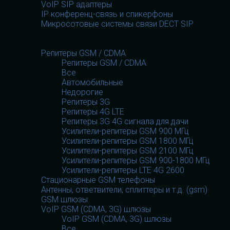
VoIP SIP адаптеры
IP конференц-связь и спикерфоны
Микросотовые системы связи DECT SIP
GSM оборудование
GSM оборудование
Репитеры GSM / CDMA
Репитеры GSM / CDMA
Все
Автомобильные
Недорогие
Репитеры 3G
Репитеры 4G LTE
Репитеры 3G 4G сигнала для дачи
Усилители-репитеры GSM 900 МГц
Усилители-репитеры GSM 1800 МГц
Усилители-репитеры GSM 2100 МГц
Усилители-репитеры GSM 900-1800 МГц
Усилители-репитеры LTE 4G 2600
Стационарные GSM телефоны
Антенны, ответвители, сплиттеры и т.д. (gsm)
GSM шлюзы
VoIP GSM (CDMA, 3G) шлюзы
VoIP GSM (CDMA, 3G) шлюзы
Все