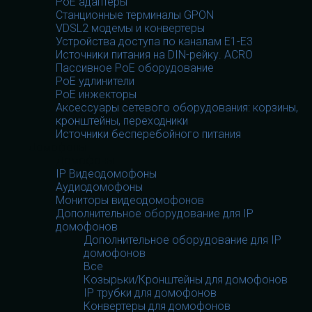
PoE адаптеры
Станционные терминалы GPON
VDSL2 модемы и конвертеры
Устройства доступа по каналам E1-E3
Источники питания на DIN-рейку. ACRO
Пассивное PoE оборудование
PoE удлинители
PoE инжекторы
Аксессуары сетевого оборудования: корзины,
кронштейны, переходники
Источники бесперебойного питания
Домофоны
Домофоны
IP Видеодомофоны
Аудиодомофоны
Мониторы видеодомофонов
Дополнительное оборудование для IP
домофонов
Дополнительное оборудование для IP
домофонов
Все
Козырьки/Кронштейны для домофонов
IP трубки для домофонов
Конвертеры для домофонов