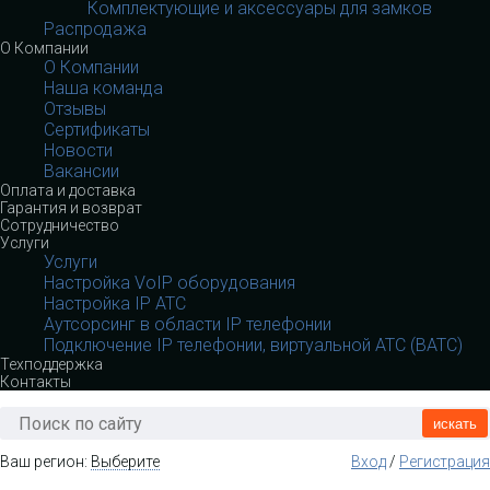
Комплектующие и аксессуары для замков
Распродажа
О Компании
О Компании
Наша команда
Отзывы
Сертификаты
Новости
Вакансии
Оплата и доставка
Гарантия и возврат
Сотрудничество
Услуги
Услуги
Настройка VoIP оборудования
Настройка IP АТС
Аутсорсинг в области IP телефонии
Подключение IP телефонии, виртуальной АТС (ВАТС)
Техподдержка
Контакты
искать
Ваш регион:
Выберите
Вход
/
Регистрация