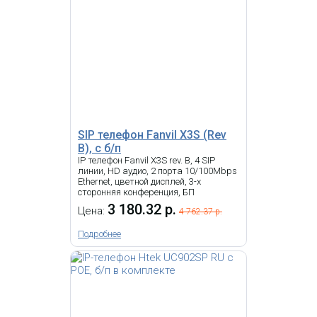
SIP телефон Fanvil V62G с
б/п
6 502.66 р.
Цена:
7 620.12 р.
КУПИТЬ
SIP телефон Fanvil X3S (Rev
B), с б/п
IP телефон Fanvil X3S rev. B, 4 SIP
-
i
линии, HD аудио, 2 порта 10/100Mbps
Ethernet, цветной дисплей, 3-х
сторонняя конференция, БП
Snom D150RU - IP телефон, 2
линии, 2 порта Ethernet,
3 180.32 р.
Цена:
4 762.37 р.
Поддержка PoE, HD звук, RJ9, PoE,
USB
Подробнее