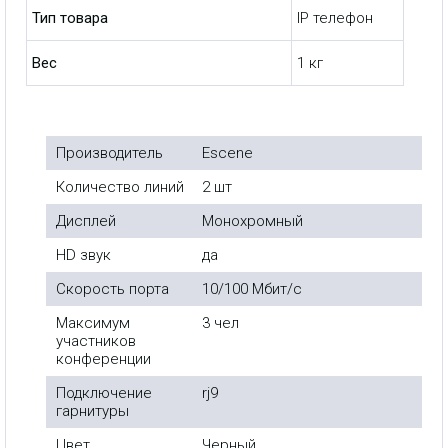
Тип товара
IP телефон
Вес
1 кг
Производитель
Escene
Количество линий
2 шт
Дисплей
Монохромный
HD звук
да
Скорость порта
10/100 Мбит/с
Максимум
3 чел
участников
конференции
Подключение
rj9
гарнитуры
Цвет
Черный