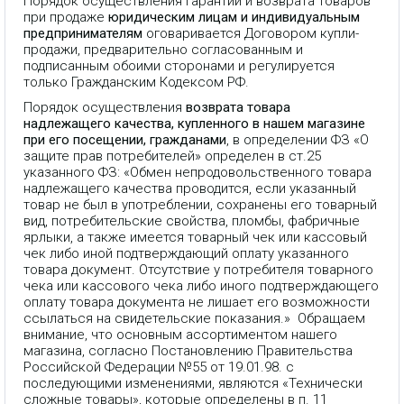
Порядок осуществления гарантии и возврата товаров
при продаже
юридическим лицам и индивидуальным
предпринимателям
оговаривается Договором купли-
продажи, предварительно согласованным и
подписанным обоими сторонами и регулируется
только Гражданским Кодексом РФ.
Порядок осуществления
возврата товара
надлежащего качества, купленного в нашем магазине
при его посещении, гражданами
, в определении ФЗ «О
защите прав потребителей» определен в ст.25
указанного ФЗ: «Обмен непродовольственного товара
надлежащего качества проводится, если указанный
товар не был в употреблении, сохранены его товарный
вид, потребительские свойства, пломбы, фабричные
ярлыки, а также имеется товарный чек или кассовый
чек либо иной подтверждающий оплату указанного
товара документ. Отсутствие у потребителя товарного
чека или кассового чека либо иного подтверждающего
оплату товара документа не лишает его возможности
ссылаться на свидетельские показания.» Обращаем
внимание, что основным ассортиментом нашего
магазина, согласно Постановлению Правительства
Российской Федерации №55 от 19.01.98. с
последующими изменениями, являются «Технически
сложные товары», которые определены в п. 11