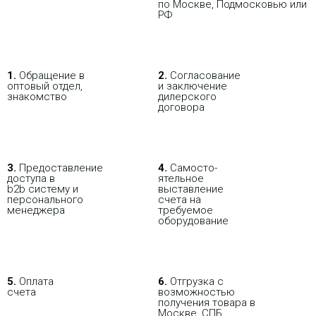
по Москве, Подмосковью или
РФ
1.
Обращение в
2.
Согласование
оптовый отдел,
и заключение
знакомство
дилерского
договора
3.
Пре­до­ста­вле­ние
4.
Само­сто­-
доступа в
ятель­ное
b2b систему и
выставление
персо­нального
счета на
мене­джера
требуемое
оборудование
5.
Оплата
6.
Отгрузка с
счета
возможностью
В РОЗНИЦУ
ОПТОВИКАМ
ПАРТНЕРАМ
получения товара в
Москве, СПБ