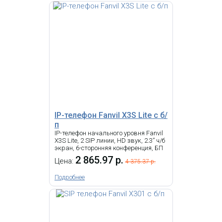
светодиодных функциональных
клавиш. D713 оснащен
гигабитным коммутатором с
7 351.44 р.
Цена:
поддержкой PoE.
КУПИТЬ
-
NEW
i
IP-телефон Snom D862, 5-
дюймовый цветной TFT-дисплей с
IP-телефон Fanvil X3S Lite с б/
разрешением 1280 x 720 пикселей,
п
8 программируемых
IP-телефон начального уровня Fanvil
функциональных клавиш,
X3S Lite, 2 SIP линии, HD звук, 2.3” ч/б
Высокоскоростное подключение по
экран, 6-сторонняя конференция, БП
USB 2.0
2 865.97 р.
Цена:
4 375.37 р.
Подробнее
IP Телефон Snom D713