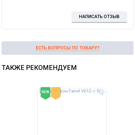
НАПИСАТЬ ОТЗЫВ
ЕСТЬ ВОПРОСЫ ПО ТОВАРУ?
ТАКЖЕ РЕКОМЕНДУЕМ
-
NEW
i
SIP телефон Fanvil V62G, 12 SIP-
линий, цветной экран с
диагональю 2.8", Opus+IPV6, 15
DSS-клавиш, 2 гигабитных порта,
встроенный PoE, 6-сторонняя
локальная конференция, HD звук,
исполнение в двух цветах: черный,
белый, БП