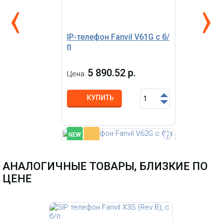
IP-телефон Fanvil V61G с б/
п
5 890.52 р.
Цена:
КУПИТЬ
-
NEW
i
IP-телефон Grandstream GRP2670,
12-линейный профессионального
АНАЛОГИЧНЫЕ ТОВАРЫ, БЛИЗКИЕ ПО
уровня операторского класса,
встроенный двухдиапазонный
ЦЕНЕ
WiFi, поддержка Bluetooth, 7-
дюймовый (1024x600) сенсорный
экран, 2 гигабитных Ethernet
порта, поддержка PoE, БП в
комплекте