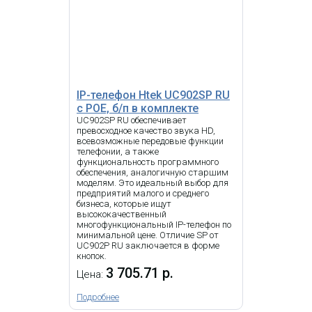
IP-телефон Grandstream
GRP2670 с б/п
23 365.69 р.
Цена:
КУПИТЬ
IP-телефон Htek UC902SP RU
с POE, б/п в комплекте
UC902SP RU обеспечивает
превосходное качество звука HD,
всевозможные передовые функции
-
NEW
i
телефонии, а также
функциональность программного
D713 это устройство начального
обеспечения, аналогичную старшим
уровня с уникальным дизайном
моделям. Это идеальный выбор для
для профессионального мира
предприятий малого и среднего
VoIP-телефонии. Доступный в
бизнеса, которые ищут
черном цвете, он идеально
высококачественный
вписывается в любую рабочую
многофункциональный IP-телефон по
среду, сочетая в себе новейшие
минимальной цене. Отличие SP от
технологии и лучшее качество
UC902P RU заключается в форме
передачи голоса по
кнопок.
непревзойденной цене. Цветной
3 705.71 р.
Цена:
дисплей с высоким разрешением
предлагает гибкое решение для
IP Телефон Snom D150RU
маркировки SmartLabel для 4
Подробнее
свободно программируемых