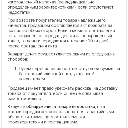
изготовленный на заказ (по индивидуально-
определенным характеристикам), если отсутствуют
недостатки.
При возврате покупателем товара надлежащего
качества, продавцом составляется акт возврата за
подписью обеих сторон. Если в момент составления
акта продавец не передал деньги за возвращенный
товар, то деньги передаются в течение 10-ти дней
после составления акта.
Возврат денег осуществляется одним из следующих
способов:
Путем перечисления соответствующей суммы на
банковский или иной счет, указанный
покупателем.
Продавец имеет право удержать расходы на доставку
товара от покупателя, если он ее не оплачивал
самостоятельно.
В случае
обнаружения в товаре недостатка
, наш
IP телефон Fanvil V61G, 4 SIP
магазин предлагает воспользоваться гарантийными
линии, HD звук, 2 порта 1 Гбит/
сек, цветной экран 2.4" (320x240),
обязательствами, предоставляемыми
поддержка PoE, умные DSS
производителями и поставщиками.
клавиши, БП в комплекте