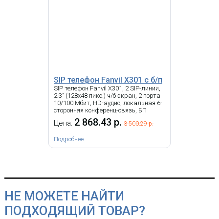
9 941.10 р.
Цена:
22 595.79
р.
КУПИТЬ
-
NEW
i
SIP телефон Fanvil X301 c б/п
SIP телефон Fanvil X301, 2 SIP-линии,
2.3" (128x48 пикс.) ч/б экран, 2 порта
10/100 Мбит, HD-аудио, локальная 6-
сторонняя конференц-связь, БП
2 868.43 р.
Цена:
3 500.29 р.
Подробнее
IP-телефон Snom D862
НЕ МОЖЕТЕ НАЙТИ
ПОДХОДЯЩИЙ ТОВАР?
19 631.22 р.
Цена:
20