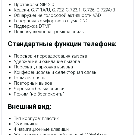
Протоколы: SIP 2.0
Кодеки: G.711A/U, G.722, G.723.1, G.726, G.729A/B
Обнаружение голосовой активности VAD
Генерация комфортного шума CNG
Поддержка DTMF
Полнодуплексная громкая связь
Стандартные функции телефона:
Перевод и переадресация вызова
Удержание и ожидание вызова
Перехват, парковка вызова
Конференцсвязь и селекторная связь
Громкая связь
Повторный вызов
Черный и белый списки
Режим "не беспокоить"
Внешний вид:
Тип корпуса: пластик
23 клавиши
4 навигационные клавиши
Жидкокристаллический дисплей 128x48 мм.