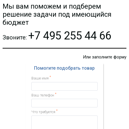
788.12 р.
Мы вам поможем и подберем
решение задачи под имеющийся
КУПИТЬ
бюджет
+7 495 255 44 66
Звоните:
Или заполните форму
Помогите подобрать товар
*
Ваше имя
*
Ваш телефон
*
Что требуется