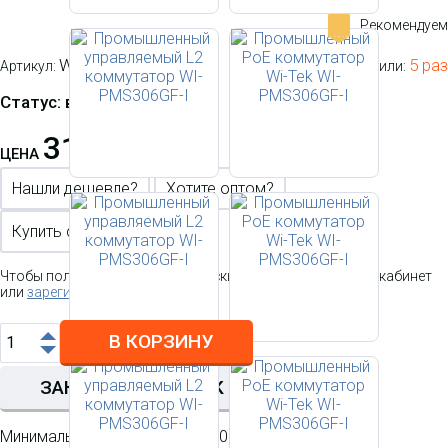
Рекомендуем
-
WI-PMS306GF-I
5 раз
Артикул:
Этот товар купили:
Статус: в наличии
31 749.00 р.
ЦЕНА
Нашли дешевле?
Хотите оптом?
Купить с настройкой
Чтобы получить персональную скидку
войдите в личный
кабинет
или
зарегистрируйтесь
В КОРЗИНУ
ЗАКАЗАТЬ В 1 КЛИК
Минимальная сумма заказа 2000 р.