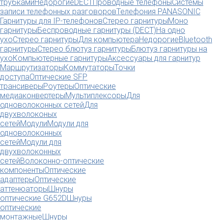
трубками
Недорогие
DECT
Проводные телефоны
Системы
записи телефонных разговоров
Телефония PANASONIC
Гарнитуры для IP-телефонов
Стерео гарнитуры
Моно
гарнитуры
Беспроводные гарнитуры (DECT)
На одно
ухо
Стерео гарнитуры
Для компьютера
Недорогие
Bluetooth
гарнитуры
Стерео блютуз гарнитуры
Блютуз гарнитуры на
ухо
Компьютерные гарнитуры
Аксессуары для гарнитур
Маршрутизаторы
Коммутаторы
Точки
доступа
Оптические SFP
трансиверы
Роутеры
Оптические
медиаконвертеры
Мультиплексоры
Для
одноволоконных сетей
Для
двухволоконых
сетей
Модули
Модули для
одноволоконных
сетей
Модули для
двухволоконных
сетей
Волоконно-оптические
компоненты
Оптические
адаптеры
Оптические
аттенюаторы
Шнуры
оптические G652D
Шнуры
оптические
монтажные
Шнуры