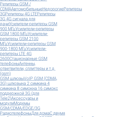
Репитеры GSM /
CDMA
Автомобильные
Недорогие
Репитеры
3G
Репитеры 4G LTE
Репитеры
3G 4G сигнала для
дачи
Усилители-репитеры GSM
900 МГц
Усилители-репитеры
GSM 1800 МГц
Усилители-
репитеры GSM 2100
МГц
Усилители-репитеры GSM
900-1800 МГц
Усилители-
репитеры LTE 4G
2600
Стационарные GSM
телефоны
Антенны,
ответвители, сплиттеры и т.д.
(gsm)
GSM шлюзы
VoIP GSM (CDMA,
3G) шлюзы
на 2 симки
на 4
симки
на 8 симок
на 16 симок
с
поддержкой 3G (для
Tele2)
Аксессуары и
модули
Модемы
GSM/CDMA/EDGE/3G
Радиотелефоны
Для дома
С двумя