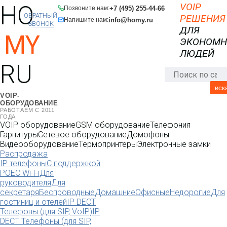
HO
VOIP
+7 (495) 255-44-66
Позвоните нам:
ОБРАТНЫЙ
РЕШЕНИЯ
info@homy.ru
Напишите нам:
ЗВОНОК
ДЛЯ
MY
ЭКОНОМ
ЛЮДЕЙ
RU
иск
VOIP-
ОБОРУДОВАНИЕ
РАБОТАЕМ С 2011
ГОДА
VOIP оборудование
GSM оборудование
Телефония
Гарнитуры
Сетевое оборудование
Домофоны
Видеооборудование
Термопринтеры
Электронные замки
Распродажа
IP телефоны
С поддержкой
POE
C Wi-Fi
Для
руководителя
Для
секретаря
Беспроводные
Домашние
Офисные
Недорогие
Для
гостиниц и отелей
IP DECT
Телефоны (для SIP, VoIP)
IP
DECT Телефоны (для SIP,