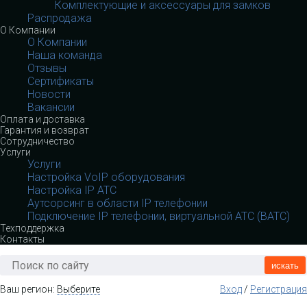
Комплектующие и аксессуары для замков
Распродажа
О Компании
О Компании
Наша команда
Отзывы
Сертификаты
Новости
Вакансии
Оплата и доставка
Гарантия и возврат
Сотрудничество
Услуги
Услуги
Настройка VoIP оборудования
Настройка IP АТС
Аутсорсинг в области IP телефонии
Подключение IP телефонии, виртуальной АТС (ВАТС)
Техподдержка
Контакты
искать
Ваш регион:
Выберите
Вход
/
Регистрация