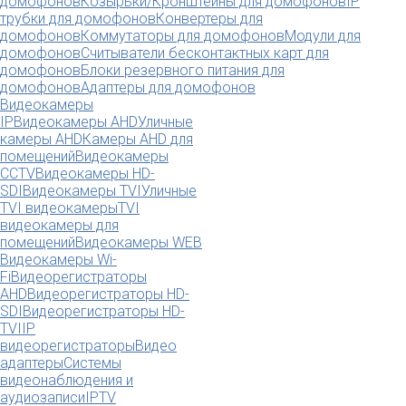
домофонов
Козырьки/Кронштейны для домофонов
IP
трубки для домофонов
Конвертеры для
домофонов
Коммутаторы для домофонов
Модули для
домофонов
Считыватели бесконтактных карт для
домофонов
Блоки резервного питания для
домофонов
Адаптеры для домофонов
Видеокамеры
IP
Видеокамеры AHD
Уличные
камеры AHD
Камеры AHD для
помещений
Видеокамеры
CCTV
Видеокамеры HD-
SDI
Видеокамеры TVI
Уличные
TVI видеокамеры
TVI
видеокамеры для
помещений
Видеокамеры WEB
Видеокамеры Wi-
Fi
Видеорегистраторы
AHD
Видеорегистраторы HD-
SDI
Видеорегистраторы HD-
TVI
IP
видеорегистраторы
Видео
адаптеры
Системы
видеонаблюдения и
аудиозаписи
IPTV