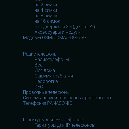
на 2 симки
на 4 симки
на 8 симок
на 16 симок
с поддержкой 3G (для Tele2)
Аксессуары и модули
Модемы GSM/CDMA/EDGE/3G
Телефония
Телефония
Радиотелефоны
Радиотелефоны
Все
Для дома
С двумя трубками
Недорогие
DECT
Проводные телефоны
Системы записи телефонных разговоров
Телефония PANASONIC
Гарнитуры
Гарнитуры
Гарнитуры для IP-телефонов
Гарнитуры для IP-телефонов