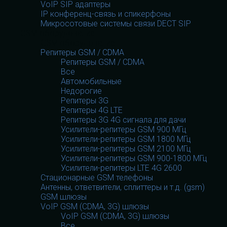
VoIP SIP адаптеры
IP конференц-связь и спикерфоны
Микросотовые системы связи DECT SIP
GSM оборудование
GSM оборудование
Репитеры GSM / CDMA
Репитеры GSM / CDMA
Все
Автомобильные
Недорогие
Репитеры 3G
Репитеры 4G LTE
Репитеры 3G 4G сигнала для дачи
Усилители-репитеры GSM 900 МГц
Усилители-репитеры GSM 1800 МГц
Усилители-репитеры GSM 2100 МГц
Усилители-репитеры GSM 900-1800 МГц
Усилители-репитеры LTE 4G 2600
Стационарные GSM телефоны
Антенны, ответвители, сплиттеры и т.д. (gsm)
GSM шлюзы
VoIP GSM (CDMA, 3G) шлюзы
VoIP GSM (CDMA, 3G) шлюзы
Все