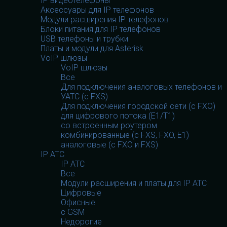
IP видеотелефоны
Аксессуары для IP телефонов
Модули расширения IP телефонов
Блоки питания для IP телефонов
USB телефоны и трубки
Платы и модули для Asterisk
VoIP шлюзы
VoIP шлюзы
Все
Для подключения аналоговых телефонов и
УАТС (с FXS)
Для подключения городской сети (с FXO)
для цифрового потока (E1/T1)
со встроенным роутером
комбинированные (c FXS, FXO, E1)
аналоговые (с FXO и FXS)
IP АТС
IP АТС
Все
Модули расширения и платы для IP АТС
Цифровые
Офисные
с GSM
Недорогие