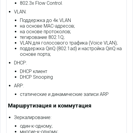
802.3x Flow Control.
VLAN:
Поддержка до 4к VLAN
на основе MAC-адресов;
на основе протоколов;
тегирование 802.1Q;
VLAN для голосового трафика (Voice VLAN);
поддержка QinQ (802.1ad) и настройка QinQ на
основе порта;
DHCP:
DHCP клиент
DHCP Snooping
ARP:
статические и динамические записи ARP
Маршрутизация и коммутация
Зеркалирование:
один-к-одному;
многие-к-одному;