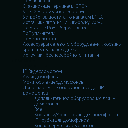
PoE адаптеры
Станционные терминалы GPON
VDSL2 модемы и конвертеры
Устройства доступа по каналам E1-E3
Источники питания на DIN-рейку. ACRO
Пассивное PoE оборудование
PoE удлинители
PoE инжекторы
Аксессуары сетевого оборудования: корзины,
кронштейны, переходники
Источники бесперебойного питания
Домофоны
Домофоны
IP Видеодомофоны
Аудиодомофоны
Мониторы видеодомофонов
Дополнительное оборудование для IP
домофонов
Дополнительное оборудование для IP
домофонов
Все
Козырьки/Кронштейны для домофонов
IP трубки для домофонов
Конвертеры для домофонов