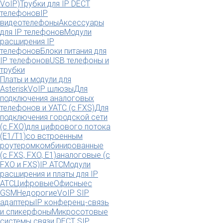
VoIP)
Трубки для IP DECT
телефонов
IP
видеотелефоны
Аксессуары
для IP телефонов
Модули
расширения IP
телефонов
Блоки питания для
IP телефонов
USB телефоны и
трубки
Платы и модули для
Asterisk
VoIP шлюзы
Для
подключения аналоговых
телефонов и УАТС (с FXS)
Для
подключения городской сети
(с FXO)
для цифрового потока
(E1/T1)
со встроенным
роутером
комбинированные
(c FXS, FXO, E1)
аналоговые (с
FXO и FXS)
IP АТС
Модули
расширения и платы для IP
АТС
Цифровые
Офисные
с
GSM
Недорогие
VoIP SIP
адаптеры
IP конференц-связь
и спикерфоны
Микросотовые
системы связи DECT SIP