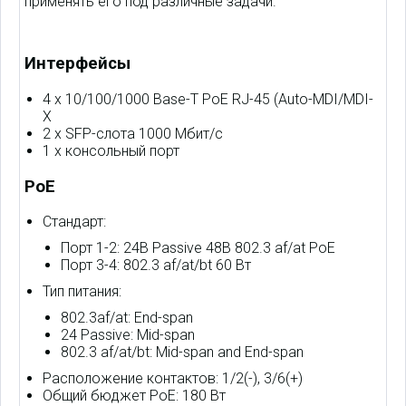
применять его под различные задачи.
Интерфейсы
4 х 10/100/1000 Base-T PoE RJ-45 (Auto-MDI/MDI-
X
2 x SFP-слота 1000 Mбит/с
1 x консольный порт
PoE
Стандарт:
Порт 1-2: 24В Passive 48В 802.3 af/at PoE
Порт 3-4: 802.3 af/at/bt 60 Вт
Тип питания:
802.3af/at: End-span
24 Passive: Mid-span
802.3 af/at/bt: Mid-span and End-span
Расположение контактов: 1/2(-), 3/6(+)
Общий бюджет PoE: 180 Вт