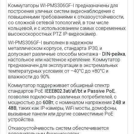
Коммутаторы WI-PMS306GF-I предназначены для
построения уличных систем видеонаблюдения c
повышенными требованиями к отказоустойчивости,
со сложной сетевой топологией, в том числе
кольцевой, и с использованием самых современных
высокоскоростных PTZ IP-видеокамер.
WI-PMS306GF-I выполнен в надежном
металлическом корпусе, стандарта IP30, и
допускает различные способы монтажа -
DIN-рейка
,
настольное или настенное крепление. Коммутатор
предназначен для эксплуатации в экстремальных
температурных условиях от –40°C до +80°C и
влажности до 90%.
Коммутатор поддерживает обширный спектр
стандартов PoE
IEEE802.3at/af/bt и Passive PoE
,
позволяя подключать различных потребителей, с
мощностью до
60Вт
, с номиналом напряжения
24В и
48В
, таких как IP-камеры, WiFi мосты, домофоны,
вызывные панели или другие совместимые PoE
устройства.
Отказоустойчивость систем обеспечивается
дополнительным функционалом: