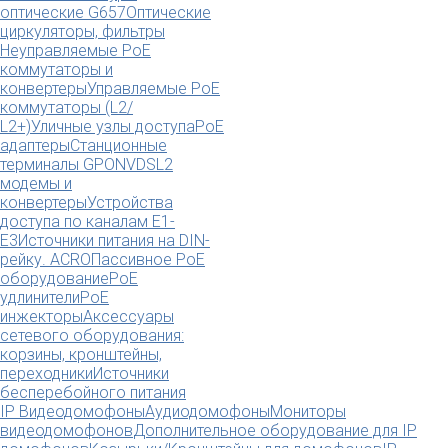
оптические G657
Оптические
циркуляторы, фильтры
Неуправляемые PoE
коммутаторы и
конвертеры
Управляемые PoE
коммутаторы (L2/
L2+)
Уличные узлы доступа
PoE
адаптеры
Станционные
терминалы GPON
VDSL2
модемы и
конвертеры
Устройства
доступа по каналам E1-
E3
Источники питания на DIN-
рейку. ACRO
Пассивное PoE
оборудование
PoE
удлинители
PoE
инжекторы
Аксессуары
сетевого оборудования:
корзины, кронштейны,
переходники
Источники
бесперебойного питания
IP Видеодомофоны
Аудиодомофоны
Мониторы
видеодомофонов
Дополнительное оборудование для IP