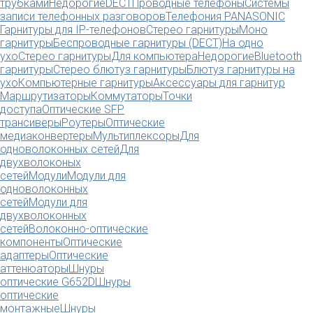
трубками
Недорогие
DECT
Проводные телефоны
Системы
записи телефонных разговоров
Телефония PANASONIC
Гарнитуры для IP-телефонов
Стерео гарнитуры
Моно
гарнитуры
Беспроводные гарнитуры (DECT)
На одно
ухо
Стерео гарнитуры
Для компьютера
Недорогие
Bluetooth
гарнитуры
Стерео блютуз гарнитуры
Блютуз гарнитуры на
ухо
Компьютерные гарнитуры
Аксессуары для гарнитур
Маршрутизаторы
Коммутаторы
Точки
доступа
Оптические SFP
трансиверы
Роутеры
Оптические
медиаконвертеры
Мультиплексоры
Для
одноволоконных сетей
Для
двухволоконых
сетей
Модули
Модули для
одноволоконных
сетей
Модули для
двухволоконных
сетей
Волоконно-оптические
компоненты
Оптические
адаптеры
Оптические
аттенюаторы
Шнуры
оптические G652D
Шнуры
оптические
монтажные
Шнуры