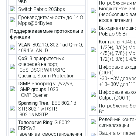
9Kb
Потребляемая м
Бюджет PoE 36
Switch Fabric 20Gbps
(необходимо за
Производительность до 14.8
входа питания)
Mpps@64Bytes
Выходная мощно
Поддерживаемые протоколы и
PoE до 95 Вт
функции
Контакты RJ45 д
VLAN
: 802.1Q, 802.1ad Q-in-Q,
1/2(+), 3/6(-) M
4094 VLAN ID
4/5(+), 7/8(-) M
QoS
: 8 приоритетных
1/2(+), 3/6(-), 4/5
очередей на порт,
Цифровые входы (
CoS, DSCP, WRR/SPQ
(DI0-1):
Queuing, Storm Protection
-30~+3V для уро
IGMP
Snooping v1/v2/v3,
+13~30V для "1"
IGMP groups 1023
Цифровые выход
IGMP Querier
Output (DO0-1)
Spanning Tree
: IEEE 802.1d
Потребление без
STP, 802.1w RSTP,
Вт
802.1s MSTP
Релейный конта
Топология Ring
: G.8032
сигнализации
ERPSv2
Защита от перег
время автовосстановления