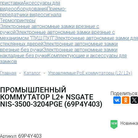
приставки
Аксессуары для
видеооборудования
Приемо-
передатчики видеосигнала
Термопринтеры
Электронные автономные замки врезные с
ручкой
Электронные автономные замки врезные с
механизмом "ПУШ ПУЛ"
Электронные автономные замки для
стеклянных дверей
Электронные автономные замки
врезные без ручки
Электронные автономные замки
накладные без ручки
Комплектующие и аксессуары для
замков
Главная
-
Каталог
-
Управляемые PoE коммутаторы (L2/ L2+)
ПРОМЫШЛЕННЫЙ
Поделиться:
КОММУТАТОР L2+ NSGATE
NIS-3500-3204PGE (69P4Y403)
Новинка
NEW
69P4Y403
Артикул: