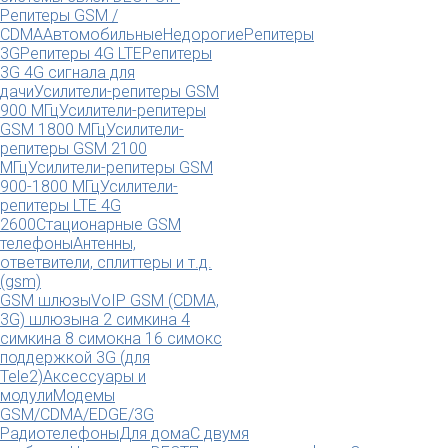
Репитеры GSM /
CDMA
Автомобильные
Недорогие
Репитеры
3G
Репитеры 4G LTE
Репитеры
3G 4G сигнала для
дачи
Усилители-репитеры GSM
900 МГц
Усилители-репитеры
GSM 1800 МГц
Усилители-
репитеры GSM 2100
МГц
Усилители-репитеры GSM
900-1800 МГц
Усилители-
репитеры LTE 4G
2600
Стационарные GSM
телефоны
Антенны,
ответвители, сплиттеры и т.д.
(gsm)
GSM шлюзы
VoIP GSM (CDMA,
3G) шлюзы
на 2 симки
на 4
симки
на 8 симок
на 16 симок
с
поддержкой 3G (для
Tele2)
Аксессуары и
модули
Модемы
GSM/CDMA/EDGE/3G
Радиотелефоны
Для дома
С двумя