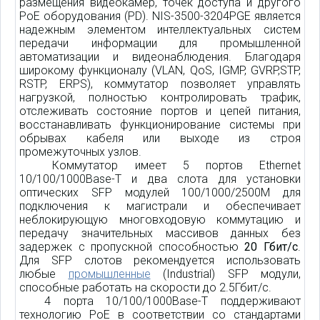
размещения видеокамер, точек доступа и другого
PoE оборудования (PD). NIS-3500-3204PGE является
надежным элементом интеллектуальных систем
передачи информации для промышленной
автоматизации и видеонаблюдения. Благодаря
широкому функционалу (VLAN, QoS, IGMP, GVRP,STP,
RSTP, ERPS), коммутатор позволяет управлять
нагрузкой, полностью контролировать трафик,
отслеживать состояние портов и цепей питания,
восстанавливать функционирование системы при
обрывах кабеля или выходе из строя
промежуточных узлов.
Коммутатор имеет 5 портов Ethernet
10/100/1000Base-T и два слота для установки
оптических SFP модулей 100/1000/2500M для
подключения к магистрали и обеспечивает
неблокирующую многовходовую коммутацию и
передачу значительных массивов данных без
задержек с пропускной способностью
20 Гбит/с
.
Для SFP слотов рекомендуется использовать
любые
промышленные
(Industrial) SFP модули,
способные работать на скорости до 2.5Гбит/с.
4 порта 10/100/1000Base-T поддерживают
технологию PoE в соответствии со стандартами