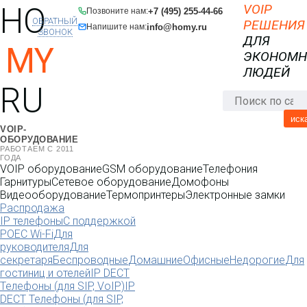
HO
VOIP
+7 (495) 255-44-66
Позвоните нам:
ОБРАТНЫЙ
РЕШЕНИЯ
info@homy.ru
Напишите нам:
ЗВОНОК
ДЛЯ
MY
ЭКОНОМ
ЛЮДЕЙ
RU
иск
VOIP-
ОБОРУДОВАНИЕ
РАБОТАЕМ С 2011
ГОДА
VOIP оборудование
GSM оборудование
Телефония
Гарнитуры
Сетевое оборудование
Домофоны
Видеооборудование
Термопринтеры
Электронные замки
Распродажа
IP телефоны
С поддержкой
POE
C Wi-Fi
Для
руководителя
Для
секретаря
Беспроводные
Домашние
Офисные
Недорогие
Для
гостиниц и отелей
IP DECT
Телефоны (для SIP, VoIP)
IP
DECT Телефоны (для SIP,