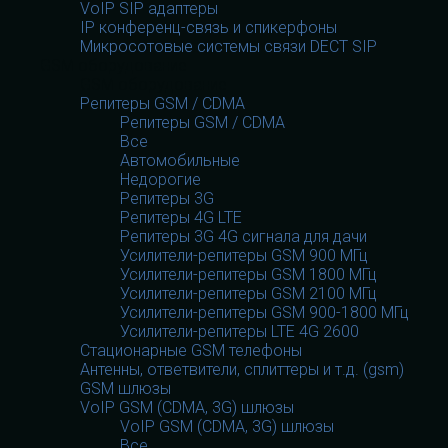
VoIP SIP адаптеры
IP конференц-связь и спикерфоны
Микросотовые системы связи DECT SIP
GSM оборудование
GSM оборудование
Репитеры GSM / CDMA
Репитеры GSM / CDMA
Все
Автомобильные
Недорогие
Репитеры 3G
Репитеры 4G LTE
Репитеры 3G 4G сигнала для дачи
Усилители-репитеры GSM 900 МГц
Усилители-репитеры GSM 1800 МГц
Усилители-репитеры GSM 2100 МГц
Усилители-репитеры GSM 900-1800 МГц
Усилители-репитеры LTE 4G 2600
Стационарные GSM телефоны
Антенны, ответвители, сплиттеры и т.д. (gsm)
GSM шлюзы
VoIP GSM (CDMA, 3G) шлюзы
VoIP GSM (CDMA, 3G) шлюзы
Все