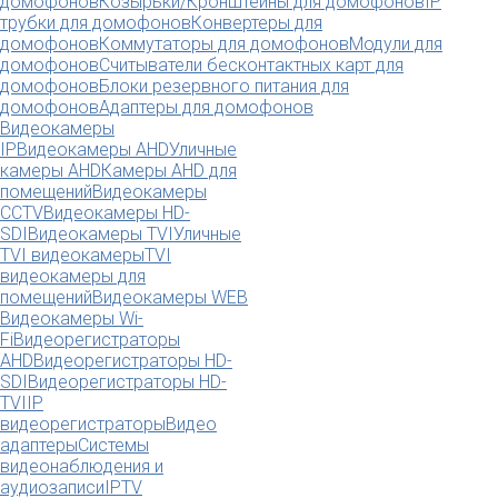
домофонов
Козырьки/Кронштейны для домофонов
IP
трубки для домофонов
Конвертеры для
домофонов
Коммутаторы для домофонов
Модули для
домофонов
Считыватели бесконтактных карт для
домофонов
Блоки резервного питания для
домофонов
Адаптеры для домофонов
Видеокамеры
IP
Видеокамеры AHD
Уличные
камеры AHD
Камеры AHD для
помещений
Видеокамеры
CCTV
Видеокамеры HD-
SDI
Видеокамеры TVI
Уличные
TVI видеокамеры
TVI
видеокамеры для
помещений
Видеокамеры WEB
Видеокамеры Wi-
Fi
Видеорегистраторы
AHD
Видеорегистраторы HD-
SDI
Видеорегистраторы HD-
TVI
IP
видеорегистраторы
Видео
адаптеры
Системы
видеонаблюдения и
аудиозаписи
IPTV