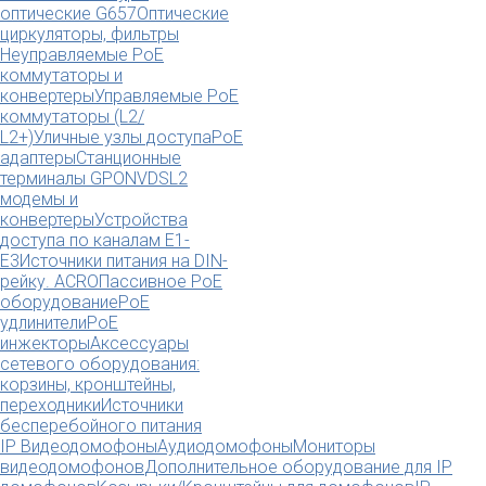
оптические G657
Оптические
циркуляторы, фильтры
Неуправляемые PoE
коммутаторы и
конвертеры
Управляемые PoE
коммутаторы (L2/
L2+)
Уличные узлы доступа
PoE
адаптеры
Станционные
терминалы GPON
VDSL2
модемы и
конвертеры
Устройства
доступа по каналам E1-
E3
Источники питания на DIN-
рейку. ACRO
Пассивное PoE
оборудование
PoE
удлинители
PoE
инжекторы
Аксессуары
сетевого оборудования:
корзины, кронштейны,
переходники
Источники
бесперебойного питания
IP Видеодомофоны
Аудиодомофоны
Мониторы
видеодомофонов
Дополнительное оборудование для IP