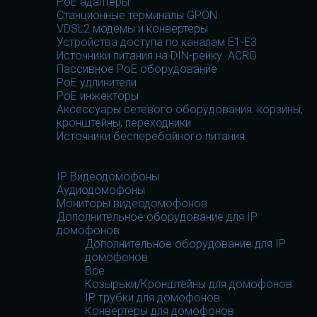
PoE адаптеры
Станционные терминалы GPON
VDSL2 модемы и конвертеры
Устройства доступа по каналам E1-E3
Источники питания на DIN-рейку. ACRO
Пассивное PoE оборудование
PoE удлинители
PoE инжекторы
Аксессуары сетевого оборудования: корзины,
кронштейны, переходники
Источники бесперебойного питания
Домофоны
Домофоны
IP Видеодомофоны
Аудиодомофоны
Мониторы видеодомофонов
Дополнительное оборудование для IP
домофонов
Дополнительное оборудование для IP
домофонов
Все
Козырьки/Кронштейны для домофонов
IP трубки для домофонов
Конвертеры для домофонов