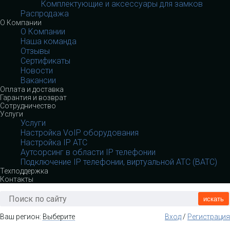
Комплектующие и аксессуары для замков
Распродажа
О Компании
О Компании
Наша команда
Отзывы
Сертификаты
Новости
Вакансии
Оплата и доставка
Гарантия и возврат
Сотрудничество
Услуги
Услуги
Настройка VoIP оборудования
Настройка IP АТС
Аутсорсинг в области IP телефонии
Подключение IP телефонии, виртуальной АТС (ВАТС)
Техподдержка
Контакты
искать
Ваш регион:
Выберите
Вход
/
Регистрация