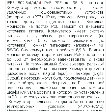
IEEE 802.3af/at/
bt
PoE PSE до 95 Вт на порт.
Коммутатор можно использовать для питания
удаленных PoE-совместимых устройств,
(поворотных (PTZ) IP-видеокамер, беспроводных
точек доступа, видеотелефонов). Выходная
мощность на портах PoE зависит от внешнего
источника питания. Коммутатор имеет систему
питания с двойным резервированием (на
терминальный блок можно подключить два
источника). Номинал питающего напряжения 48-
56VDC. Сам коммутатор потребляет 8,9 Вт. Бюджет
мощности коммутатора и системы PoE составляет
до 360 Вт (необходимо задействовать 2 входа
питания). На терминальный блок выведен релейный
контакт аварийной сигнализации. Коммутатор имеет
цифровые входы (Digital Input) и выходы (Digital
Output), к которым могут быть подключены датчики и
прочее оборудование. Например, на DI - концевой
выключатель положения дверцы монтажного
шкафа или узла доступа, в котором он установлен, а
на DO - светозвуковой оповещатель сигнализации.
Коммутатор предназначен для работы в жестких
температурных условиях (-40°C~+75°C).