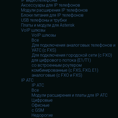
IP видеотелефоны
Аксессуары для IP телефонов
Модули расширения IP телефонов
Блоки питания для IP телефонов
USB телефоны и трубки
Платы и модули для Asterisk
VoIP шлюзы
VoIP шлюзы
Все
Для подключения аналоговых телефонов и
УАТС (с FXS)
Для подключения городской сети (с FXO)
для цифрового потока (E1/T1)
со встроенным роутером
комбинированные (c FXS, FXO, E1)
аналоговые (с FXO и FXS)
IP АТС
IP АТС
Все
Модули расширения и платы для IP АТС
Цифровые
Офисные
с GSM
Недорогие