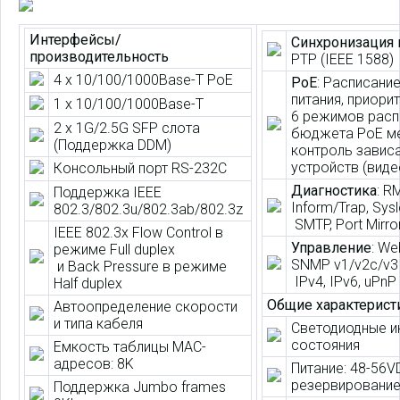
Интерфейсы/
Синхронизация
производительность
PTP (IEEE 1588)
4 x 10/100/1000Base-T PoE
PoE
: Расписани
питания, приорит
1 x 10/100/1000Base-T
6 режимов расп
2 x 1G/2.5G SFP слота
бюджета PoE ме
(Поддержка DDM)
контроль завис
устройств (вид
Консольный порт RS-232C
Диагностика
: R
Поддержка IEEE
Inform/Trap, Sysl
802.3/802.3u/802.3ab/802.3z
SMTP, Port Mirro
IEEE 802.3x Flow Control в
Управление
: Web
режиме Full duplex
SNMP v1/v2c/v3
и Back Pressure в режиме
IPv4, IPv6, uPnP
Half duplex
Общие характерист
Автоопределение скорости
и типа кабеля
Светодиодные и
состояния
Емкость таблицы MAC-
адресов: 8K
Питание: 48-56V
резервировани
Поддержка Jumbo frames