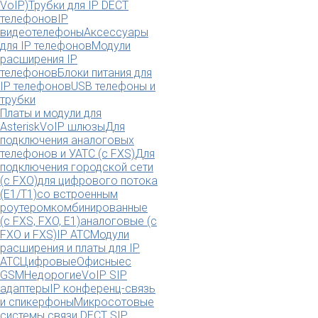
VoIP)
Трубки для IP DECT
телефонов
IP
видеотелефоны
Аксессуары
для IP телефонов
Модули
расширения IP
телефонов
Блоки питания для
IP телефонов
USB телефоны и
трубки
Платы и модули для
Asterisk
VoIP шлюзы
Для
подключения аналоговых
телефонов и УАТС (с FXS)
Для
подключения городской сети
(с FXO)
для цифрового потока
(E1/T1)
со встроенным
роутером
комбинированные
(c FXS, FXO, E1)
аналоговые (с
FXO и FXS)
IP АТС
Модули
расширения и платы для IP
АТС
Цифровые
Офисные
с
GSM
Недорогие
VoIP SIP
адаптеры
IP конференц-связь
и спикерфоны
Микросотовые
системы связи DECT SIP