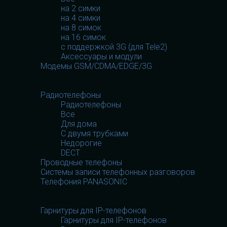
на 2 симки
на 4 симки
на 8 симок
на 16 симок
с поддержкой 3G (для Tele2)
Аксессуары и модули
Модемы GSM/CDMA/EDGE/3G
Телефония
Телефония
Радиотелефоны
Радиотелефоны
Все
Для дома
С двумя трубками
Недорогие
DECT
Проводные телефоны
Системы записи телефонных разговоров
Телефония PANASONIC
Гарнитуры
Гарнитуры
Гарнитуры для IP-телефонов
Гарнитуры для IP-телефонов