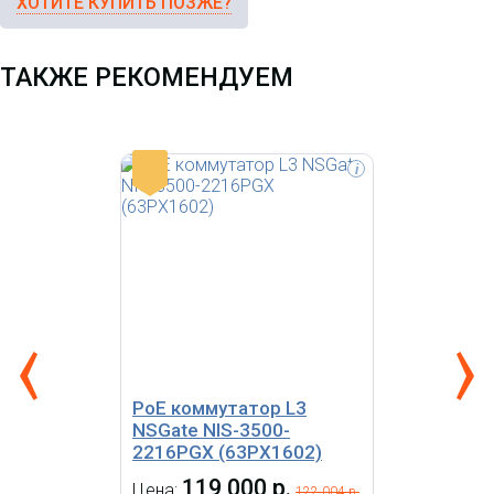
ХОТИТЕ КУПИТЬ ПОЗЖЕ?
ТАКЖЕ РЕКОМЕНДУЕМ
-
i
MikroTik FiberBox Plus CRS305-
1G-4S+OUT (L3) 1x1Гбит/с
4SFP+ 1PoE управляемый
PoE коммутатор L3
NSGate NIS-3500-
2216PGX (63PX1602)
119 000 р.
Цена:
122 004 р.