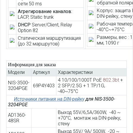
обратной поляр
сети 50 ms
Корпус: защита 
Агрегирование каналов
:
DIN-рейку, стену
LACP, Static trunk
Рабочая темпер
DHCP
Server/Client, Relay
-40°C~+75°C
Option 82
Размеры, вес : 1
Статическая маршрутизация
мм, 1090 г
(до 32 маршрутов)
Информация для заказа
Модели
Артикул
Характеристики
4 10/100/1000T PoE
802.3bt
+
NIS-3500-
69P4Y403
2 SFP/2.5G + 1 TP/1G,
3204PGE
-40~75°C
Источники питания на DIN-рейку
для
NIS-3500-
3204PGE
Выход 55V/6,5A/360W, -40 ~
AD1360-
+70°C, монтаж на DIN-рейку,
48SR
стену
Выход 55V/ 9A/ 500W, -20 ~