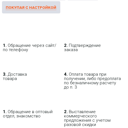
Промышленный PoE
возможностью агрегации и
способностью работать в
коммутатор Wi-Tek WI-
кольцевых топологиях. Серия
PMS306GF-I
промышленных коммутаторов
Wi-Tek Superic предназначена для
32 044.94 р.
Цена:
работы в экстремальных услови
КУПИТЬ
1.
Обращение через сайт/
2.
Подтверждение
по телефону
заказа
-
NEW
i
3.
Доставка
4.
Оплата товара при
товара
получении, либо предоплата
по безналичному расчету
до п. 3
1.
Обращение в оптовый
2.
Выставление
отдел, знакомство
коммерческого
предложения с учетом
Промышленный PoE
разовой скидки
коммутатор Wi-Tek