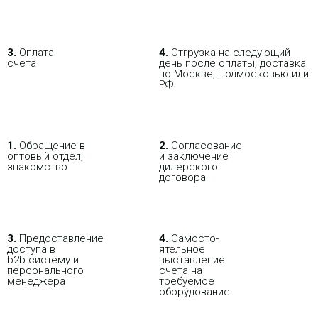
Superic SP3012FM-L2 v3
40 918.92 р.
Цена:
3.
Оплата
4.
Отгрузка на следующий
счета
день после оплаты, доставка
КУПИТЬ
по Москве, Подмосковью или
РФ
1.
Обращение в
2.
Согласование
оптовый отдел,
и заключение
знакомство
дилерского
договора
В РОЗНИЦУ
ОПТОВИКАМ
ПАРТНЕРАМ
3.
Пре­до­ста­вле­ние
4.
Само­сто­-
доступа в
ятель­ное
b2b систему и
выставление
ПОКУПАЯ С НАСТРОЙКОЙ
персо­нального
счета на
мене­джера
требуемое
оборудование