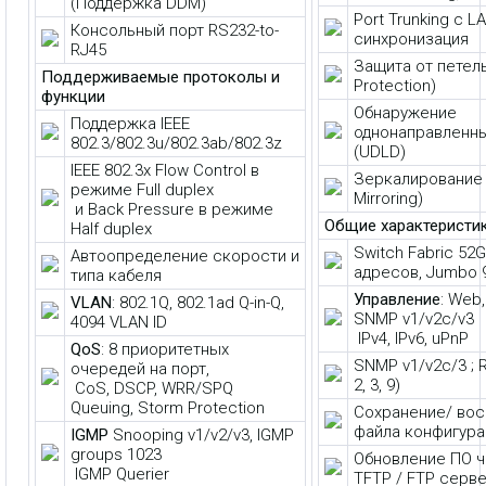
(Поддержка DDM)
Port Trunking с L
Консольный порт RS232-to-
синхронизация
RJ45
Защита от петел
Поддерживаемые протоколы и
Protection)
функции
Обнаружение
Поддержка IEEE
однонаправленны
802.3/802.3u/802.3ab/802.3z
(UDLD)
IEEE 802.3x Flow Control в
Зеркалирование 
режиме Full duplex
Mirroring)
и Back Pressure в режиме
Общие характеристи
Half duplex
Switch Fabric 52
Автоопределение скорости и
адресов, Jumbo 
типа кабеля
Управление
: Web,
VLAN
: 802.1Q, 802.1ad Q-in-Q,
SNMP v1/v2c/v3
4094 VLAN ID
IPv4, IPv6, uPnP
QoS
: 8 приоритетных
SNMP v1/v2c/3 ; 
очередей на порт,
2, 3, 9)
CoS, DSCP, WRR/SPQ
Queuing, Storm Protection
Сохранение/ во
файла конфигура
IGMP
Snooping v1/v2/v3, IGMP
groups 1023
Обновление ПО ч
IGMP Querier
TFTP / FTP серв