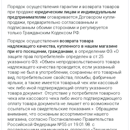
Порядок осуществления гарантии и возврата товаров
при продаже
юридическим лицам и индивидуальным
предпринимателям
оговаривается Договором купли-
продажи, предварительно согласованным и
подписанным обоими сторонами и регулируется
только Гражданским Кодексом РФ.
Порядок осуществления
возврата товара
надлежащего качества, купленного в нашем магазине
при его посещении, гражданами
, в определении ФЗ «О
защите прав потребителей» определен в ст.25
указанного ФЗ: «Обмен непродовольственного товара
надлежащего качества проводится, если указанный
товар не был в употреблении, сохранены его товарный
вид, потребительские свойства, пломбы, фабричные
ярлыки, а также имеется товарный чек или кассовый
чек либо иной подтверждающий оплату указанного
товара документ. Отсутствие у потребителя товарного
чека или кассового чека либо иного подтверждающего
оплату товара документа не лишает его возможности
ссылаться на свидетельские показания.» Обращаем
внимание, что основным ассортиментом нашего
магазина, согласно Постановлению Правительства
Российской Федерации №55 от 19.01.98. с
последующими изменениями, являются «Технически