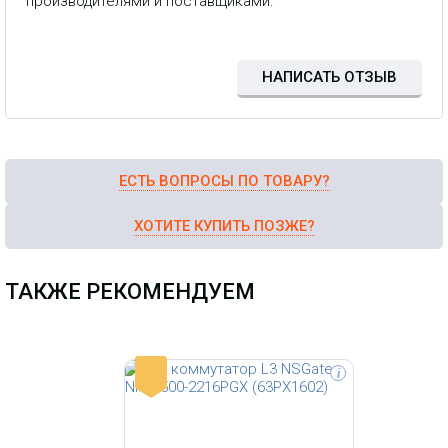
производителями и поставщиками.
10/100/1000T PoE 30W + 2
1G/2.5G/10G SFP+, -40~+75°C
НАПИСАТЬ ОТЗЫВ
ЕСТЬ ВОПРОСЫ ПО ТОВАРУ?
ХОТИТЕ КУПИТЬ ПОЗЖЕ?
ТАКЖЕ РЕКОМЕНДУЕМ
-
i
MikroTik FiberBox Plus CRS305-1G-
4S+OUT (L3) 1x1Гбит/с 4SFP+ 1PoE
управляемый