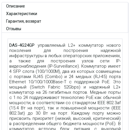
Описание
Характеристики
Гарантия, возврат
Отзывы
DAS-4G24GP
управляемый L2+ коммутатор нового
поколения для построения надежной
инфраструктуры в любых операторских приложениях,
а также для построения узлов сети IP-
видеонаблюдения (IP-Surveillance). Коммутатор имеет
4 SFP слота (100/1000M), два из которых совмещены
с портами RJ45 (Combo) и 24 медных (RJ-45) порта
Ethernet 10/100/1000Base-T с поддержкой PoE. Это
мощный (Switch Fabric 52Gbps) и надежный L2+
коммутатор на 26 гигабитных портов. Медные порты
с 1 по 24 поддерживают технологию PoE как обычной
мощности, в соответствии со стандартом IEEE 802.3af
(15.4 Вт на порт), так и повышенной мощности (IEEE
802.3at) до 30 Вт на порт. Каждому порту можно
присвоить приоритет (низкий, высокий, критический)
в распределении общего бюджета мощности (PoE). В
коммутатор встроен блок питания с выходной