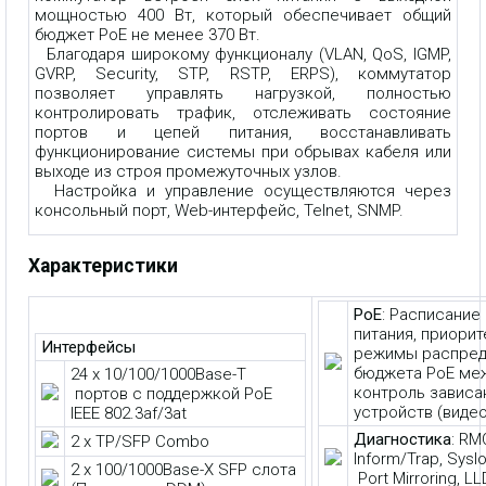
мощностью 400 Вт, который обеспечивает общий
бюджет PoE не менее 370 Вт.
Благодаря широкому функционалу (VLAN, QoS, IGMP,
GVRP, Security, STP, RSTP, ERPS), коммутатор
позволяет управлять нагрузкой, полностью
контролировать трафик, отслеживать состояние
портов и цепей питания, восстанавливать
функционирование системы при обрывах кабеля или
выходе из строя промежуточных узлов.
Настройка и управление осуществляются через
консольный порт, Web-интерфейс, Telnet, SNMP.
Характеристики
PoE
: Расписание
питания, приорит
Интерфейсы
режимы распред
бюджета PoE меж
24 x 10/100/1000Base-T
контроль зависа
портов с поддержкой PoE
устройств (виде
IEEE 802.3af/3at
Диагностика
: RM
2 x TP/SFP Combo
Inform/Trap, Syslo
2 x 100/1000Base-X SFP слота
Port Mirroring, L