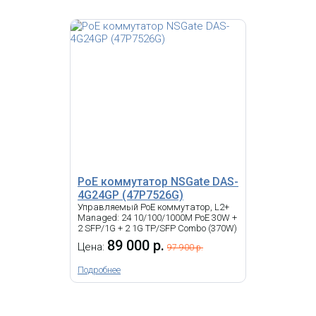
модулей 1G/10G. Коммутатор
предназначен для многолетней
безотказной работы в
интеллектуальных системах
передачи информации для
промышленной автоматизации и
видеонаблюдения.
Коммутатор MikroTik
FiberBox Plus
13 187.72 р.
Цена:
КУПИТЬ
PoE коммутатор NSGate DAS-
4G24GP (47P7526G)
Управляемый PoE коммутатор, L2+
-
i
Managed: 24 10/100/1000M PoE 30W +
2 SFP/1G + 2 1G TP/SFP Combo (370W)
NIS-3500-3426PGE промышленный
89 000 р.
Цена:
97 900 р.
L2 Managed: 16 10/100/1000T PoE
30W + 2 SFP/1G/2.5G + 2 TP/1G,
Подробнее
-40~+75°C