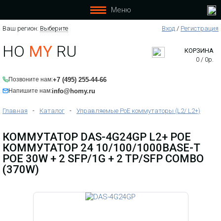
Меню
Ваш регион:
Выберите
Вход
/
Регистрация
HO
MY
RU
КОРЗИНА
0
/
0
р.
+7 (495) 255-44-66
Позвоните нам:
info@homy.ru
Напишите нам:
Главная
-
Каталог
-
Управляемые PoE коммутаторы (L2/ L2+)
КОММУТАТОР DAS-4G24GP L2+ POE
КОММУТАТОР 24 10/100/1000BASE-T
POE 30W + 2 SFP/1G + 2 TP/SFP COMBO
(370W)