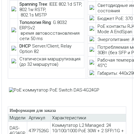
Spanning Tree
: IEEE 802.1d STP,
Светодиодные и
802.1w RSTP,
состояния
802.1s MSTP
Бюджет PoE: 370 
Топология Ring
: G.8032
PoE контакты RJ45
ERPSv2
Mode A EndSpan
время автовосстановления
сети 50 ms
Энергопитание: 
DHCP
Server/Client, Relay
Потребляемая м
Option 82
30Вт (без SFP и 
Статическая маршрутизация
Рабочая температ
(до 32 маршрутов)
45°C
Габариты: 440x29
Информация для заказа
Модели
Артикул
Характеристики
Коммутатор L2 Managed: 24
DAS-
47P7526G
10/100/1000 PoE 30W + 2 SFP/1G +
4G24GP