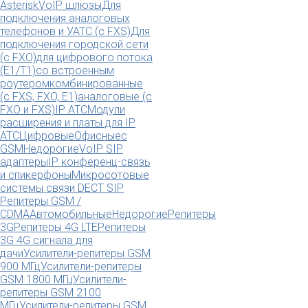
Asterisk
VoIP шлюзы
Для
подключения аналоговых
телефонов и УАТС (с FXS)
Для
подключения городской сети
(с FXO)
для цифрового потока
(E1/T1)
со встроенным
роутером
комбинированные
(c FXS, FXO, E1)
аналоговые (с
FXO и FXS)
IP АТС
Модули
расширения и платы для IP
АТС
Цифровые
Офисные
с
GSM
Недорогие
VoIP SIP
адаптеры
IP конференц-связь
и спикерфоны
Микросотовые
системы связи DECT SIP
Репитеры GSM /
CDMA
Автомобильные
Недорогие
Репитеры
3G
Репитеры 4G LTE
Репитеры
3G 4G сигнала для
дачи
Усилители-репитеры GSM
900 МГц
Усилители-репитеры
GSM 1800 МГц
Усилители-
репитеры GSM 2100
МГц
Усилители-репитеры GSM