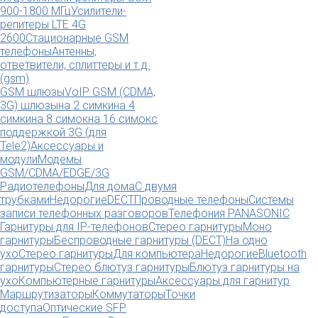
900-1800 МГц
Усилители-
репитеры LTE 4G
2600
Стационарные GSM
телефоны
Антенны,
ответвители, сплиттеры и т.д.
(gsm)
GSM шлюзы
VoIP GSM (CDMA,
3G) шлюзы
на 2 симки
на 4
симки
на 8 симок
на 16 симок
с
поддержкой 3G (для
Tele2)
Аксессуары и
модули
Модемы
GSM/CDMA/EDGE/3G
Радиотелефоны
Для дома
С двумя
трубками
Недорогие
DECT
Проводные телефоны
Системы
записи телефонных разговоров
Телефония PANASONIC
Гарнитуры для IP-телефонов
Стерео гарнитуры
Моно
гарнитуры
Беспроводные гарнитуры (DECT)
На одно
ухо
Стерео гарнитуры
Для компьютера
Недорогие
Bluetooth
гарнитуры
Стерео блютуз гарнитуры
Блютуз гарнитуры на
ухо
Компьютерные гарнитуры
Аксессуары для гарнитур
Маршрутизаторы
Коммутаторы
Точки
доступа
Оптические SFP