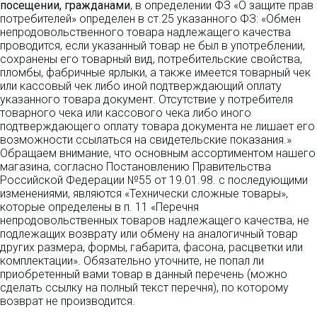
посещении, гражданами
, в определении ФЗ «О защите прав
потребителей» определен в ст.25 указанного ФЗ: «Обмен
непродовольственного товара надлежащего качества
проводится, если указанный товар не был в употреблении,
сохранены его товарный вид, потребительские свойства,
пломбы, фабричные ярлыки, а также имеется товарный чек
или кассовый чек либо иной подтверждающий оплату
указанного товара документ. Отсутствие у потребителя
товарного чека или кассового чека либо иного
подтверждающего оплату товара документа не лишает его
возможности ссылаться на свидетельские показания.»
Обращаем внимание, что основным ассортиментом нашего
магазина, согласно Постановлению Правительства
Российской Федерации №55 от 19.01.98. с последующими
изменениями, являются «Технически сложные товары»,
которые определены в п. 11 «Перечня
непродовольственных товаров надлежащего качества, не
подлежащих возврату или обмену на аналогичный товар
других размера, формы, габарита, фасона, расцветки или
комплектации». Обязательно уточните, не попал ли
приобретенный вами товар в данный перечень (можно
сделать ссылку на полный текст перечня), по которому
возврат не производится.