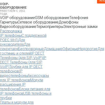
иск
VOIP-
ОБОРУДОВАНИЕ
РАБОТАЕМ С 2011
ГОДА
VOIP оборудование
GSM оборудование
Телефония
Гарнитуры
Сетевое оборудование
Домофоны
Видеооборудование
Термопринтеры
Электронные замки
Распродажа
IP телефоны
С поддержкой
POE
C Wi-Fi
Для
руководителя
Для
секретаря
Беспроводные
Домашние
Офисные
Недорогие
Для
гостиниц и отелей
IP DECT
Телефоны (для SIP, VoIP)
IP
DECT Телефоны (для SIP,
VoIP)
Трубки для IP DECT
телефонов
IP
видеотелефоны
Аксессуары
для IP телефонов
Модули
расширения IP
телефонов
Блоки питания для
IP телефонов
USB телефоны и
трубки
Платы и модули для