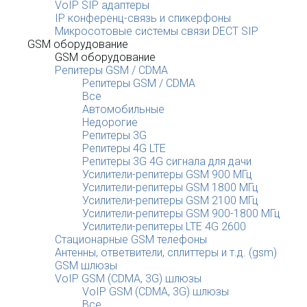
VoIP SIP адаптеры
IP конференц-связь и спикерфоны
Микросотовые системы связи DECT SIP
GSM оборудование
GSM оборудование
Репитеры GSM / CDMA
Репитеры GSM / CDMA
Все
Автомобильные
Недорогие
Репитеры 3G
Репитеры 4G LTE
Репитеры 3G 4G сигнала для дачи
Усилители-репитеры GSM 900 МГц
Усилители-репитеры GSM 1800 МГц
Усилители-репитеры GSM 2100 МГц
Усилители-репитеры GSM 900-1800 МГц
Усилители-репитеры LTE 4G 2600
Стационарные GSM телефоны
Антенны, ответвители, сплиттеры и т.д. (gsm)
GSM шлюзы
VoIP GSM (CDMA, 3G) шлюзы
VoIP GSM (CDMA, 3G) шлюзы
Все