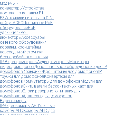
модемы и
конвертеры
Устройства
доступа по каналам E1-
E3
Источники питания на DIN-
рейку. ACRO
Пассивное PoE
оборудование
PoE
удлинители
PoE
инжекторы
Аксессуары
сетевого оборудования:
корзины, кронштейны,
переходники
Источники
бесперебойного питания
IP Видеодомофоны
Аудиодомофоны
Мониторы
видеодомофонов
Дополнительное оборудование для IP
домофонов
Козырьки/Кронштейны для домофонов
IP
трубки для домофонов
Конвертеры для
домофонов
Коммутаторы для домофонов
Модули для
домофонов
Считыватели бесконтактных карт для
домофонов
Блоки резервного питания для
домофонов
Адаптеры для домофонов
Видеокамеры
IP
Видеокамеры AHD
Уличные
камеры AHD
Камеры AHD для