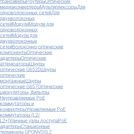
трансиверы
Роутеры
Оптические
медиаконвертеры
Мультиплексоры
Для
одноволоконных сетей
Для
двухволоконых
сетей
Модули
Модули для
одноволоконных
сетей
Модули для
двухволоконных
сетей
Волоконно-оптические
компоненты
Оптические
адаптеры
Оптические
аттенюаторы
Шнуры
оптические G652D
Шнуры
оптические
монтажные
Шнуры
оптические G657
Оптические
циркуляторы, фильтры
Неуправляемые PoE
коммутаторы и
конвертеры
Управляемые PoE
коммутаторы (L2/
L2+)
Уличные узлы доступа
PoE
адаптеры
Станционные
терминалы GPON
VDSL2