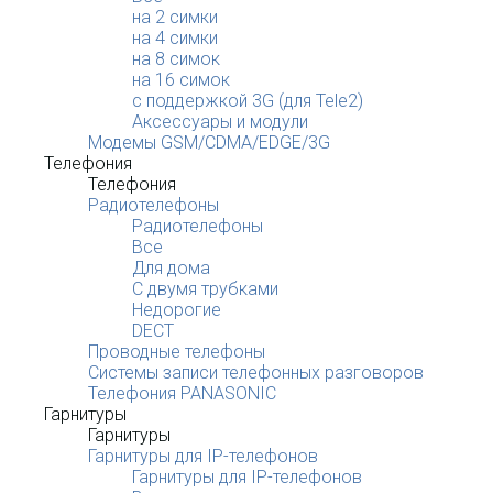
на 2 симки
на 4 симки
на 8 симок
на 16 симок
с поддержкой 3G (для Tele2)
Аксессуары и модули
Модемы GSM/CDMA/EDGE/3G
Телефония
Телефония
Радиотелефоны
Радиотелефоны
Все
Для дома
С двумя трубками
Недорогие
DECT
Проводные телефоны
Системы записи телефонных разговоров
Телефония PANASONIC
Гарнитуры
Гарнитуры
Гарнитуры для IP-телефонов
Гарнитуры для IP-телефонов