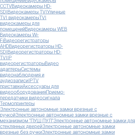
помещений
Видеокамеры
CCTV
Видеокамеры HD-
SDI
Видеокамеры TVI
Уличные
TVI видеокамеры
TVI
видеокамеры для
помещений
Видеокамеры WEB
Видеокамеры Wi-
Fi
Видеорегистраторы
AHD
Видеорегистраторы HD-
SDI
Видеорегистраторы HD-
TVI
IP
видеорегистраторы
Видео
адаптеры
Системы
видеонаблюдения и
аудиозаписи
IPTV
приставки
Аксессуары для
видеооборудования
Приемо-
передатчики видеосигнала
Термопринтеры
Электронные автономные замки врезные с
ручкой
Электронные автономные замки врезные с
механизмом "ПУШ ПУЛ"
Электронные автономные замки для
стеклянных дверей
Электронные автономные замки
врезные без ручки
Электронные автономные замки