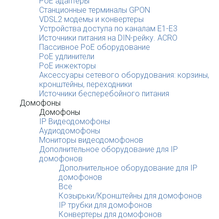
PoE адаптеры
Станционные терминалы GPON
VDSL2 модемы и конвертеры
Устройства доступа по каналам E1-E3
Источники питания на DIN-рейку. ACRO
Пассивное PoE оборудование
PoE удлинители
PoE инжекторы
Аксессуары сетевого оборудования: корзины,
кронштейны, переходники
Источники бесперебойного питания
Домофоны
Домофоны
IP Видеодомофоны
Аудиодомофоны
Мониторы видеодомофонов
Дополнительное оборудование для IP
домофонов
Дополнительное оборудование для IP
домофонов
Все
Козырьки/Кронштейны для домофонов
IP трубки для домофонов
Конвертеры для домофонов