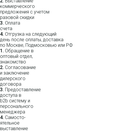
2.
Выставление
коммерческого
предложения с учетом
разовой скидки
3.
Оплата
счета
4.
Отгрузка на следующий
день после оплаты, доставка
по Москве, Подмосковью или РФ
1.
Обращение в
оптовый отдел,
знакомство
2.
Согласование
и заключение
дилерского
договора
3.
Пре­до­ста­вле­ние
доступа в
b2b систему и
персо­нального
мене­джера
4.
Само­сто­-
ятель­ное
выставление