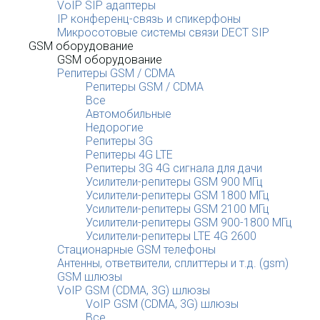
VoIP SIP адаптеры
IP конференц-связь и спикерфоны
Микросотовые системы связи DECT SIP
GSM оборудование
GSM оборудование
Репитеры GSM / CDMA
Репитеры GSM / CDMA
Все
Автомобильные
Недорогие
Репитеры 3G
Репитеры 4G LTE
Репитеры 3G 4G сигнала для дачи
Усилители-репитеры GSM 900 МГц
Усилители-репитеры GSM 1800 МГц
Усилители-репитеры GSM 2100 МГц
Усилители-репитеры GSM 900-1800 МГц
Усилители-репитеры LTE 4G 2600
Стационарные GSM телефоны
Антенны, ответвители, сплиттеры и т.д. (gsm)
GSM шлюзы
VoIP GSM (CDMA, 3G) шлюзы
VoIP GSM (CDMA, 3G) шлюзы
Все