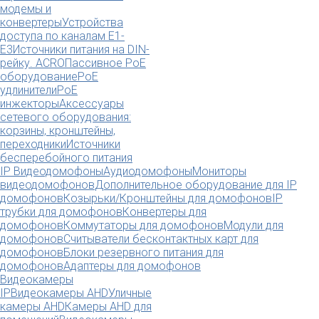
модемы и
конвертеры
Устройства
доступа по каналам E1-
E3
Источники питания на DIN-
рейку. ACRO
Пассивное PoE
оборудование
PoE
удлинители
PoE
инжекторы
Аксессуары
сетевого оборудования:
корзины, кронштейны,
переходники
Источники
бесперебойного питания
IP Видеодомофоны
Аудиодомофоны
Мониторы
видеодомофонов
Дополнительное оборудование для IP
домофонов
Козырьки/Кронштейны для домофонов
IP
трубки для домофонов
Конвертеры для
домофонов
Коммутаторы для домофонов
Модули для
домофонов
Считыватели бесконтактных карт для
домофонов
Блоки резервного питания для
домофонов
Адаптеры для домофонов
Видеокамеры
IP
Видеокамеры AHD
Уличные
камеры AHD
Камеры AHD для