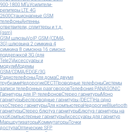
900-1800 МГц
Усилители-
репитеры LTE 4G
2600
Стационарные GSM
телефоны
Антенны,
ответвители, сплиттеры и т.д.
(gsm)
GSM шлюзы
VoIP GSM (CDMA,
3G) шлюзы
на 2 симки
на 4
симки
на 8 симок
на 16 симок
с
поддержкой 3G (для
Tele2)
Аксессуары и
модули
Модемы
GSM/CDMA/EDGE/3G
Радиотелефоны
Для дома
С двумя
трубками
Недорогие
DECT
Проводные телефоны
Системы
записи телефонных разговоров
Телефония PANASONIC
Гарнитуры для IP-телефонов
Стерео гарнитуры
Моно
гарнитуры
Беспроводные гарнитуры (DECT)
На одно
ухо
Стерео гарнитуры
Для компьютера
Недорогие
Bluetooth
гарнитуры
Стерео блютуз гарнитуры
Блютуз гарнитуры на
ухо
Компьютерные гарнитуры
Аксессуары для гарнитур
Маршрутизаторы
Коммутаторы
Точки
доступа
Оптические SFP