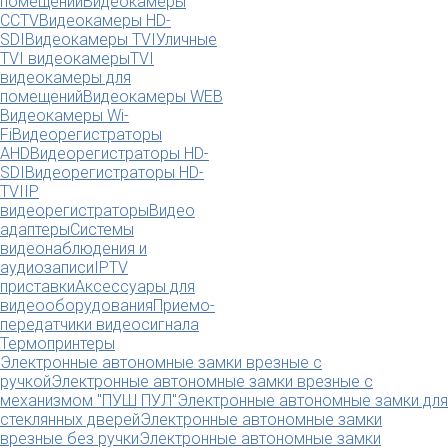
помещений
Видеокамеры
CCTV
Видеокамеры HD-
SDI
Видеокамеры TVI
Уличные
TVI видеокамеры
TVI
видеокамеры для
помещений
Видеокамеры WEB
Видеокамеры Wi-
Fi
Видеорегистраторы
AHD
Видеорегистраторы HD-
SDI
Видеорегистраторы HD-
TVI
IP
видеорегистраторы
Видео
адаптеры
Системы
видеонаблюдения и
аудиозаписи
IPTV
приставки
Аксессуары для
видеооборудования
Приемо-
передатчики видеосигнала
Термопринтеры
Электронные автономные замки врезные с
ручкой
Электронные автономные замки врезные с
механизмом "ПУШ ПУЛ"
Электронные автономные замки для
стеклянных дверей
Электронные автономные замки
врезные без ручки
Электронные автономные замки