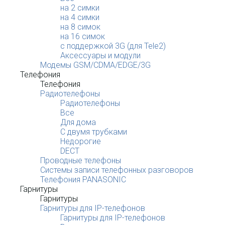
на 2 симки
на 4 симки
на 8 симок
на 16 симок
с поддержкой 3G (для Tele2)
Аксессуары и модули
Модемы GSM/CDMA/EDGE/3G
Телефония
Телефония
Радиотелефоны
Радиотелефоны
Все
Для дома
С двумя трубками
Недорогие
DECT
Проводные телефоны
Системы записи телефонных разговоров
Телефония PANASONIC
Гарнитуры
Гарнитуры
Гарнитуры для IP-телефонов
Гарнитуры для IP-телефонов