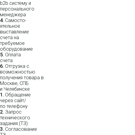
b2b систему и
персо­нального
мене­джера
4.
Само­сто­-
ятель­ное
выставление
счета на
требуемое
оборудование
5.
Оплата
счета
6.
Отгрузка с
возможностью
получения товара в
Москве, СПБ
и Челябинске
1.
Обращение
через сайт/
по телефону
2.
Запрос
технического
задания (ТЗ)
3.
Согласование
ТЗ