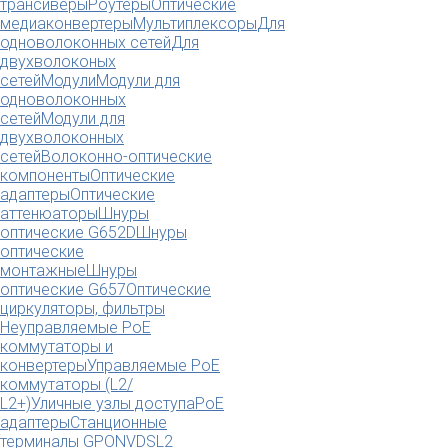
трансиверы
Роутеры
Оптические
медиаконвертеры
Мультиплексоры
Для
одноволоконных сетей
Для
двухволоконых
сетей
Модули
Модули для
одноволоконных
сетей
Модули для
двухволоконных
сетей
Волоконно-оптические
компоненты
Оптические
адаптеры
Оптические
аттенюаторы
Шнуры
оптические G652D
Шнуры
оптические
монтажные
Шнуры
оптические G657
Оптические
циркуляторы, фильтры
Неуправляемые PoE
коммутаторы и
конвертеры
Управляемые PoE
коммутаторы (L2/
L2+)
Уличные узлы доступа
PoE
адаптеры
Станционные
терминалы GPON
VDSL2