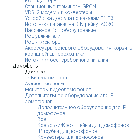
PoE адаптеры
Станционные терминалы GPON
VDSL2 модемы и конвертеры
Устройства доступа по каналам E1-E3
Источники питания на DIN-рейку. ACRO
Пассивное PoE оборудование
PoE удлинители
PoE инжекторы
Аксессуары сетевого оборудования: корзины,
кронштейны, переходники
Источники бесперебойного питания
Домофоны
Домофоны
IP Видеодомофоны
Аудиодомофоны
Мониторы видеодомофонов
Дополнительное оборудование для IP
домофонов
Дополнительное оборудование для IP
домофонов
Все
Козырьки/Кронштейны для домофонов
IP трубки для домофонов
Конвертеры для домофонов