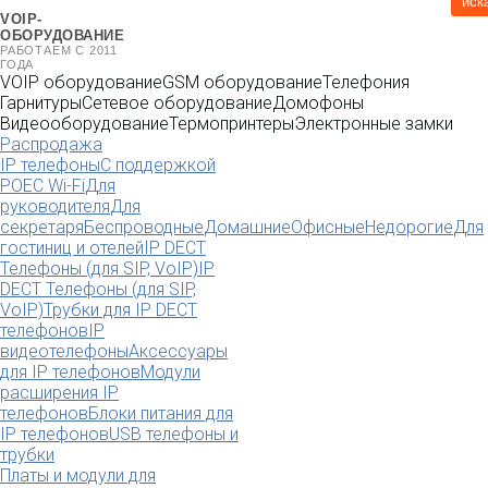
иск
VOIP-
ОБОРУДОВАНИЕ
РАБОТАЕМ С 2011
ГОДА
VOIP оборудование
GSM оборудование
Телефония
Гарнитуры
Сетевое оборудование
Домофоны
Видеооборудование
Термопринтеры
Электронные замки
Распродажа
IP телефоны
С поддержкой
POE
C Wi-Fi
Для
руководителя
Для
секретаря
Беспроводные
Домашние
Офисные
Недорогие
Для
гостиниц и отелей
IP DECT
Телефоны (для SIP, VoIP)
IP
DECT Телефоны (для SIP,
VoIP)
Трубки для IP DECT
телефонов
IP
видеотелефоны
Аксессуары
для IP телефонов
Модули
расширения IP
телефонов
Блоки питания для
IP телефонов
USB телефоны и
трубки
Платы и модули для