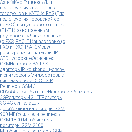
Asterisk
VoIP шлюзы
Для
подключения аналоговых
телефонов и УАТС (с FXS)
Для
подключения городской сети
(с FXO)
для цифрового потока
(E1/T1)
со встроенным
роутером
комбинированные
(c FXS, FXO, E1)
аналоговые (с
FXO и FXS)
IP АТС
Модули
расширения и платы для IP
АТС
Цифровые
Офисные
с
GSM
Недорогие
VoIP SIP
адаптеры
IP конференц-связь
и спикерфоны
Микросотовые
системы связи DECT SIP
Репитеры GSM /
CDMA
Автомобильные
Недорогие
Репитеры
3G
Репитеры 4G LTE
Репитеры
3G 4G сигнала для
дачи
Усилители-репитеры GSM
900 МГц
Усилители-репитеры
GSM 1800 МГц
Усилители-
репитеры GSM 2100
МГц
Усилители-репитеры GSM